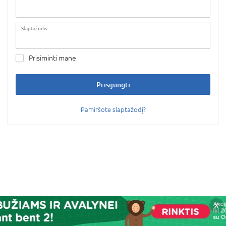
Slaptažodis
Prisiminti mane
Prisijungti
Pamiršote slaptažodį?
X