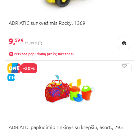
ADRIATIC sunkvežimis Rocky, 1369
9,
59 €
11,99 €
Perkant papildomą prekę internetu
-20%
E-KAINA
ADRIATIC paplūdimio rinkinys su krepšiu, asort., 295