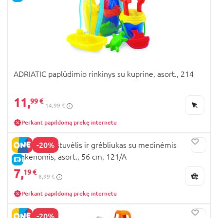
ADRIATIC paplūdimio rinkinys su kuprine, asort., 214
11,
99 €
14,99 €
Perkant papildomą prekę internetu
-20%
ADRIATIC kastuvėlis ir grėbliukas su medinėmis
rankenomis, asort., 56 cm, 121/A
E-KAINA
7,
19 €
8,99 €
Perkant papildomą prekę internetu
-20%