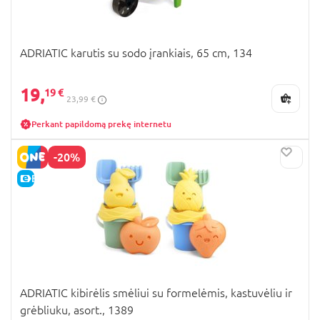
ADRIATIC karutis su sodo įrankiais, 65 cm, 134
19,
19 €
23,99 €
Perkant papildomą prekę internetu
-20%
E-KAINA
ADRIATIC kibirėlis smėliui su formelėmis, kastuvėliu ir
grėbliuku, asort., 1389