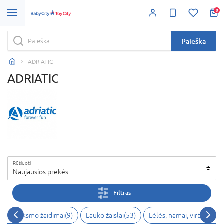
0
Paieška
ADRIATIC
ADRIATIC
Rūšiuoti
Naujausios prekės
Filtras
O ir veiksmo žaidimai(9)
Lauko žaislai(53)
Lėlės, namai, virtuvėlės(