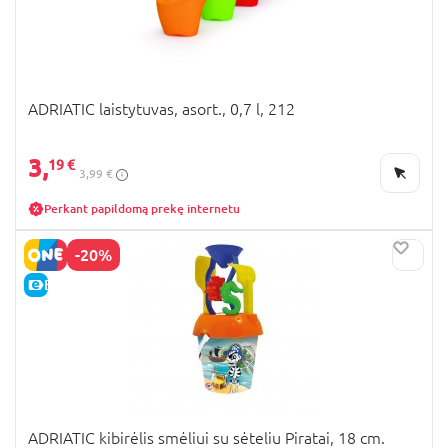
ADRIATIC laistytuvas, asort., 0,7 l, 212
3,
19 €
3,99 €
Perkant papildomą prekę internetu
-20%
E-KAINA
ADRIATIC kibirėlis smėliui su sėteliu Piratai, 18 cm.