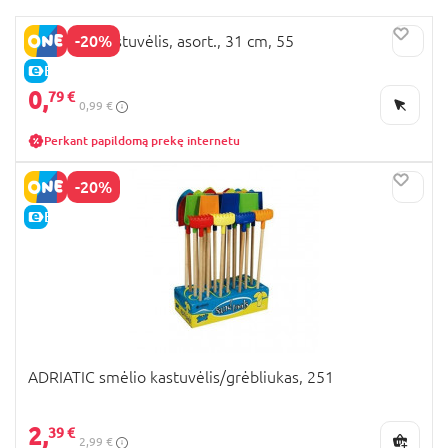
-20%
ADRIATIC kastuvėlis, asort., 31 cm, 55
E-KAINA
0,
79 €
0,99 €
Perkant papildomą prekę internetu
-20%
E-KAINA
ADRIATIC smėlio kastuvėlis/grėbliukas, 251
2,
39 €
2,99 €