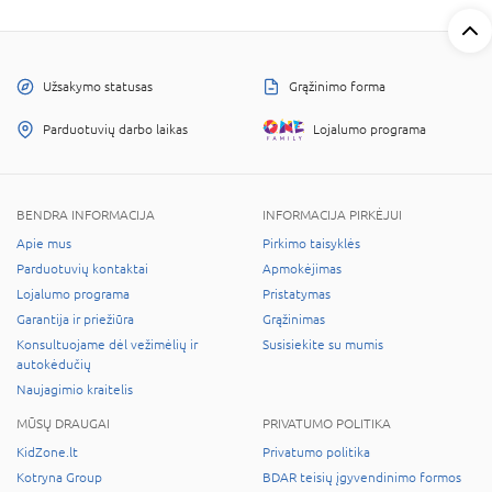
Užsakymo statusas
Grąžinimo forma
Parduotuvių darbo laikas
Lojalumo programa
BENDRA INFORMACIJA
INFORMACIJA PIRKĖJUI
Apie mus
Pirkimo taisyklės
Parduotuvių kontaktai
Apmokėjimas
Lojalumo programa
Pristatymas
Garantija ir priežiūra
Grąžinimas
Konsultuojame dėl vežimėlių ir
Susisiekite su mumis
autokėdučių
Naujagimio kraitelis
MŪSŲ DRAUGAI
PRIVATUMO POLITIKA
KidZone.lt
Privatumo politika
Kotryna Group
BDAR teisių įgyvendinimo formos