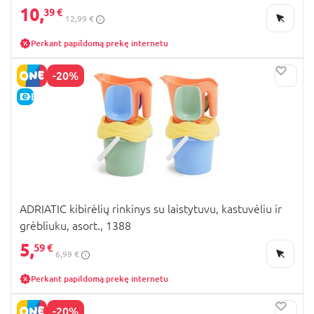
10,
39 €
12,99 €
Perkant papildomą prekę internetu
-20%
E-KAINA
ADRIATIC kibirėlių rinkinys su laistytuvu, kastuvėliu ir
grėbliuku, asort., 1388
5,
59 €
6,99 €
Perkant papildomą prekę internetu
-20%