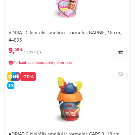
ADRIATIC kibirėlis smėliui ir formelės BARBIE, 18 cm,
44895
9,
59 €
11,99 €
Perkant papildomą prekę internetu
-20%
E-KAINA
ADRIATIC kibirėlis smėliui ir formelės CARS 3, 18 cm,