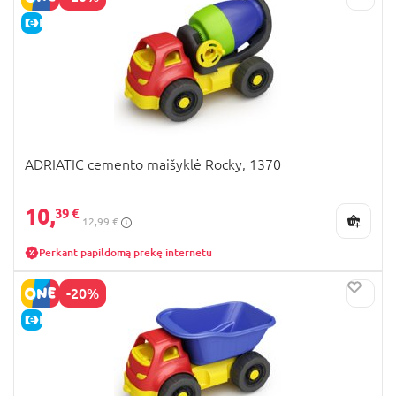
E-KAINA
ADRIATIC cemento maišyklė Rocky, 1370
10,
39 €
12,99 €
Perkant papildomą prekę internetu
-20%
E-KAINA