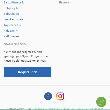
ZaisluPlaneta.lt
Slapukai
BabyCity.lv
BabyCity.ee
Jukukeskus.ee
ToysPlanet.lv
KidZone.lv
KidZone.ee
NAUJIENLAIŠKIS
Kiekvieną mėnesį mes turime
ypatingų pasiūlymų! Prisijunk prie
mūsų ir apie juos sužinok pirmas!
Registruotis
Kotryna Group, UAB
, Dariaus ir Girėno g. 34, Vilnius, LIETUVA, LT-02189, Įmonės