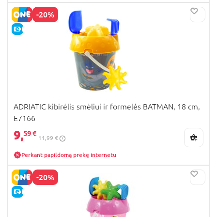
-20%
E-KAINA
ADRIATIC kibirėlis smėliui ir formelės BATMAN, 18 cm,
E7166
9,
59 €
11,99 €
Perkant papildomą prekę internetu
-20%
E-KAINA