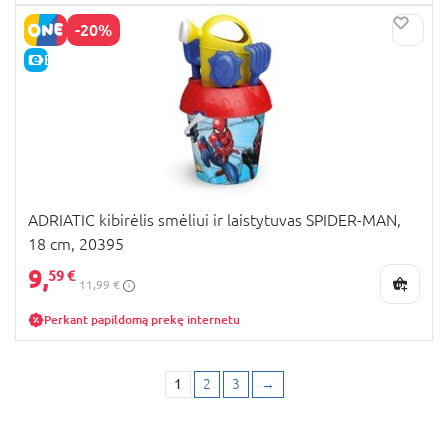
-20%
E-KAINA
ADRIATIC kibirėlis smėliui ir laistytuvas SPIDER-MAN,
18 cm, 20395
9,
59 €
11,99 €
Perkant papildomą prekę internetu
1
2
3
→