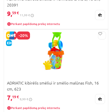
20391
9,
59 €
11,99 €
Perkant papildomą prekę internetu
-20%
E-KAINA
ADRIATIC kibirėlis smėliui ir smėlio malūnas Fish, 16
cm, 623
7,
19 €
8,99 €
Perkant papildomą prekę internetu