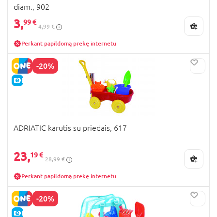
diam., 902
3,
99 €
4,99 €
Perkant papildomą prekę internetu
-20%
E-KAINA
ADRIATIC karutis su priedais, 617
23,
19 €
28,99 €
Perkant papildomą prekę internetu
-20%
E-KAINA