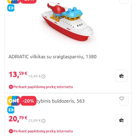
E-KAINA
ADRIATIC vilkikas su sraigtasparniu, 1380
13,
59 €
16,99 €
Perkant papildomą prekę internetu
-20%
ADRIATIC statybinis buldozeris, 563
E-KAINA
20,
79 €
25,99 €
Perkant papildomą prekę internetu