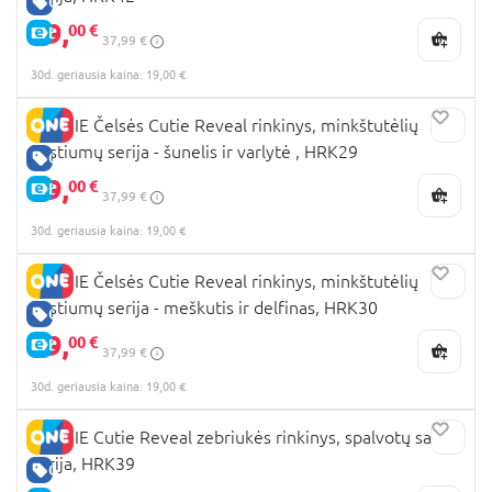
GERA KAINA
19,
00 €
E-KAINA
37,99 €
30d. geriausia kaina: 19,00 €
BARBIE Čelsės Cutie Reveal rinkinys, minkštutėlių
kostiumų serija - šunelis ir varlytė , HRK29
GERA KAINA
19,
00 €
E-KAINA
37,99 €
30d. geriausia kaina: 19,00 €
BARBIE Čelsės Cutie Reveal rinkinys, minkštutėlių
kostiumų serija - meškutis ir delfinas, HRK30
GERA KAINA
19,
00 €
E-KAINA
37,99 €
30d. geriausia kaina: 19,00 €
BARBIE Cutie Reveal zebriukės rinkinys, spalvotų sapnų
serija, HRK39
GERA KAINA