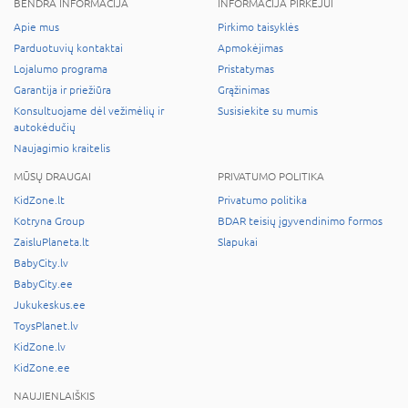
BENDRA INFORMACIJA
INFORMACIJA PIRKĖJUI
Apie mus
Pirkimo taisyklės
Parduotuvių kontaktai
Apmokėjimas
Lojalumo programa
Pristatymas
Garantija ir priežiūra
Grąžinimas
Konsultuojame dėl vežimėlių ir
Susisiekite su mumis
autokėdučių
Naujagimio kraitelis
MŪSŲ DRAUGAI
PRIVATUMO POLITIKA
KidZone.lt
Privatumo politika
Kotryna Group
BDAR teisių įgyvendinimo formos
ZaisluPlaneta.lt
Slapukai
BabyCity.lv
BabyCity.ee
Jukukeskus.ee
ToysPlanet.lv
KidZone.lv
KidZone.ee
NAUJIENLAIŠKIS