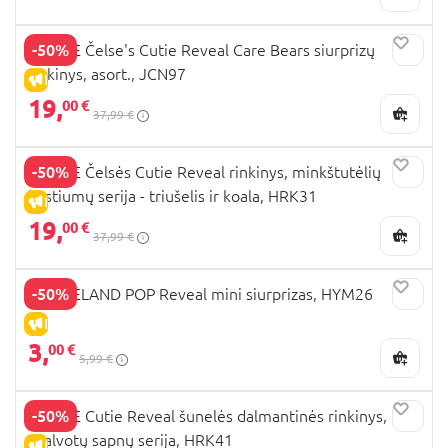
-50%
BARBIE Čelse's Cutie Reveal Care Bears siurprizų
rinkinys, asort., JCN97
IŠPARDAVIMAS
19,
00 €
37,99 €
-50%
BARBIE Čelsės Cutie Reveal rinkinys, minkštutėlių
kostiumų serija - triušelis ir koala, HRK31
IŠPARDAVIMAS
19,
00 €
37,99 €
-50%
BARBIELAND POP Reveal mini siurprizas, HYM26
IŠPARDAVIMAS
3,
00 €
5,99 €
-50%
BARBIE Cutie Reveal šunelės dalmantinės rinkinys,
spalvotų sapnų serija, HRK41
IŠPARDAVIMAS