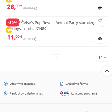
28,
00 €
55,99 €
-50%
BARBIE Čelse's Pop Reveal Animal Party siurprizų
rinkinys, asort., JCN89
IŠPARDAVIMAS
11,
00 €
21,99 €
1
24
Užsakymo statusas
Grąžinimo forma
Parduotuvių darbo laikas
Lojalumo programa