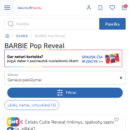
0
Paieška
BARBIE
BARBIE Pop Reveal
BARBIE Pop Reveal
Rūšiuoti
Geriausi pasiūlymai
Filtras
Lėlės, namai, virtuvėlės
(
16
)
BARBIE Čelsės Cutie Reveal rinkinys, spalvotų sapnų
serija, HRK42