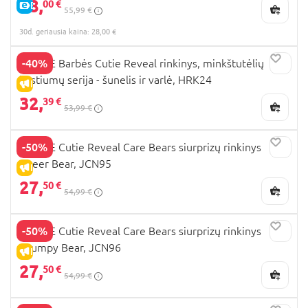
28,
00 €
E-KAINA
55,99 €
30d. geriausia kaina: 28,00 €
-40%
BARBIE Barbės Cutie Reveal rinkinys, minkštutėlių
kostiumų serija - šunelis ir varlė, HRK24
IŠPARDAVIMAS
32,
39 €
53,99 €
-50%
BARBIE Cutie Reveal Care Bears siurprizų rinkinys
Cheer Bear, JCN95
IŠPARDAVIMAS
27,
50 €
54,99 €
-50%
BARBIE Cutie Reveal Care Bears siurprizų rinkinys
Grumpy Bear, JCN96
IŠPARDAVIMAS
27,
50 €
54,99 €