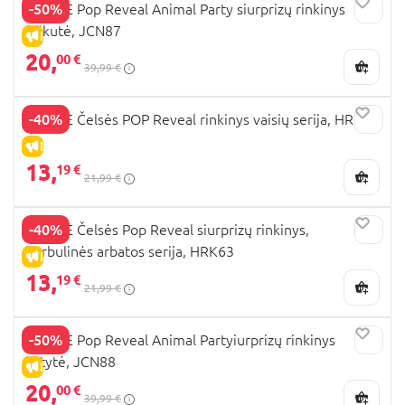
-50%
BARBIE Pop Reveal Animal Party siurprizų rinkinys
kiškutė, JCN87
IŠPARDAVIMAS
20,
00 €
39,99 €
-40%
BARBIE Čelsės POP Reveal rinkinys vaisių serija, HRK58
IŠPARDAVIMAS
13,
19 €
21,99 €
-40%
BARBIE Čelsės Pop Reveal siurprizų rinkinys,
burbulinės arbatos serija, HRK63
IŠPARDAVIMAS
13,
19 €
21,99 €
-50%
BARBIE Pop Reveal Animal Partyiurprizų rinkinys
katytė, JCN88
IŠPARDAVIMAS
20,
00 €
39,99 €