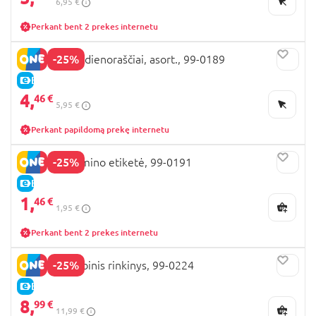
6,95 €
Perkant bent 2 prekes internetu
-25%
BARBIE mini dienoraščiai, asort., 99-0189
E-KAINA
4,
46 €
5,95 €
Perkant papildomą prekę internetu
-25%
BARBIE lagamino etiketė, 99-0191
E-KAINA
1,
46 €
1,95 €
Perkant bent 2 prekes internetu
-25%
BARBIE kūrybinis rinkinys, 99-0224
E-KAINA
8,
99 €
11,99 €