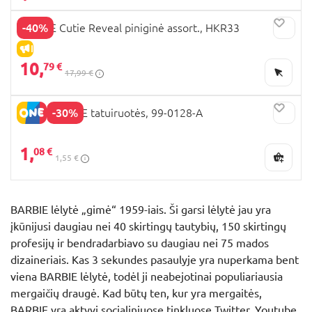
-40%
BARBIE Cutie Reveal piniginė assort., HKR33
IŠPARDAVIMAS
10,
79 €
17,99 €
-30%
BARBIE CORE tatuiruotės, 99-0128-A
1,
08 €
1,55 €
BARBIE lėlytė „gimė“ 1959-iais. Ši garsi lėlytė jau yra
įkūnijusi daugiau nei 40 skirtingų tautybių, 150 skirtingų
profesijų ir bendradarbiavo su daugiau nei 75 mados
dizaineriais. Kas 3 sekundes pasaulyje yra nuperkama bent
viena BARBIE lėlytė, todėl ji neabejotinai populiariausia
mergaičių draugė. Kad būtų ten, kur yra mergaitės,
BARBIE yra aktyvi socialiniuose tinkluose Twitter, Youtube