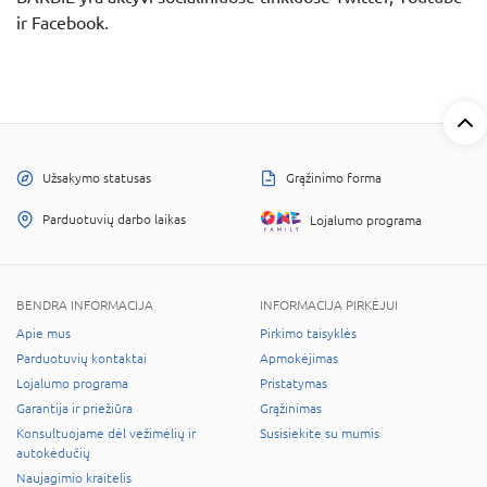
ir Facebook.
Užsakymo statusas
Grąžinimo forma
Parduotuvių darbo laikas
Lojalumo programa
BENDRA INFORMACIJA
INFORMACIJA PIRKĖJUI
Apie mus
Pirkimo taisyklės
Parduotuvių kontaktai
Apmokėjimas
Lojalumo programa
Pristatymas
Garantija ir priežiūra
Grąžinimas
Konsultuojame dėl vežimėlių ir
Susisiekite su mumis
autokėdučių
Naujagimio kraitelis