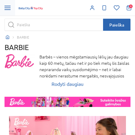
0
Paieška
BARBIE
BARBIE
Barbės – vienos mėgstamiausių lėlių jau daugiau
kaip 60 metų, tačiau net ir po tiek metų šis žaislas
nepraranda vaikų susidomėjimo – net ir labai
norėdami nerastume mergaitės, nesvajojusios
apie Barbę! Barbių lėlės gyvena tarsi atskirame
Rodyti daugiau
pasaulyje su žaisliniais baldais, pilimis, mašinomis
ir net vakarinėmis suknelėmis. Barbė turi nemažai
šeimos narių, tarp kurių visiems gerai žinomi:
Kenas, Skiperis, Steisė, Čelsė, Kelė, Teresė, Niki ir
įvairūs augintiniai.Barbių pasaulyje netrūksta ir
fantastinių veikėjų, tokių kaip undinėlės, fėjos,
princesės ir kiti pasakų personažai. „Barbie“
prekės ženklo lėlės skatina mergaites svajoti,