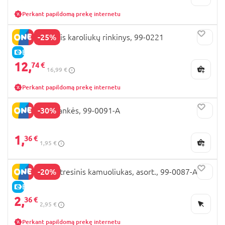
Perkant papildomą prekę internetu
-25%
BARBIE didelis karoliukų rinkinys, 99-0221
E-KAINA
12,
74 €
16,99 €
Perkant papildomą prekę internetu
-30%
BARBIE apyrankės, 99-0091-A
1,
36 €
1,95 €
-20%
BARBIE antistresinis kamuoliukas, asort., 99-0087-A
E-KAINA
2,
36 €
2,95 €
Perkant papildomą prekę internetu