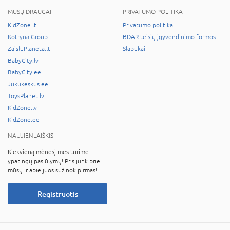
MŪSŲ DRAUGAI
PRIVATUMO POLITIKA
KidZone.lt
Privatumo politika
Kotryna Group
BDAR teisių įgyvendinimo formos
ZaisluPlaneta.lt
Slapukai
BabyCity.lv
BabyCity.ee
Jukukeskus.ee
ToysPlanet.lv
KidZone.lv
KidZone.ee
NAUJIENLAIŠKIS
Kiekvieną mėnesį mes turime
ypatingų pasiūlymų! Prisijunk prie
mūsų ir apie juos sužinok pirmas!
Registruotis