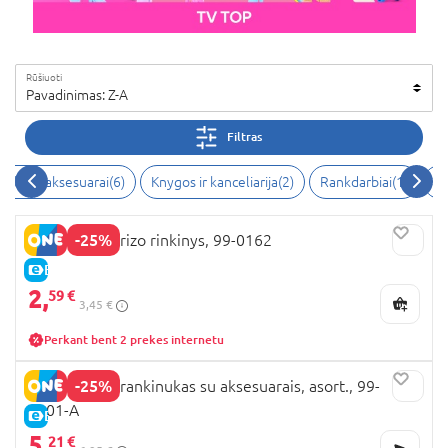
Rūšiuoti
Pavadinimas: Z-A
Filtras
Stiliaus aksesuarai(6)
Knygos ir kanceliarija(2)
Rankdarbiai(1)
An
-25%
BARBIE siurprizo rinkinys, 99-0162
E-KAINA
2,
59 €
3,45 €
Perkant bent 2 prekes internetu
-25%
BARBIE mini rankinukas su aksesuarais, asort., 99-
0101-A
E-KAINA
5,
21 €