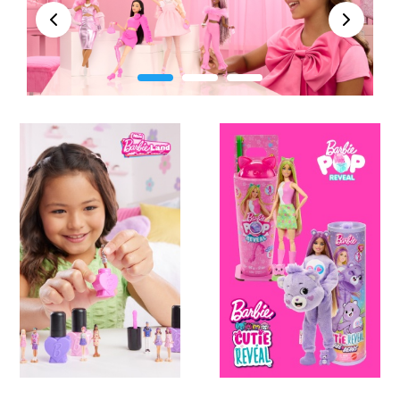
įkvepia siekti tikslų, o šūkis „Tu gali tapti bet kuo“
Peržiūra
Kitas
kviečia jas nevaržyti vaizduotės ir išbandyti save
įvairiose gyvenimiškose situacijose. Negana to,
Barbių kolekcija labai šiuolaikiška – skatinanti
toleranciją ir pasaulietišką požiūrį – lėlės įvairių
kūno formų, skirtingų odos, plaukų ir akių spalvų.