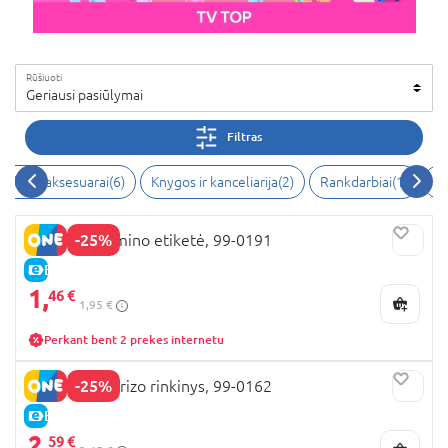
Rūšiuoti
Geriausi pasiūlymai
Filtras
Stiliaus aksesuarai(6)
Knygos ir kanceliarija(2)
Rankdarbiai(1)
An
-25%
BARBIE lagamino etiketė, 99-0191
E-KAINA
1,
46 €
1,95 €
Perkant bent 2 prekes internetu
-25%
BARBIE siurprizo rinkinys, 99-0162
E-KAINA
2,
59 €