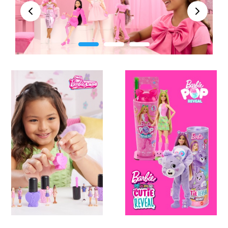
įkvepia siekti tikslų, o šūkis „Tu gali tapti bet kuo“
Peržiūra
Kitas
kviečia jas nevaržyti vaizduotės ir išbandyti save
įvairiose gyvenimiškose situacijose. Negana to,
Barbių kolekcija labai šiuolaikiška – skatinanti
toleranciją ir pasaulietišką požiūrį – lėlės įvairių
kūno formų, skirtingų odos, plaukų ir akių spalvų.