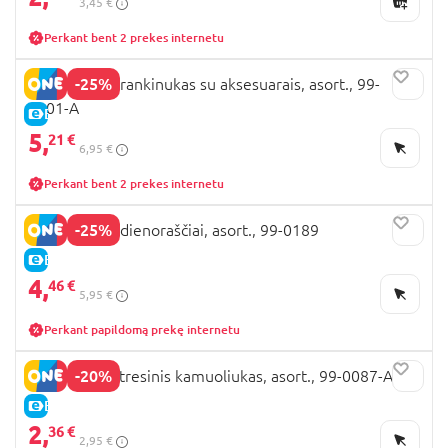
3,45 €
Perkant bent 2 prekes internetu
-25%
BARBIE mini rankinukas su aksesuarais, asort., 99-
0101-A
E-KAINA
5,
21 €
6,95 €
Perkant bent 2 prekes internetu
-25%
BARBIE mini dienoraščiai, asort., 99-0189
E-KAINA
4,
46 €
5,95 €
Perkant papildomą prekę internetu
-20%
BARBIE antistresinis kamuoliukas, asort., 99-0087-A
E-KAINA
2,
36 €
2,95 €