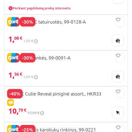
Perkant papildomą prekę internetu
-30%
BARBIE CORE tatuiruotės, 99-0128-A
1,
08 €
1,55 €
-30%
BARBIE apyrankės, 99-0091-A
1,
36 €
1,95 €
-40%
BARBIE Cutie Reveal piniginė assort., HKR33
IŠPARDAVIMAS
10,
79 €
17,99 €
-25%
BARBIE didelis karoliukų rinkinys, 99-0221