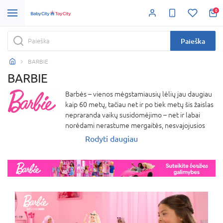
0
Paieška
BARBIE
BARBIE
Barbės – vienos mėgstamiausių lėlių jau daugiau
kaip 60 metų, tačiau net ir po tiek metų šis žaislas
nepraranda vaikų susidomėjimo – net ir labai
norėdami nerastume mergaitės, nesvajojusios
apie Barbę! Barbių lėlės gyvena tarsi atskirame
Rodyti daugiau
pasaulyje su žaisliniais baldais, pilimis, mašinomis
ir net vakarinėmis suknelėmis. Barbė turi nemažai
šeimos narių, tarp kurių visiems gerai žinomi:
Kenas, Skiperis, Steisė, Čelsė, Kelė, Teresė, Niki ir
įvairūs augintiniai.Barbių pasaulyje netrūksta ir
fantastinių veikėjų, tokių kaip undinėlės, fėjos,
princesės ir kiti pasakų personažai. „Barbie“
prekės ženklo lėlės skatina mergaites svajoti,