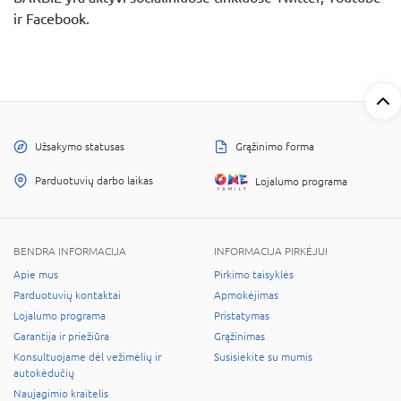
ir Facebook.
Užsakymo statusas
Grąžinimo forma
Parduotuvių darbo laikas
Lojalumo programa
BENDRA INFORMACIJA
INFORMACIJA PIRKĖJUI
Apie mus
Pirkimo taisyklės
Parduotuvių kontaktai
Apmokėjimas
Lojalumo programa
Pristatymas
Garantija ir priežiūra
Grąžinimas
Konsultuojame dėl vežimėlių ir
Susisiekite su mumis
autokėdučių
Naujagimio kraitelis