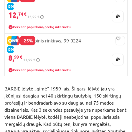
E-KAINA
12,
74 €
16,99 €
Perkant papildomą prekę internetu
-25%
BARBIE kūrybinis rinkinys, 99-0224
E-KAINA
8,
99 €
11,99 €
Perkant papildomą prekę internetu
BARBIE lėlytė „gimė“ 1959-iais. Ši garsi lėlytė jau yra
įkūnijusi daugiau nei 40 skirtingų tautybių, 150 skirtingų
profesijų ir bendradarbiavo su daugiau nei 75 mados
dizaineriais. Kas 3 sekundes pasaulyje yra nuperkama bent
viena BARBIE lėlytė, todėl ji neabejotinai populiariausia
mergaičių draugė. Kad būtų ten, kur yra mergaitės,
BARBIE yra aktyvi socialiniuose tinkluose Twitter, Youtube