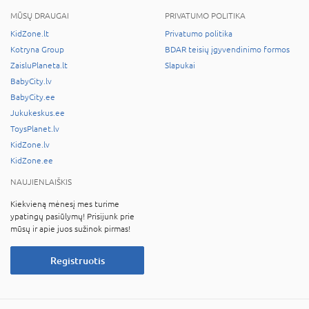
MŪSŲ DRAUGAI
PRIVATUMO POLITIKA
KidZone.lt
Privatumo politika
Kotryna Group
BDAR teisių įgyvendinimo formos
ZaisluPlaneta.lt
Slapukai
BabyCity.lv
BabyCity.ee
Jukukeskus.ee
ToysPlanet.lv
KidZone.lv
KidZone.ee
NAUJIENLAIŠKIS
Kiekvieną mėnesį mes turime
ypatingų pasiūlymų! Prisijunk prie
mūsų ir apie juos sužinok pirmas!
Registruotis