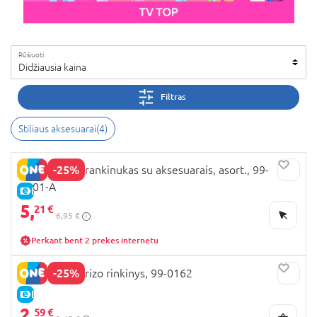
Rūšiuoti
Didžiausia kaina
Filtras
Stiliaus aksesuarai(4)
-25%
BARBIE mini rankinukas su aksesuarais, asort., 99-
0101-A
E-KAINA
5,
21 €
6,95 €
Perkant bent 2 prekes internetu
-25%
BARBIE siurprizo rinkinys, 99-0162
E-KAINA
2,
59 €