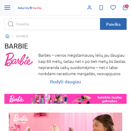
0
Paieška
BARBIE
BARBIE
Barbės – vienos mėgstamiausių lėlių jau daugiau
kaip 60 metų, tačiau net ir po tiek metų šis žaislas
nepraranda vaikų susidomėjimo – net ir labai
norėdami nerastume mergaitės, nesvajojusios
apie Barbę! Barbių lėlės gyvena tarsi atskirame
Rodyti daugiau
pasaulyje su žaisliniais baldais, pilimis, mašinomis
ir net vakarinėmis suknelėmis. Barbė turi nemažai
šeimos narių, tarp kurių visiems gerai žinomi:
Kenas, Skiperis, Steisė, Čelsė, Kelė, Teresė, Niki ir
įvairūs augintiniai.Barbių pasaulyje netrūksta ir
fantastinių veikėjų, tokių kaip undinėlės, fėjos,
princesės ir kiti pasakų personažai. „Barbie“
prekės ženklo lėlės skatina mergaites svajoti,