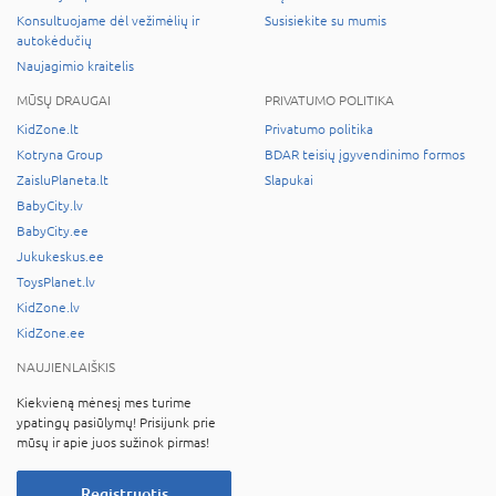
Konsultuojame dėl vežimėlių ir
Susisiekite su mumis
autokėdučių
Naujagimio kraitelis
MŪSŲ DRAUGAI
PRIVATUMO POLITIKA
KidZone.lt
Privatumo politika
Kotryna Group
BDAR teisių įgyvendinimo formos
ZaisluPlaneta.lt
Slapukai
BabyCity.lv
BabyCity.ee
Jukukeskus.ee
ToysPlanet.lv
KidZone.lv
KidZone.ee
NAUJIENLAIŠKIS
Kiekvieną mėnesį mes turime
ypatingų pasiūlymų! Prisijunk prie
mūsų ir apie juos sužinok pirmas!
Registruotis