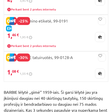
3,45 €
Perkant bent 2 prekes internetu
-25%
BARBIE lagamino etiketė, 99-0191
E-KAINA
1,
46 €
1,95 €
Perkant bent 2 prekes internetu
-30%
BARBIE CORE tatuiruotės, 99-0128-A
1,
08 €
1,55 €
BARBIE lėlytė „gimė“ 1959-iais. Ši garsi lėlytė jau yra
įkūnijusi daugiau nei 40 skirtingų tautybių, 150 skirtingų
profesijų ir bendradarbiavo su daugiau nei 75 mados
dizaineriais. Kas 3 sekundes pasaulyje yra nuperkama bent