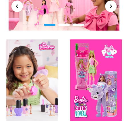
įkvepia siekti tikslų, o šūkis „Tu gali tapti bet kuo“
Peržiūra
Kitas
kviečia jas nevaržyti vaizduotės ir išbandyti save
įvairiose gyvenimiškose situacijose. Negana to,
Barbių kolekcija labai šiuolaikiška – skatinanti
toleranciją ir pasaulietišką požiūrį – lėlės įvairių
kūno formų, skirtingų odos, plaukų ir akių spalvų.