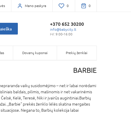
vės
Mano paskyra
0
0
+370 652 30200
aieška
info@babycity.lt
I-V: 9:00-16:00
das
Dovanų kuponai
Prekių ženklai
BARBIE
s nepraranda vaikų susidomėjimo – net ir labai norėdami
iniais baldais, pilimis, mašinomis ir net vakarinėmis
elsė, Kelė, Teresė, Niki ir įvairūs augintiniai.Barbių
nažai. „Barbie“ prekės ženklo lėlės skatina mergaites
e situacijose. Negana to, Barbių kolekcija labai