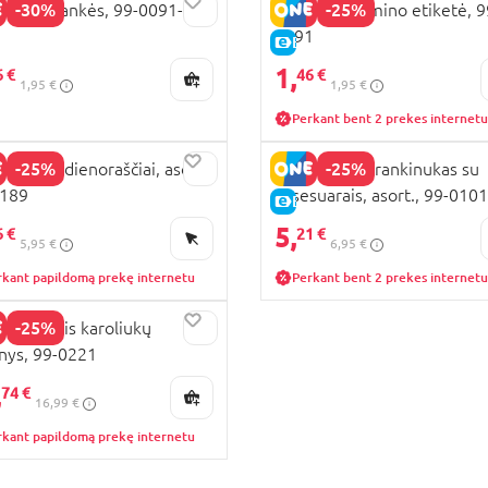
-30%
-25%
IE apyrankės, 99-0091-A
BARBIE lagamino etiketė, 9
0191
E-KAINA
1,
6 €
46 €
1,95 €
1,95 €
Perkant bent 2 prekes internetu
-25%
-25%
IE mini dienoraščiai, asort.,
BARBIE mini rankinukas su
0189
aksesuarais, asort., 99-010
KAINA
E-KAINA
5,
6 €
21 €
5,95 €
6,95 €
rkant papildomą prekę internetu
Perkant bent 2 prekes internetu
-25%
IE didelis karoliukų
inys, 99-0221
KAINA
,
74 €
16,99 €
rkant papildomą prekę internetu