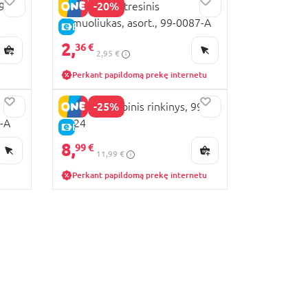
-20%
9-
BARBIE antistresinis
kamuoliukas, asort., 99-0087-A
E-KAINA
2,
36 €
2,95 €
Perkant papildomą prekę internetu
-25%
BARBIE kūrybinis rinkinys, 99-
1-A
0224
E-KAINA
8,
99 €
11,99 €
Perkant papildomą prekę internetu