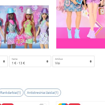
Kaina
Amžius
1
€ -
13
€
Visi
Rankdarbiai(1)
Antistresiniai žaislai(1)