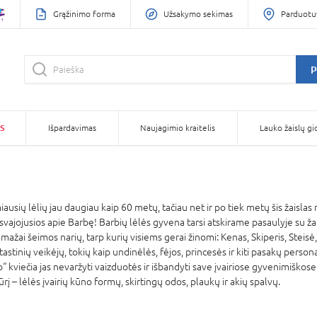
Grąžinimo forma
Užsakymo sekimas
Parduotu
P
S
Išpardavimas
Naujagimio kraitelis
Lauko žaislų gi
usių lėlių jau daugiau kaip 60 metų, tačiau net ir po tiek metų šis žaisla
jojusios apie Barbę! Barbių lėlės gyvena tarsi atskirame pasaulyje su žaisl
ažai šeimos narių, tarp kurių visiems gerai žinomi: Kenas, Skiperis, Steisė, Č
tastinių veikėjų, tokių kaip undinėlės, fėjos, princesės ir kiti pasakų perso
 kuo“ kviečia jas nevaržyti vaizduotės ir išbandyti save įvairiose gyvenimiškos
iūrį – lėlės įvairių kūno formų, skirtingų odos, plaukų ir akių spalvų.