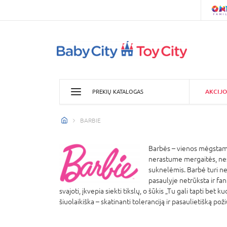
AKCIJO
PREKIŲ KATALOGAS
BARBIE
Barbės – vienos mėgstamia
nerastume mergaitės, nesva
suknelėmis. Barbė turi nem
pasaulyje netrūksta ir fan
svajoti, įkvepia siekti tikslų, o šūkis „Tu gali tapti bet
šiuolaikiška – skatinanti toleranciją ir pasaulietišką pož