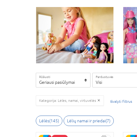
Rūšiuoti
Parduotuvės
Geriausi pasiūlymai
Visi
Kategorija: Lėlės, namai, virtuvėlės
Išvalyti filtrus
Lėlės(145)
Lėlių namai ir priedai(7)