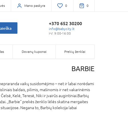
vės
Mano paskyra
0
0
+370 652 30200
aieška
info@babycity.lt
I-V: 9:00-16:00
das
Dovanų kuponai
Prekių ženklai
BARBIE
s nepraranda vaikų susidomėjimo – net ir labai norėdami
iniais baldais, pilimis, mašinomis ir net vakarinėmis
elsė, Kelė, Teresė, Niki ir įvairūs augintiniai.Barbių
nažai. „Barbie“ prekės ženklo lėlės skatina mergaites
e situacijose. Negana to, Barbių kolekcija labai