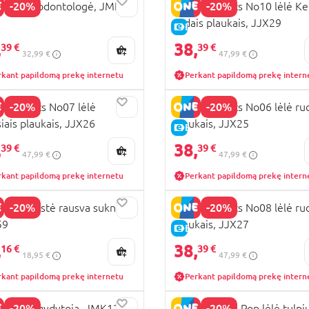
-20%
-20%
IE lėlė odontologė, JMK14
BARBIE Basics No10 lėlė K
rudais plaukais, JJX29
KAINA
E-KAINA
,
38,
39 €
39 €
32,99 €
47,99 €
rkant papildomą prekę internetu
Perkant papildomą prekę intern
-20%
-20%
IE Basics No07 lėlė
BARBIE Basics No06 lėlė ru
siais plaukais, JJX26
plaukais, JJX25
KAINA
E-KAINA
,
38,
39 €
39 €
47,99 €
47,99 €
rkant papildomą prekę internetu
Perkant papildomą prekę intern
-20%
-20%
IE madistė rausva suknele,
BARBIE Basics No08 lėlė ru
59
plaukais, JJX27
KAINA
E-KAINA
,
38,
16 €
39 €
18,95 €
47,99 €
rkant papildomą prekę internetu
Perkant papildomą prekę intern
-20%
-20%
IE lėlė gydytoja, JMK12
BARBIE Petal Pop lėlė tulpi