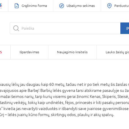
Grąžinimo forma
Užsakymo sekimas
Parduotu
P
S
Išpardavimas
Naujagimio kraitelis
Lauko žaislų gi
usių lėlių jau daugiau kaip 60 metų, tačiau net ir po tiek metų šis žaisla
jojusios apie Barbę! Barbių lėlės gyvena tarsi atskirame pasaulyje su žaisl
ažai šeimos narių, tarp kurių visiems gerai žinomi: Kenas, Skiperis, Steisė, Č
tastinių veikėjų, tokių kaip undinėlės, fėjos, princesės ir kiti pasakų perso
 kuo“ kviečia jas nevaržyti vaizduotės ir išbandyti save įvairiose gyvenimiškos
iūrį – lėlės įvairių kūno formų, skirtingų odos, plaukų ir akių spalvų.