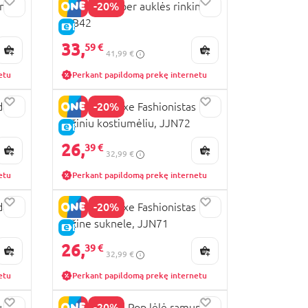
-20%
enas
BARBIE Skipper auklės rinkinys,
JJB42
E-KAINA
33,
59 €
41,99 €
etu
Perkant papildomą prekę internetu
-20%
dais
BARBIE Deluxe Fashionistas lėlė
rožiniu kostiumėliu, JJN72
E-KAINA
26,
39 €
32,99 €
etu
Perkant papildomą prekę internetu
-20%
dais
BARBIE Deluxe Fashionistas lėlė
rožine suknele, JJN71
E-KAINA
26,
39 €
32,99 €
etu
Perkant papildomą prekę internetu
-20%
ų
BARBIE Petal Pop lėlė ramunių