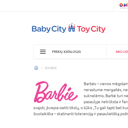
AKCIJO
PREKIŲ KATALOGAS
BARBIE
Barbės – vienos mėgstamia
nerastume mergaitės, nesva
suknelėmis. Barbė turi nem
pasaulyje netrūksta ir fan
svajoti, įkvepia siekti tikslų, o šūkis „Tu gali tapti bet
šiuolaikiška – skatinanti toleranciją ir pasaulietišką pož