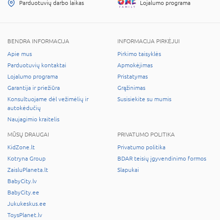
Parduotuvių darbo laikas
Lojalumo programa
BENDRA INFORMACIJA
INFORMACIJA PIRKĖJUI
Apie mus
Pirkimo taisyklės
Parduotuvių kontaktai
Apmokėjimas
Lojalumo programa
Pristatymas
Garantija ir priežiūra
Grąžinimas
Konsultuojame dėl vežimėlių ir
Susisiekite su mumis
autokėdučių
Naujagimio kraitelis
MŪSŲ DRAUGAI
PRIVATUMO POLITIKA
KidZone.lt
Privatumo politika
Kotryna Group
BDAR teisių įgyvendinimo formos
ZaisluPlaneta.lt
Slapukai
BabyCity.lv
BabyCity.ee
Jukukeskus.ee
ToysPlanet.lv