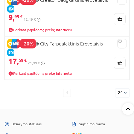
E-KAINA
9,
99 €
12,49 €
Perkant papildomą prekę internetu
-20%
60430 LEGO® City Tarpgalaktinis Erdvėlaivis
E-KAINA
17,
59 €
21,99 €
Perkant papildomą prekę internetu
1
24
Užsakymo statusas
Grąžinimo forma