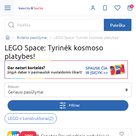
0
Paieška
Birželio pasiūlymai
LEGO Space: Tyrinėk kosmoso platybes!
LEGO Space: Tyrinėk kosmoso
platybes!
Rūšiuoti
Geriausi pasiūlymai
Filtras
LEGO ir konstruktoriai
(
2
)
-20%
31134 LEGO® Creator Daugkartinis erdvėlaivis