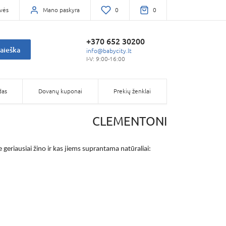
vės
Mano paskyra
0
0
+370 652 30200
aieška
info@babycity.lt
I-V: 9:00-16:00
das
Dovanų kuponai
Prekių ženklai
CLEMENTONI
geriausiai žino ir kas jiems suprantama natūraliai: