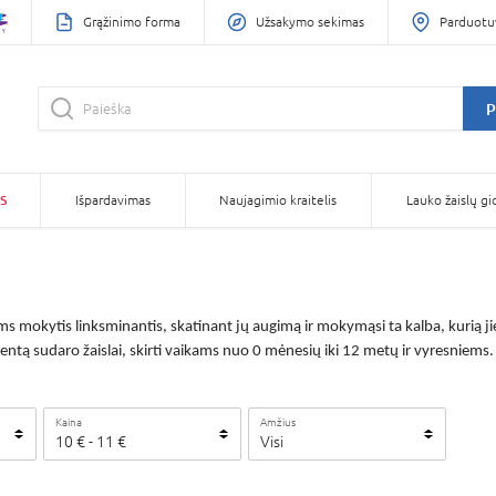
Grąžinimo forma
Užsakymo sekimas
Parduotu
P
S
Išpardavimas
Naujagimio kraitelis
Lauko žaislų gi
mokytis linksminantis, skatinant jų augimą ir mokymąsi ta kalba, kurią jie 
entą sudaro žaislai, skirti vaikams nuo 0 mėnesių iki 12 metų ir vyresniems.
Kaina
Amžius
10
€ -
11
€
Visi