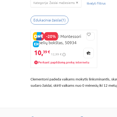
Kategorija: Žaislai mažiesiems
Išvalyti filtrus
Edukaciniai žaislai(1)
-20%
CLEMENTONI Montessori
kubelių bokštas, 50934
E-KAINA
10,
39 €
12,99 €
Perkant papildomą prekę internetu
Clementoni padeda vaikams mokytis linksminantis, skatin
sudaro žaislai, skirti vaikams nuo 0 mėnesių iki 12 metų