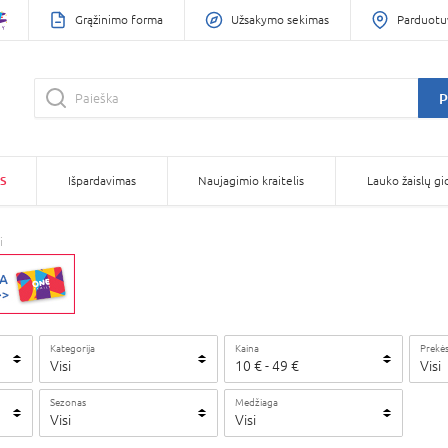
Grąžinimo forma
Užsakymo sekimas
Parduotu
P
S
Išpardavimas
Naujagimio kraitelis
Lauko žaislų gi
i
Kategorija
Kaina
Prekės
Visi
10
€
-
49
€
Visi
Sezonas
Medžiaga
Visi
Visi