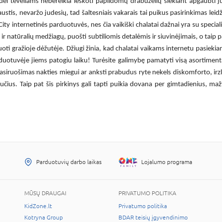
odėl tėveliams nebereikia ieškoti papildomų drabužėlių siekiant apgaubti
 jaustis, nevaržo judesių, tad šaltesniais vakarais tai puikus pasirinkimas lei
yCity internetinės parduotuvės, nes čia
vaikiški chalatai
dažnai yra su speciali
ų ir natūralių medžiagų, puošti subtiliomis detalėmis ir siuvinėjimais, o taip
uoti gražioje dėžutėje. Džiugi žinia, kad
chalatai vaikams internetu
pasiekiam
duotuvėje jiems patogiu laiku! Turėsite galimybę pamatyti visą asortimentą, 
pasiruošimas nakties miegui ar anksti prabudus ryte nekels diskomforto, ir
čius. Taip pat šis pirkinys gali tapti puikia dovana per gimtadienius, mažy
Parduotuvių darbo laikas
Lojalumo programa
MŪSŲ DRAUGAI
PRIVATUMO POLITIKA
KidZone.lt
Privatumo politika
Kotryna Group
BDAR teisių įgyvendinimo