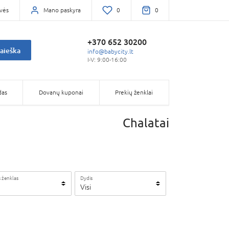
vės
Mano paskyra
0
0
+370 652 30200
aieška
info@babycity.lt
I-V: 9:00-16:00
das
Dovanų kuponai
Prekių ženklai
Chalatai
 ženklas
Dydis
Visi