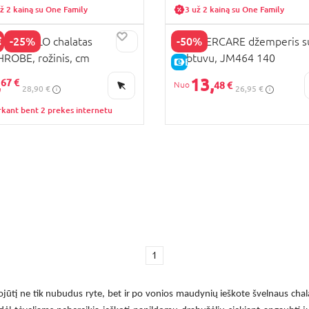
ž 2 kainą su One Family
3 už 2 kainą su One Family
-25%
-50%
CODRILLO chalatas
MOTHERCARE džemperis s
ROBE, rožinis, cm
gobtuvu, JM464 140
KAINA
E-KAINA
,
13,
67 €
48 €
28,90 €
26,95 €
rkant bent 2 prekes internetu
1
ojūtį ne tik nubudus ryte, bet ir po vonios maudynių ieškote švelnaus cha