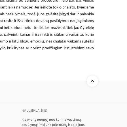
 juos šiluma po vandens procedūrų. Taip pat dar vienas
džiant laiką namuose! Jei ieškote tokio chalato, kviečiame
ais pasiūlymais, todėl juos galėsite įsigyti dar ir palankia
 pat rasite ir išskirtinius dovanų pasiūlymus naujagimiams
i bet kuriuo metu, todėl tiek mažesni, tiek jau ūgtėlėję
palyginti kainas ir išsirinkti iš siūlomų variantų, kurie
zlumo ir kitų blogų emocijų, nes
chalatai vaikams
suteiks
lio krikštynas ar norint pradžiuginti ir nustebinti savo
NAUJIENLAIŠKIS
Kiekvieną mėnesį mes turime ypatingų
pasiūlymų! Prisijunk prie mūsų ir apie juos