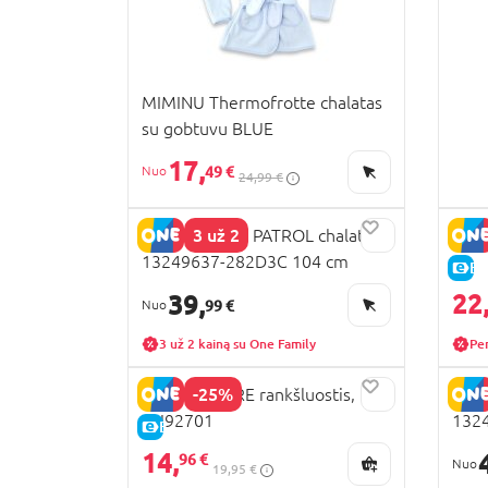
MIMINU Thermofrotte chalatas
su gobtuvu BLUE
17,
49 €
24,99 €
3 už 2
NAME IT PAW PATROL chalatas,
NEXT
13249637-282D3C 104 cm
cm
E-
22
39,
99 €
3 už 2 kainą su One Family
Pe
-25%
MOTHERCARE rankšluostis,
NAM
AU92701
132
E-KAINA
14,
96 €
19,95 €