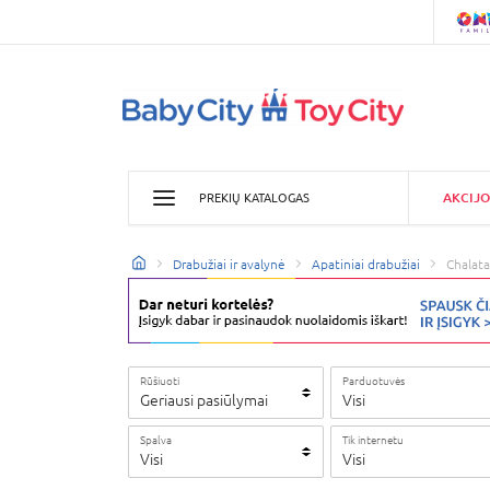
AKCIJO
PREKIŲ KATALOGAS
Drabužiai ir avalynė
Apatiniai drabužiai
Chalata
Rūšiuoti
Parduotuvės
Geriausi pasiūlymai
Visi
Spalva
Tik internetu
Visi
Visi