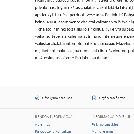
švelnumu, padeda sušilti ir puikiai sugeria drėgmę, t
privalumas, jog minkštas
chalatas vaikui
leidžia laisvai
apsilankyti fizinėse parduotuvėse arba išsirinkti iš Bab
kaina! Mūsų asortimente
chalatai vaikams
yra iš švelni
– chalato ir minkšto žaisliuko rinkinius, kurie yra supak
vaikai su tėveliais galės naršyti mūsų internetinėje par
vaikiškai chalatai internetu
patiktų labiausiai. Mažylių 
neįtikėtinai malonias jaukumo patirtis ir švelnumo poju
mažuosius. Kviečiame išsirinkti jau dabar!
Užsakymo statusas
Grąžinimo forma
BENDRA INFORMACIJA
INFORMACIJA PIRKĖJUI
Apie mus
Pirkimo taisyklės
Parduotuvių kontaktai
Apmokėjimas