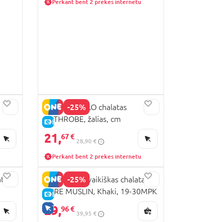
Perkant bent 2 prekes internetu
-25%
COCCODRILLO chalatas
BATHROBE, žalias, cm
E-KAINA
21,
67 €
28,90 €
Perkant bent 2 prekes internetu
-25%
tas,
MARKLAND vaikiškas chalatas
PURE MUSLIN, Khaki, 19-30MPK
E-KAINA
29,
TIK INTERNETU
96 €
39,95 €