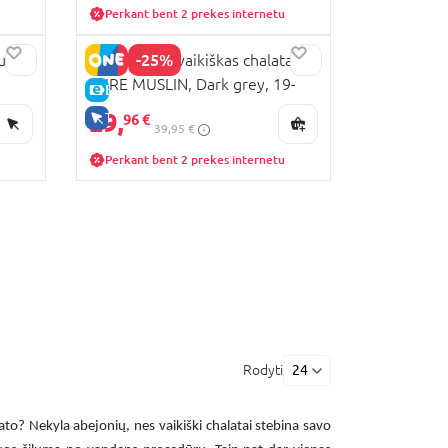
Perkant bent 2 prekes internetu
-25%
u
MARKLAND vaikiškas chalatas
PURE MUSLIN, Dark grey, 19-
E-KAINA
30MPDG
29,
TIK INTERNETU
96 €
39,95 €
Perkant bent 2 prekes internetu
Rodyti
24
lato? Nekyla abejonių, nes
vaikiški chalatai
stebina savo