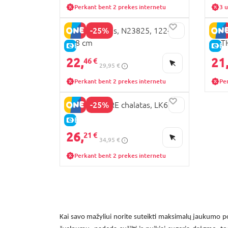
Perkant bent 2 prekes internetu
3 u
-25%
NEXT chalatas, N23825, 122-
COC
128 cm
BATH
E-KAINA
E-
22,
21
46 €
29,95 €
Perkant bent 2 prekes internetu
Pe
-25%
MOTHERCARE chalatas, LK630
E-KAINA
26,
21 €
34,95 €
Perkant bent 2 prekes internetu
Kai savo mažyliui norite suteikti maksimalų jaukumo p