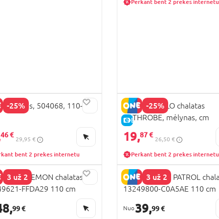
Perkant bent 2 prekes internetu
-25%
-25%
 chalatas, 504068, 110-116
COCCODRILLO chalatas
BATHROBE, mėlynas, cm
KAINA
E-KAINA
,
19,
46 €
87 €
29,95 €
26,50 €
rkant bent 2 prekes internetu
Perkant bent 2 prekes internetu
3 už 2
3 už 2
E IT POKEMON chalatas,
NAME IT PAW PATROL chala
49621-FFDA29 110 cm
13249800-C0A5AE 110 cm
48,
39,
99 €
99 €