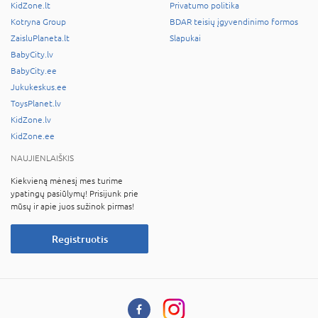
KidZone.lt
Privatumo politika
Kotryna Group
BDAR teisių įgyvendinimo formos
ZaisluPlaneta.lt
Slapukai
BabyCity.lv
BabyCity.ee
Jukukeskus.ee
ToysPlanet.lv
KidZone.lv
KidZone.ee
NAUJIENLAIŠKIS
Kiekvieną mėnesį mes turime
ypatingų pasiūlymų! Prisijunk prie
mūsų ir apie juos sužinok pirmas!
Registruotis