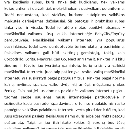
yra kasdienis rūbas, kuris tinka tiek kūdikiams, tiek vaikams
keliaujantiems į darželį, tiek mokyklinukams pasivelkant po uniforma.
Todėl nenuostabu, kad stalčius, kuriame sutalpintos
vaikiškos
maikutės
darinėjamas dažniausiai. Šis patogus ir praktiškas rūbas
tinka visur ir visada. Todėl jei atėjo metas papildyti atsargas –
marškinėliai vaikams
Jūsų laukia internetinėje BabyCity/ToyCity
parduotuvėje.
Marškinėliai vaikams internetu
yra populiarus
pasirinkimas, todėl savo parduotuvėje turime platų jų pasirinkimą.
Palaidinės vaikams
gali būti skirtingų gamintojų, tokių, kaip
Coccodrillo, Lorita, Mayoral, Can Go, Next ar Name it. Rinkitės ir iš kitų
žinomų ir tėvelių jau įvertintų gamintojų, kurių sritis yra
vaikiški
marškinėliai. Internetu
juos taip pat lengvai rasite.
Vaikų marškinėliai
internetu
yra suskirstyti pagal patogius filtrus. Rinkitės pagal norimą
kainą, mylimas spalvas, vaiko dydį, lytį ar ūgį, mėgstamą prekės
ženklą. Taip pat jei Jus domina
palaidinės vaikams internetu pigiau
,
tuomet sekite naujienas mūsų internetinėje parduotuvėje ir
sužinosite kada pasirodo išpardavimai, o ten su nuolaidomis rasite
pamėgtas
vaikiškas palaidines. Internetu
verta pirkti dar ir dėl to, kad
Jūsų užsakymai pasieks tiesiai Jūsų namų duris arba pasirinktą patogų
paštomatą. Taigi, ar jau išsirinkote kokios šį sezoną bus Jūsų