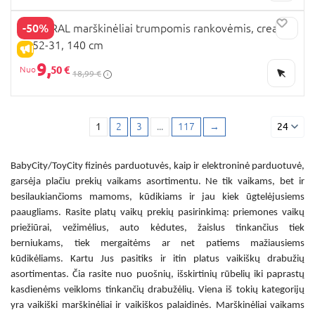
-50%
MAYORAL marškinėliai trumpomis rankovėmis, cream,
3052-31, 140 cm
IŠPARDAVIMAS
9,
50 €
18,99 €
1
2
3
...
117
→
24
BabyCity/ToyCity fizinės parduotuvės, kaip ir elektroninė parduotuvė,
garsėja plačiu prekių vaikams asortimentu. Ne tik vaikams, bet ir
besilaukiančioms mamoms, kūdikiams ir jau kiek ūgtelėjusiems
paaugliams. Rasite platų vaikų prekių pasirinkimą: priemones vaikų
priežiūrai, vežimėlius, auto kėdutes, žaislus tinkančius tiek
berniukams, tiek mergaitėms ar net patiems mažiausiems
kūdikėliams. Kartu Jus pasitiks ir itin platus vaikiškų drabužių
asortimentas. Čia rasite nuo puošnių, išskirtinių rūbelių iki paprastų
kasdienėms veikloms tinkančių drabužėlių. Viena iš tokių kategorijų
yra
vaikiški marškinėliai
ir
vaikiškos palaidinės
.
Marškinėliai vaikams