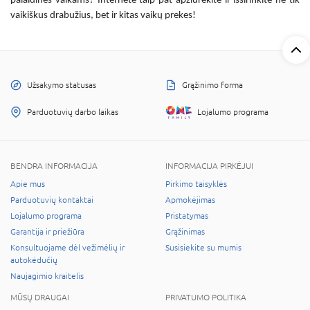
palaidinės vaikams? Internete
taip pat apžiūrėkite ir išsirinkite ne tik
vaikiškus drabužius, bet ir kitas vaikų prekes!
Užsakymo statusas
Grąžinimo forma
Parduotuvių darbo laikas
Lojalumo programa
BENDRA INFORMACIJA
INFORMACIJA PIRKĖJUI
Apie mus
Pirkimo taisyklės
Parduotuvių kontaktai
Apmokėjimas
Lojalumo programa
Pristatymas
Garantija ir priežiūra
Grąžinimas
Konsultuojame dėl vežimėlių ir
Susisiekite su mumis
autokėdučių
Naujagimio kraitelis
MŪSŲ DRAUGAI
PRIVATUMO POLITIKA