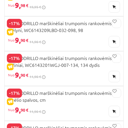
9,
98 €
19,95 €
-17%
COCCODRILLO marškinėliai trumpomis rankovėmis,
mėlyni, WC6143209LBD-032-098, 98
IŠPARDAVIMAS
9,
90 €
11,90 €
-17%
COCCODRILLO marškinėliai trumpomis rankovėmis,
rožiniai, WC6143201WGJ-007-134, 134 dydis
IŠPARDAVIMAS
9,
90 €
11,90 €
-17%
COCCODRILLO marškinėliai trumpomis rankovėmis,
smėlio spalvos, cm
IŠPARDAVIMAS
9,
90 €
11,90 €
-17%
COCCODRILLO marškinėliai trumpomis rankovėmis,