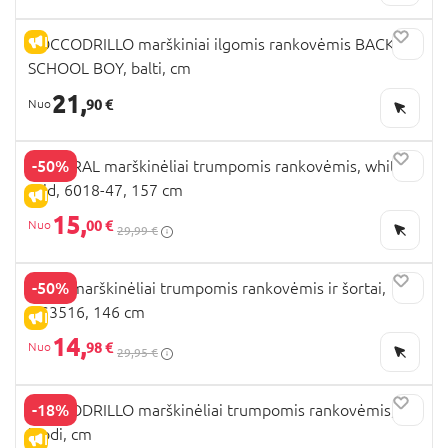
IŠPARDAVIMAS
COCCODRILLO marškiniai ilgomis rankovėmis BACK TO
SCHOOL BOY, balti, cm
21,
90 €
-50%
MAYORAL marškinėliai trumpomis rankovėmis, white-
acid, 6018-47, 157 cm
IŠPARDAVIMAS
15,
00 €
29,99 €
-50%
NEXT marškinėliai trumpomis rankovėmis ir šortai,
AG3516, 146 cm
IŠPARDAVIMAS
14,
98 €
29,95 €
-18%
COCCODRILLO marškinėliai trumpomis rankovėmis,
juodi, cm
IŠPARDAVIMAS