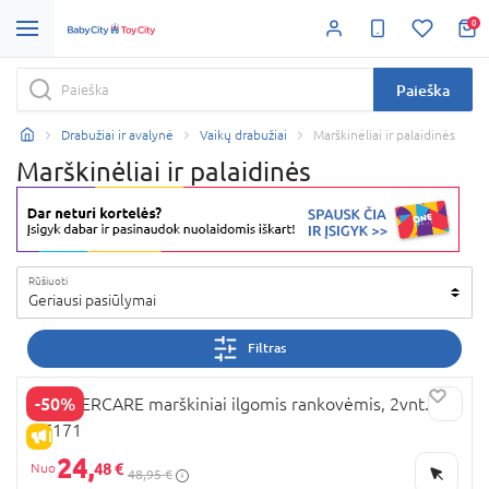
0
Paieška
Drabužiai ir avalynė
Vaikų drabužiai
Marškinėliai ir palaidinės
Marškinėliai ir palaidinės
Rūšiuoti
Geriausi pasiūlymai
Filtras
-50%
MOTHERCARE marškiniai ilgomis rankovėmis, 2vnt.,
HE171
IŠPARDAVIMAS
24,
48 €
48,95 €