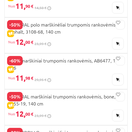
11,
90 €
14,50 €
-50%
MAYORAL polo marškinėliai trumpomis rankovėmis,
asphalt, 3108-68, 140 cm
IŠPARDAVIMAS
12,
00 €
23,99 €
-60%
NEXT marškiniai trumpomis rankovėmis, AB6477, 110-
116
IŠPARDAVIMAS
11,
98 €
29,95 €
-50%
MAYORAL marškiniai trumpomis rankovėmis, bone,
3055-19, 140 cm
IŠPARDAVIMAS
12,
00 €
23,99 €