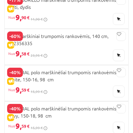
balti, dydis
IŠPARDAVIMAS
9,
90 €
11,90 €
-60%
OVS marškiniai trumpomis rankovėmis, 140 cm,
002356335
IŠPARDAVIMAS
9,
58 €
23,95 €
-40%
MAYORAL polo marškinėliai trumpomis rankovėmis,
white, 150-16, 98 cm
IŠPARDAVIMAS
9,
59 €
15,99 €
-40%
MAYORAL polo marškinėliai trumpomis rankovėmis,
navy, 150-18, 98 cm
IŠPARDAVIMAS
9,
59 €
15,99 €