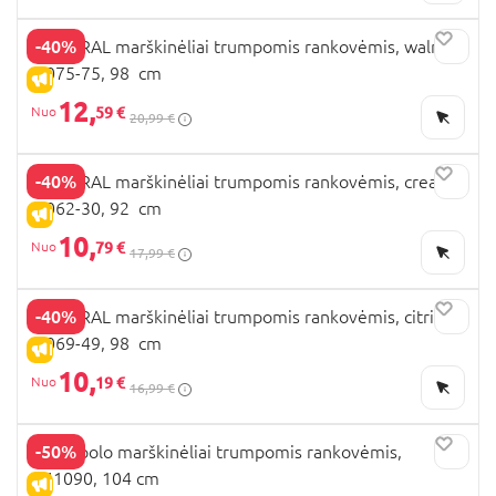
-40%
MAYORAL marškinėliai trumpomis rankovėmis, walnut,
3.075-75, 98 cm
IŠPARDAVIMAS
12,
59 €
20,99 €
-40%
MAYORAL marškinėliai trumpomis rankovėmis, cream,
3.062-30, 92 cm
IŠPARDAVIMAS
10,
79 €
17,99 €
-40%
MAYORAL marškinėliai trumpomis rankovėmis, citric,
3.069-49, 98 cm
IŠPARDAVIMAS
10,
19 €
16,99 €
-50%
NEXT polo marškinėliai trumpomis rankovėmis,
H41090, 104 cm
IŠPARDAVIMAS