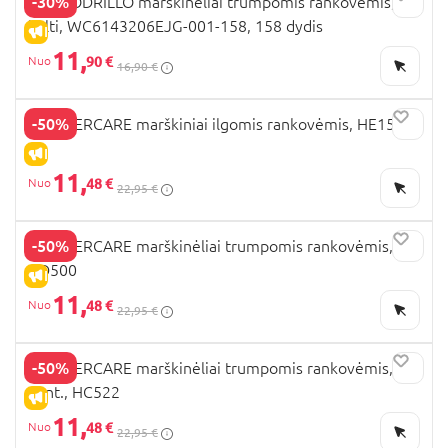
-30%
COCCODRILLO marškinėliai trumpomis rankovėmis,
balti, WC6143206EJG-001-158, 158 dydis
IŠPARDAVIMAS
11,
90 €
16,90 €
-50%
MOTHERCARE marškiniai ilgomis rankovėmis, HE153
IŠPARDAVIMAS
11,
48 €
22,95 €
-50%
MOTHERCARE marškinėliai trumpomis rankovėmis,
HD500
IŠPARDAVIMAS
11,
48 €
22,95 €
-50%
MOTHERCARE marškinėliai trumpomis rankovėmis,
2vnt., HC522
IŠPARDAVIMAS
11,
48 €
22,95 €