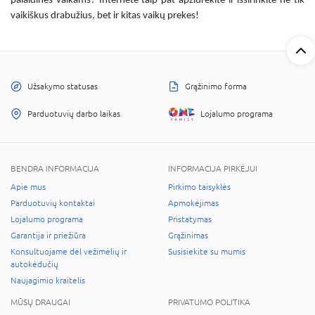
palaidinės vaikams? Internete
taip pat apžiūrėkite ir išsirinkite ne tik
vaikiškus drabužius, bet ir kitas vaikų prekes!
Užsakymo statusas
Grąžinimo forma
Parduotuvių darbo laikas
Lojalumo programa
BENDRA INFORMACIJA
INFORMACIJA PIRKĖJUI
Apie mus
Pirkimo taisyklės
Parduotuvių kontaktai
Apmokėjimas
Lojalumo programa
Pristatymas
Garantija ir priežiūra
Grąžinimas
Konsultuojame dėl vežimėlių ir
Susisiekite su mumis
autokėdučių
Naujagimio kraitelis
MŪSŲ DRAUGAI
PRIVATUMO POLITIKA