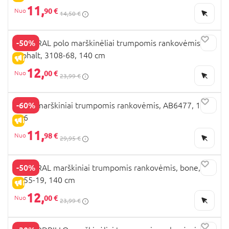
11,
90 €
14,50 €
-50%
MAYORAL polo marškinėliai trumpomis rankovėmis,
asphalt, 3108-68, 140 cm
IŠPARDAVIMAS
12,
00 €
23,99 €
-60%
NEXT marškiniai trumpomis rankovėmis, AB6477, 110-
116
IŠPARDAVIMAS
11,
98 €
29,95 €
-50%
MAYORAL marškiniai trumpomis rankovėmis, bone,
3055-19, 140 cm
IŠPARDAVIMAS
12,
00 €
23,99 €