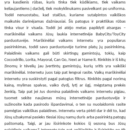
yra kasdienis rūbas, kuris tinka tiek kūdikiams, tiek vaikams
keliaujantiems į darželį, tiek mokyklinukams pasivelkant po uniforma.
Todėl nenuostabu, kad stalčius, kuriame sutalpintos
vaikiškos
maikutės
darinėjamas dažniausiai. Šis patogus ir praktiškas rūbas
tinka visur ir visada. Todėl jei atėjo metas papildyti atsargas –
marškinėliai vaikams
Jūsų laukia internetinėje BabyCity/ToyCity
parduotuvėje.
Marškinėliai vaikams internetu
yra populiarus
pasirinkimas, todėl savo parduotuvėje turime platų jų pasirinkimą.
Palaidinės vaikams
gali būti skirtingų gamintojų, tokių, kaip
Coccodrillo, Lorita, Mayoral, Can Go, Next ar Name it. Rinkitės ir iš kitų
žinomų ir tėvelių jau įvertintų gamintojų, kurių sritis yra
vaikiški
marškinėliai. Internetu
juos taip pat lengvai rasite.
Vaikų marškinėliai
internetu
yra suskirstyti pagal patogius filtrus. Rinkitės pagal norimą
kainą, mylimas spalvas, vaiko dydį, lytį ar ūgį, mėgstamą prekės
ženklą. Taip pat jei Jus domina
palaidinės vaikams internetu pigiau
,
tuomet sekite naujienas mūsų internetinėje parduotuvėje ir
sužinosite kada pasirodo išpardavimai, o ten su nuolaidomis rasite
pamėgtas
vaikiškas palaidines. Internetu
verta pirkti dar ir dėl to, kad
Jūsų užsakymai pasieks tiesiai Jūsų namų duris arba pasirinktą patogų
paštomatą. Taigi, ar jau išsirinkote kokios šį sezoną bus Jūsų