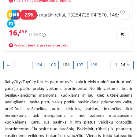
3 uz 2 kainą pažymėtoms prekėms
-25%
NAME IT polo marškinėliai, 13254725-F4F5F0, 146/152
E-KAINA
16,
49 €
21,99 €
Perkant bent 2 prekes internetu
←
1
...
104
105
106
107
108
...
117
24
→
BabyCity/ToyCity fizinės parduotuvės, kaip ir elektroninė parduotuvė,
garsėja plačiu prekių vaikams asortimentu. Ne tik vaikams, bet ir
besilaukiančioms mamoms, kūdikiams ir jau kiek ūgtelėjusiems
paaugliams. Rasite platų vaikų prekių pasirinkimą: priemones vaikų
priežiūrai, vežimėlius, auto kėdutes, žaislus tinkančius tiek
berniukams, tiek mergaitėms ar net patiems mažiausiems
kūdikėliams. Kartu Jus pasitiks ir itin platus vaikiškų drabužių
asortimentas. Čia rasite nuo puošnių, išskirtinių rūbelių iki paprastų
kasdienėms veikloms tinkančių drabužėlių. Viena iš tokių kategorijų