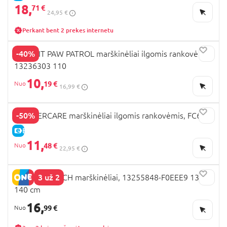
18,
71 €
24,95 €
Perkant bent 2 prekes internetu
-40%
NAME IT PAW PATROL marškinėliai ilgomis rankovėmis,
13236303 110
10,
19 €
16,99 €
-50%
MOTHERCARE marškinėliai ilgomis rankovėmis, FC670
E-KAINA
11,
48 €
22,95 €
3 už 2
NAME IT STITCH marškinėliai, 13255848-F0EEE9 134-
140 cm
16,
99 €