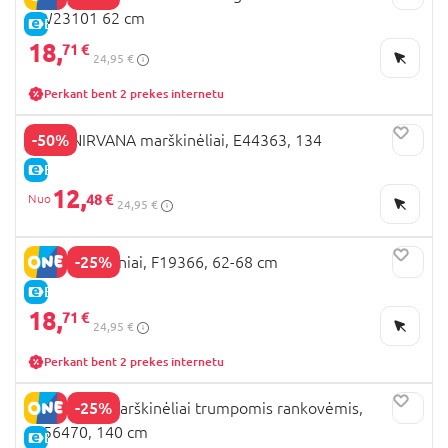
AW23101 62 cm
E-KAINA
18,
71 €
24,95 €
Perkant bent 2 prekes internetu
-50%
NEXT NIRVANA marškinėliai, E44363, 134
E-KAINA
12,
48 €
24,95 €
-25%
NEXT marškiniai, F19366, 62-68 cm
E-KAINA
18,
71 €
24,95 €
Perkant bent 2 prekes internetu
-25%
NEXT polo marškinėliai trumpomis rankovėmis,
W56470, 140 cm
E-KAINA