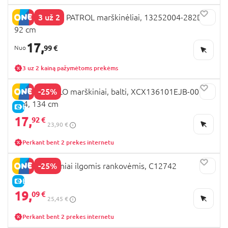
3 už 2
NAME IT PAW PATROL marškinėliai, 13252004-282D3C
92 cm
17,
99 €
3 uz 2 kainą pažymėtoms prekėms
-25%
COCCODRILLO marškiniai, balti, XCX136101EJB-001-
134, 134 cm
E-KAINA
17,
92 €
23,90 €
Perkant bent 2 prekes internetu
-25%
NEXT marškiniai ilgomis rankovėmis, C12742
E-KAINA
19,
09 €
25,45 €
Perkant bent 2 prekes internetu