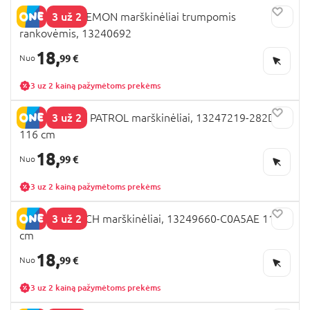
3 už 2
NAME IT POKEMON marškinėliai trumpomis
rankovėmis, 13240692
18,
99 €
3 uz 2 kainą pažymėtoms prekėms
3 už 2
NAME IT PAW PATROL marškinėliai, 13247219-282D3C
116 cm
18,
99 €
3 uz 2 kainą pažymėtoms prekėms
3 už 2
NAME IT STITCH marškinėliai, 13249660-C0A5AE 116
cm
18,
99 €
3 uz 2 kainą pažymėtoms prekėms