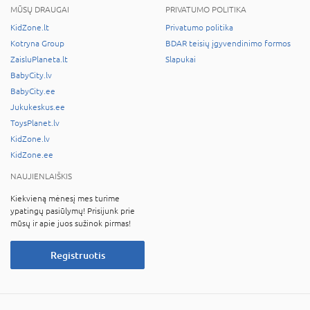
MŪSŲ DRAUGAI
PRIVATUMO POLITIKA
KidZone.lt
Privatumo politika
Kotryna Group
BDAR teisių įgyvendinimo formos
ZaisluPlaneta.lt
Slapukai
BabyCity.lv
BabyCity.ee
Jukukeskus.ee
ToysPlanet.lv
KidZone.lv
KidZone.ee
NAUJIENLAIŠKIS
Kiekvieną mėnesį mes turime
ypatingų pasiūlymų! Prisijunk prie
mūsų ir apie juos sužinok pirmas!
Registruotis