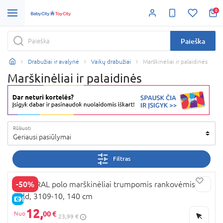
0
Paieška
Drabužiai ir avalynė
Vaikų drabužiai
Marškinėliai ir palaidinės
Marškinėliai ir palaidinės
Rūšiuoti
Geriausi pasiūlymai
Filtras
-50%
MAYORAL polo marškinėliai trumpomis rankovėmis,
gold, 3109-10, 140 cm
E-KAINA
12,
00 €
23,99 €