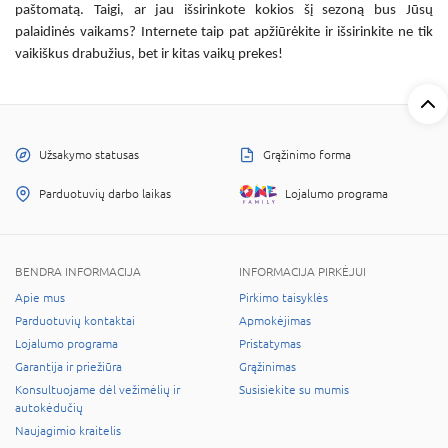
paštomatą. Taigi, ar jau išsirinkote kokios šį sezoną bus Jūsų
palaidinės vaikams? Internete
taip pat apžiūrėkite ir išsirinkite ne tik
vaikiškus drabužius, bet ir kitas vaikų prekes!
Užsakymo statusas
Grąžinimo forma
Parduotuvių darbo laikas
Lojalumo programa
BENDRA INFORMACIJA
INFORMACIJA PIRKĖJUI
Apie mus
Pirkimo taisyklės
Parduotuvių kontaktai
Apmokėjimas
Lojalumo programa
Pristatymas
Garantija ir priežiūra
Grąžinimas
Konsultuojame dėl vežimėlių ir
Susisiekite su mumis
autokėdučių
Naujagimio kraitelis