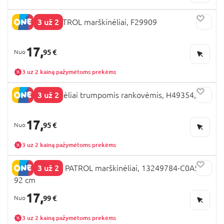
3 už 2
NEXT PAW PATROL marškinėliai, F29909
17,
95 €
3 uz 2 kainą pažymėtoms prekėms
3 už 2
NEXT marškinėliai trumpomis rankovėmis, H49354, cm
17,
95 €
3 uz 2 kainą pažymėtoms prekėms
3 už 2
NAME IT PAW PATROL marškinėliai, 13249784-C0A5AE
92 cm
17,
99 €
3 uz 2 kainą pažymėtoms prekėms