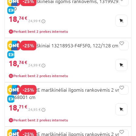
-25%
NAME IT marškinėliai ilgomis rankovėmis, 13199293
110
E-KAINA
18,
74 €
24,99 €
Perkant bent 2 prekes internetu
-25%
NAME IT marškiniai 13218953-F4F5F0, 122/128 cm
E-KAINA
18,
74 €
24,99 €
Perkant bent 2 prekes internetu
-25%
MOTHERCARE marškinėliai ilgomis rankovėmis 2 vnt.,
AV68001 cm
E-KAINA
18,
71 €
24,95 €
Perkant bent 2 prekes internetu
-25%
MOTHERCARE marškinėliai ilgomis rankovėmis 2 vnt.,