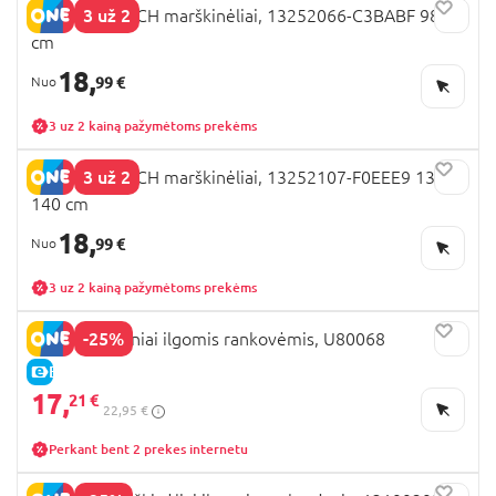
3 už 2
NAME IT STITCH marškinėliai, 13252066-C3BABF 98
cm
18,
99 €
3 uz 2 kainą pažymėtoms prekėms
3 už 2
NAME IT STITCH marškinėliai, 13252107-F0EEE9 134-
140 cm
18,
99 €
3 uz 2 kainą pažymėtoms prekėms
-25%
NEXT marškiniai ilgomis rankovėmis, U80068
E-KAINA
17,
21 €
22,95 €
Perkant bent 2 prekes internetu