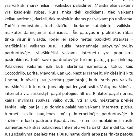
yra
vaikiški marškinėliai
ir
vaikiškos palaidinės
.
Marškinėliai vaikams
yra kasdienis rūbas, kuris tinka tiek kūdikiams, tiek vaikams
keliaujantiems į darželį, tiek mokyklinukams pasivelkant po uniforma.
Todėl nenuostabu, kad stalčius, kuriame sutalpintos
vaikiškos
maikutės
darinėjamas dažniausiai. Šis patogus ir praktiškas rūbas
tinka visur ir visada. Todėl jei atėjo metas papildyti atsargas –
marškinėliai vaikams
Jūsų laukia internetinėje BabyCity/ToyCity
parduotuvėje.
Marškinėliai vaikams internetu
yra populiarus
pasirinkimas, todėl savo parduotuvėje turime platų jų pasirinkimą.
Palaidinės vaikams
gali būti skirtingų gamintojų, tokių, kaip
Coccodrillo, Lorita, Mayoral, Can Go, Next ar Name it. Rinkitės ir iš kitų
žinomų ir tėvelių jau įvertintų gamintojų, kurių sritis yra
vaikiški
marškinėliai. Internetu
juos taip pat lengvai rasite.
Vaikų marškinėliai
internetu
yra suskirstyti pagal patogius filtrus. Rinkitės pagal norimą
kainą, mylimas spalvas, vaiko dydį, lytį ar ūgį, mėgstamą prekės
ženklą. Taip pat jei Jus domina
palaidinės vaikams internetu pigiau
,
tuomet sekite naujienas mūsų internetinėje parduotuvėje ir
sužinosite kada pasirodo išpardavimai, o ten su nuolaidomis rasite
pamėgtas
vaikiškas palaidines. Internetu
verta pirkti dar ir dėl to, kad
Jūsų užsakymai pasieks tiesiai Jūsų namų duris arba pasirinktą patogų