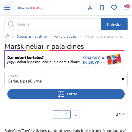
0
Paieška
Drabužiai ir avalynė
Vaikų drabužiai
Marškinėliai ir palaidinės
Marškinėliai ir palaidinės
Rūšiuoti
Geriausi pasiūlymai
Filtras
←
1
...
24
BabyCity/ToyCity fizinės parduotuvės, kaip ir elektroninė parduotuvė,