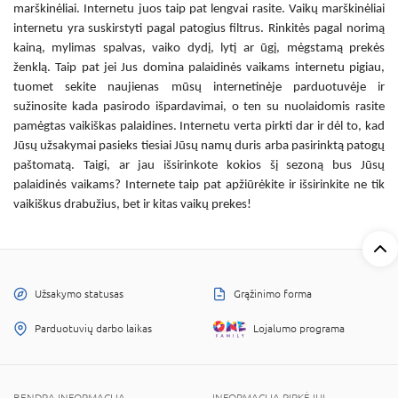
marškinėliai. Internetu
juos taip pat lengvai rasite.
Vaikų marškinėliai
internetu
yra suskirstyti pagal patogius filtrus. Rinkitės pagal norimą
kainą, mylimas spalvas, vaiko dydį, lytį ar ūgį, mėgstamą prekės
ženklą. Taip pat jei Jus domina
palaidinės vaikams internetu pigiau
,
tuomet sekite naujienas mūsų internetinėje parduotuvėje ir
sužinosite kada pasirodo išpardavimai, o ten su nuolaidomis rasite
pamėgtas
vaikiškas palaidines. Internetu
verta pirkti dar ir dėl to, kad
Jūsų užsakymai pasieks tiesiai Jūsų namų duris arba pasirinktą patogų
paštomatą. Taigi, ar jau išsirinkote kokios šį sezoną bus Jūsų
palaidinės vaikams? Internete
taip pat apžiūrėkite ir išsirinkite ne tik
vaikiškus drabužius, bet ir kitas vaikų prekes!
Užsakymo statusas
Grąžinimo forma
Parduotuvių darbo laikas
Lojalumo programa
BENDRA INFORMACIJA
INFORMACIJA PIRKĖJUI