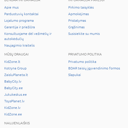
Apie mus
Pirkimo taisyklės
Parduotuvių kontaktai
Apmokėjimas
Lojalumo programa
Pristatymas
Garantija ir priežiūra
Grąžinimas
Konsultuojame dėl vežimėlių ir
Susisiekite su mumis
autokėdučių
Naujagimio kraitelis
MŪSŲ DRAUGAI
PRIVATUMO POLITIKA
KidZone.lt
Privatumo politika
Kotryna Group
BDAR teisių įgyvendinimo formos
ZaisluPlaneta.lt
Slapukai
BabyCity.lv
BabyCity.ee
Jukukeskus.ee
ToysPlanet.lv
KidZone.lv
KidZone.ee
NAUJIENLAIŠKIS