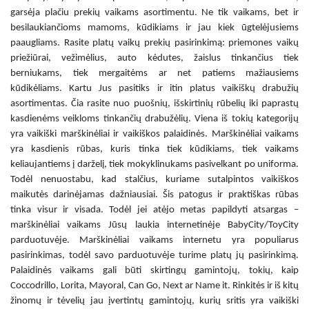
garsėja plačiu prekių vaikams asortimentu. Ne tik vaikams, bet ir
besilaukiančioms mamoms, kūdikiams ir jau kiek ūgtelėjusiems
paaugliams. Rasite platų vaikų prekių pasirinkimą: priemones vaikų
priežiūrai, vežimėlius, auto kėdutes, žaislus tinkančius tiek
berniukams, tiek mergaitėms ar net patiems mažiausiems
kūdikėliams. Kartu Jus pasitiks ir itin platus vaikiškų drabužių
asortimentas. Čia rasite nuo puošnių, išskirtinių rūbelių iki paprastų
kasdienėms veikloms tinkančių drabužėlių. Viena iš tokių kategorijų
yra
vaikiški marškinėliai
ir
vaikiškos palaidinės
.
Marškinėliai vaikams
yra kasdienis rūbas, kuris tinka tiek kūdikiams, tiek vaikams
keliaujantiems į darželį, tiek mokyklinukams pasivelkant po uniforma.
Todėl nenuostabu, kad stalčius, kuriame sutalpintos
vaikiškos
maikutės
darinėjamas dažniausiai. Šis patogus ir praktiškas rūbas
tinka visur ir visada. Todėl jei atėjo metas papildyti atsargas –
marškinėliai vaikams
Jūsų laukia internetinėje BabyCity/ToyCity
parduotuvėje.
Marškinėliai vaikams internetu
yra populiarus
pasirinkimas, todėl savo parduotuvėje turime platų jų pasirinkimą.
Palaidinės vaikams
gali būti skirtingų gamintojų, tokių, kaip
Coccodrillo, Lorita, Mayoral, Can Go, Next ar Name it. Rinkitės ir iš kitų
žinomų ir tėvelių jau įvertintų gamintojų, kurių sritis yra
vaikiški