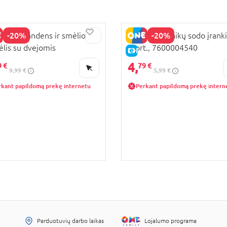
-20%
-20%
FFIER vandens ir smėlio
ECOIFFIER vaikų sodo įranki
rėlis su dvejomis
asort., 7600004540
KAINA
E-KAINA
elėmis, 7600000309
4,
9 €
79 €
9,99 €
5,99 €
rkant papildomą prekę internetu
Perkant papildomą prekę intern
Parduotuvių darbo laikas
Lojalumo programa