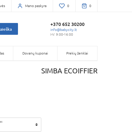
vės
Mano paskyra
0
0
+370 652 30200
aieška
info@babycity.lt
I-V: 9:00-16:00
das
Dovanų kuponai
Prekių ženklai
SIMBA ECOIFFIER
as