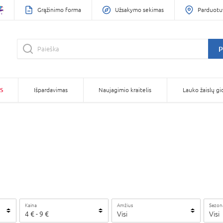
Grąžinimo forma
Užsakymo sekimas
Parduotu
P
S
Išpardavimas
Naujagimio kraitelis
Lauko žaislų gi
Kaina
Amžius
Sezon
4
€ -
9
€
Visi
Visi