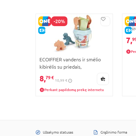
-20%
ECOI
kibi
E-KAINA
E-
form
7,
9
Pe
ECOIFFIER vandens ir smėlio
kibirėlis su priedais,
7600000462
8,
79 €
10,99 €
Perkant papildomą prekę internetu
Užsakymo statusas
Grąžinimo forma