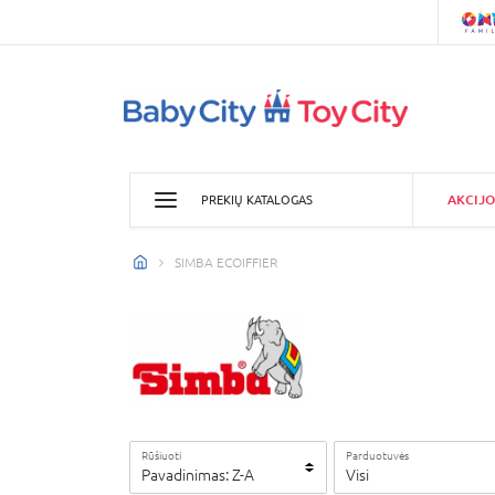
AKCIJO
PREKIŲ KATALOGAS
SIMBA ECOIFFIER
Rūšiuoti
Parduotuvės
Pavadinimas: Z-A
Visi