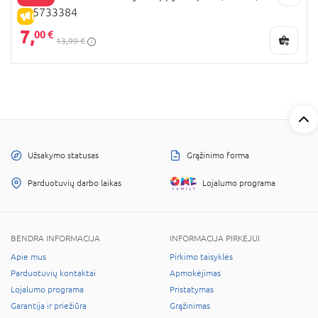
105733384
IŠPARDAVIMAS
7,
00 €
13,99 €
Užsakymo statusas
Grąžinimo forma
Parduotuvių darbo laikas
Lojalumo programa
BENDRA INFORMACIJA
INFORMACIJA PIRKĖJUI
Apie mus
Pirkimo taisyklės
Parduotuvių kontaktai
Apmokėjimas
Lojalumo programa
Pristatymas
Garantija ir priežiūra
Grąžinimas