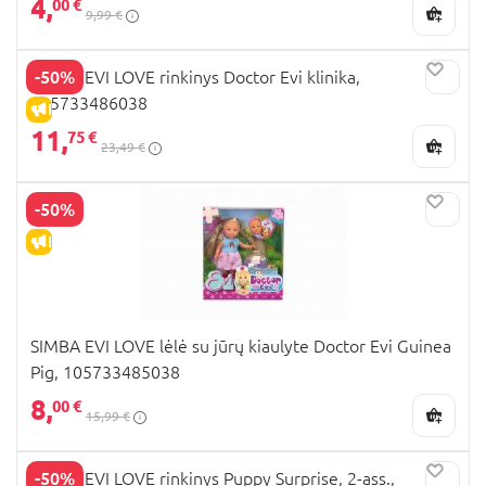
4,
00 €
9,99 €
-50%
SIMBA EVI LOVE rinkinys Doctor Evi klinika,
105733486038
IŠPARDAVIMAS
11,
75 €
23,49 €
-50%
IŠPARDAVIMAS
SIMBA EVI LOVE lėlė su jūrų kiaulyte Doctor Evi Guinea
Pig, 105733485038
8,
00 €
15,99 €
-50%
SIMBA EVI LOVE rinkinys Puppy Surprise, 2-ass.,