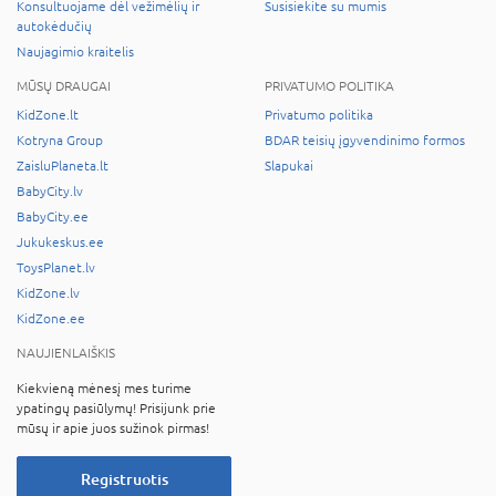
Konsultuojame dėl vežimėlių ir
Susisiekite su mumis
autokėdučių
Naujagimio kraitelis
MŪSŲ DRAUGAI
PRIVATUMO POLITIKA
KidZone.lt
Privatumo politika
Kotryna Group
BDAR teisių įgyvendinimo formos
ZaisluPlaneta.lt
Slapukai
BabyCity.lv
BabyCity.ee
Jukukeskus.ee
ToysPlanet.lv
KidZone.lv
KidZone.ee
NAUJIENLAIŠKIS
Kiekvieną mėnesį mes turime
ypatingų pasiūlymų! Prisijunk prie
mūsų ir apie juos sužinok pirmas!
Registruotis