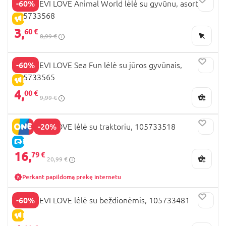
-60%
SIMBA EVI LOVE Animal World lėlė su gyvūnu, asort,
105733568
IŠPARDAVIMAS
3,
60 €
8,99 €
-60%
SIMBA EVI LOVE Sea Fun lėlė su jūros gyvūnais,
105733565
IŠPARDAVIMAS
4,
00 €
9,99 €
-20%
SIMBA EVI LOVE lėlė su traktoriu, 105733518
E-KAINA
16,
79 €
20,99 €
Perkant papildomą prekę internetu
-60%
SIMBA EVI LOVE lėlė su beždionėmis, 105733481
IŠPARDAVIMAS