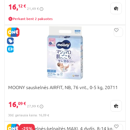
16,
12 €
21,49 €
Perkant bent 2 pakuotes
GERA KAINA
E-KAINA
MOONY sauskelnės AIRFIT, NB, 76 vnt., 0-5 kg, 20711
16,
09 €
27,99 €
30d. geriausia kaina: 16,09 €
-25%
HAPPY sauskelnės-kelnaitės MAXI, 4 dydis, 8-14 kg, 44