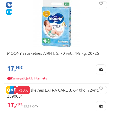
GERA KAINA
E-KAINA
MOONY sauskelnės AIRFIT, S, 70 vnt., 4-8 kg, 20725
17,
98 €
Kaina galioja tik internetu
-30%
HUGGIES sauskelnės EXTRA CARE 3, 6-10kg, 72vnt.,
2590051
17,
70 €
25,29 €