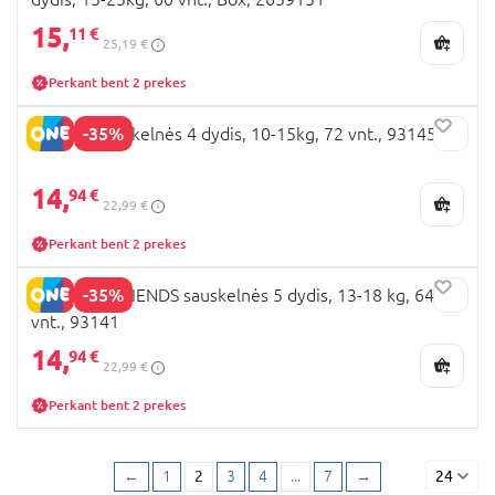
15,
11 €
25,19 €
Perkant bent 2 prekes
-35%
RASCAL sauskelnės 4 dydis, 10-15kg, 72 vnt., 93145
14,
94 €
22,99 €
Perkant bent 2 prekes
-35%
RASCAL + FRIENDS sauskelnės 5 dydis, 13-18 kg, 64
vnt., 93141
14,
94 €
22,99 €
Perkant bent 2 prekes
←
1
2
3
4
...
7
→
24