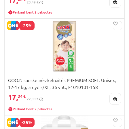
17,
23,49 €
Perkant bent 2 pakuotes
-25%
GOO.N sauskelnės-kelnaitės PREMIUM SOFT, Unisex,
12-17 kg, 5 dydis/XL, 36 vnt., F1010101-158
17,
24 €
22,99 €
Perkant bent 2 pakuotes
-25%