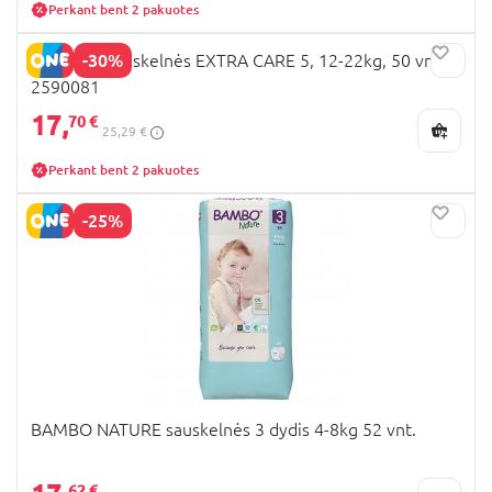
Perkant bent 2 pakuotes
-30%
HUGGIES sauskelnės EXTRA CARE 5, 12-22kg, 50 vnt.,
2590081
17,
70 €
25,29 €
Perkant bent 2 pakuotes
-25%
BAMBO NATURE sauskelnės 3 dydis 4-8kg 52 vnt.
62 €