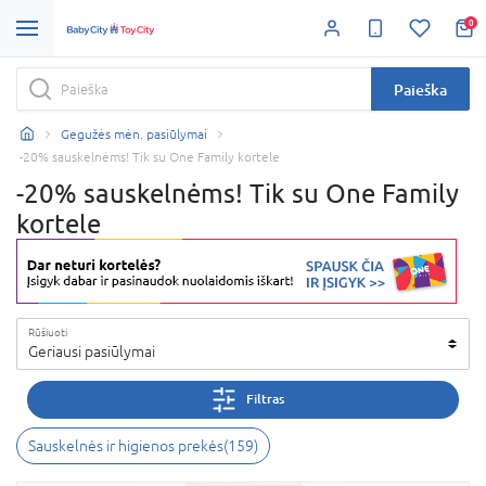
0
Paieška
Gegužės mėn. pasiūlymai
-20% sauskelnėms! Tik su One Family kortele
-20% sauskelnėms! Tik su One Family
kortele
Rūšiuoti
Geriausi pasiūlymai
Filtras
Sauskelnės ir higienos prekės
(
159
)