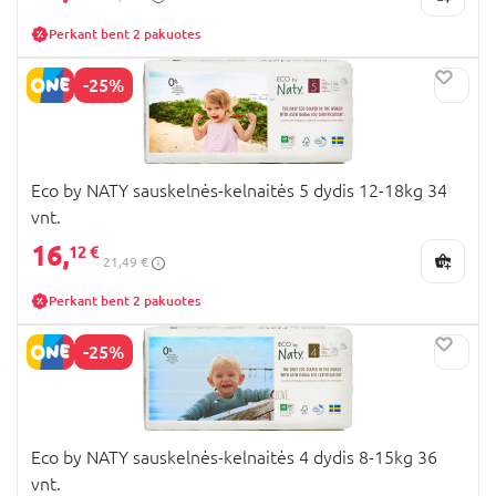
Perkant bent 2 pakuotes
-25%
Eco by NATY sauskelnės-kelnaitės 5 dydis 12-18kg 34
vnt.
16,
12 €
21,49 €
Perkant bent 2 pakuotes
-25%
Eco by NATY sauskelnės-kelnaitės 4 dydis 8-15kg 36
vnt.