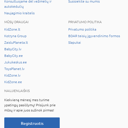
Konsultuojame dėl vežimėlių ir
Susisiekite su mumis
autokėdučių
Naujagimio kraitelis
MŪSŲ DRAUGAI
PRIVATUMO POLITIKA
KidZone.lt
Privatumo politika
Kotryna Group
BDAR teisių įgyvendinimo formos
ZaisluPlaneta.lt
Slapukai
BabyCity.lv
BabyCity.ee
Jukukeskus.ee
ToysPlanet.lv
KidZone.lv
KidZone.ee
NAUJIENLAIŠKIS
Kiekvieną mėnesį mes turime
ypatingų pasiūlymų! Prisijunk prie
mūsų ir apie juos sužinok pirmas!
Registruotis