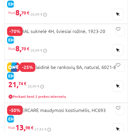
E-KAINA
8,
70 €
28,99 €
-70%
MAYORAL suknelė 4H, šviesiai rožinė, 1923-20
E-KAINA
8,
70 €
28,99 €
-25%
MAYORAL palaidinė be rankovių 8A, natural, 6021-86
E-KAINA
21,
74 €
28,99 €
Perkant bent 2 prekes internetu
-50%
MOTHERCARE maudymosi kostiumėlis, HC693
E-KAINA
13,
98 €
27,95 €