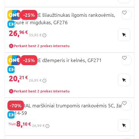
-25%
MOTHERCARE šliaužtinukas ilgomis rankovėmis,
kepurė ir migdukas, GF276
E-KAINA
26,
96 €
35,95 €
Perkant bent 2 prekes internetu
-25%
MOTHERCARE džemperis ir kelnės, GF271
E-KAINA
20,
21 €
26,95 €
Perkant bent 2 prekes internetu
-70%
MAYORAL marškiniai trumpomis rankovėmis 5C, žali,
3114-59
E-KAINA
8,
10 €
26,99 €