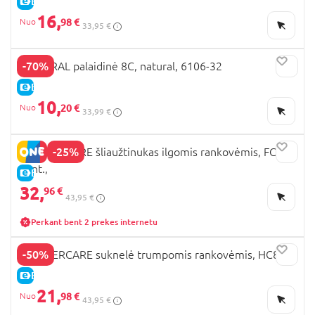
E-KAINA
16,
98 €
33,95 €
-70%
MAYORAL palaidinė 8C, natural, 6106-32
E-KAINA
10,
20 €
33,99 €
-25%
MOTHERCARE šliaužtinukas ilgomis rankovėmis, FC102
3vnt.,
E-KAINA
32,
96 €
43,95 €
Perkant bent 2 prekes internetu
-50%
MOTHERCARE suknelė trumpomis rankovėmis, HC869
E-KAINA
21,
98 €
43,95 €