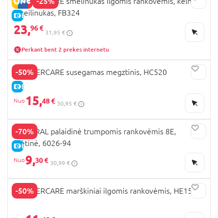
-25%
MOTHERCARE smėlinukas ilgomis rankovėmis, kelnės
ir seilinukas, FB324
E-KAINA
23,
96 €
31,95 €
Perkant bent 2 prekes internetu
-50%
MOTHERCARE susegamas megztinis, HC520
E-KAINA
15,
48 €
30,95 €
-70%
MAYORAL palaidinė trumpomis rankovėmis 8E,
mėtinė, 6026-94
E-KAINA
9,
30 €
30,99 €
-50%
MOTHERCARE marškiniai ilgomis rankovėmis, HE154