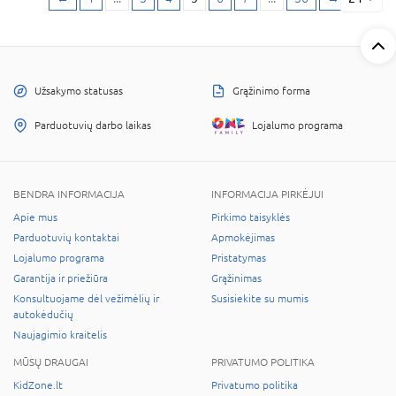
Užsakymo statusas
Grąžinimo forma
Parduotuvių darbo laikas
Lojalumo programa
BENDRA INFORMACIJA
INFORMACIJA PIRKĖJUI
Apie mus
Pirkimo taisyklės
Parduotuvių kontaktai
Apmokėjimas
Lojalumo programa
Pristatymas
Garantija ir priežiūra
Grąžinimas
Konsultuojame dėl vežimėlių ir
Susisiekite su mumis
autokėdučių
Naujagimio kraitelis
MŪSŲ DRAUGAI
PRIVATUMO POLITIKA
KidZone.lt
Privatumo politika