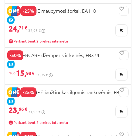
-25%
MOTHERCARE maudymosi šortai, EA118
E-KAINA
24,
71 €
32,95 €
Perkant bent 2 prekes internetu
-50%
MOTHERCARE džemperis ir kelnės, FB374
E-KAINA
15,
98 €
31,95 €
-25%
MOTHERCARE šliaužtinukas ilgomis rankovėmis, FB301
E-KAINA
23,
96 €
31,95 €
Perkant bent 2 prekes internetu