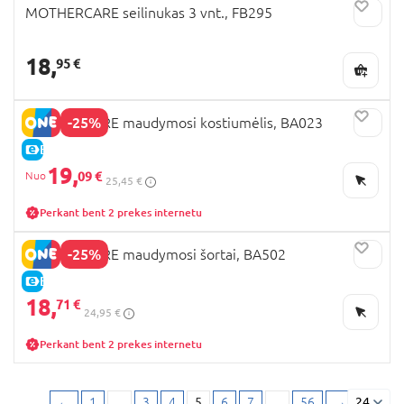
MOTHERCARE seilinukas 3 vnt., FB295
18,
95 €
-25%
MOTHERCARE maudymosi kostiumėlis, BA023
E-KAINA
19,
09 €
25,45 €
Perkant bent 2 prekes internetu
-25%
MOTHERCARE maudymosi šortai, BA502
E-KAINA
18,
71 €
24,95 €
Perkant bent 2 prekes internetu
←
1
...
3
4
5
6
7
...
56
→
24