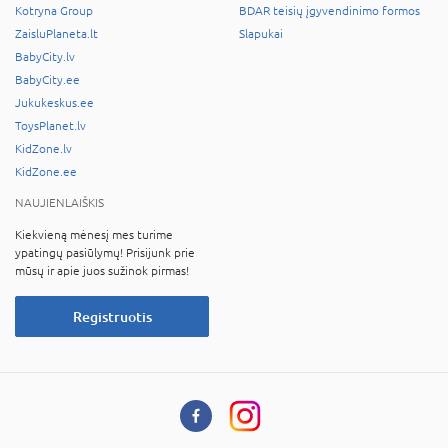
Kotryna Group
BDAR teisių įgyvendinimo formos
ZaisluPlaneta.lt
Slapukai
BabyCity.lv
BabyCity.ee
Jukukeskus.ee
ToysPlanet.lv
KidZone.lv
KidZone.ee
NAUJIENLAIŠKIS
Kiekvieną mėnesį mes turime
ypatingų pasiūlymų! Prisijunk prie
mūsų ir apie juos sužinok pirmas!
Registruotis