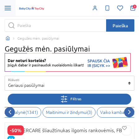
0
Paieška
Gegužės mėn. pasiūlymai
Gegužės mėn. pasiūlymai
Rūšiuoti
Geriausi pasiūlymai
Filtras
iai ir avalynė
(
1341
)
Maitinimui ir žindymui
(
3
)
Vaiko kambarys
(
1
)
-50%
MOTHERCARE šliaužtinukas ilgomis rankovėmis, FB264