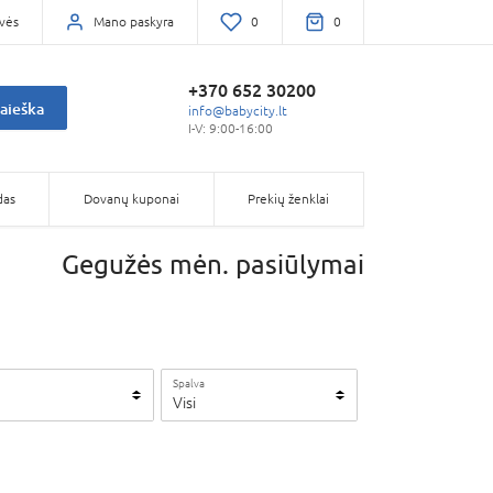
vės
Mano paskyra
0
0
+370 652 30200
aieška
info@babycity.lt
I-V: 9:00-16:00
das
Dovanų kuponai
Prekių ženklai
Gegužės mėn. pasiūlymai
Spalva
Visi