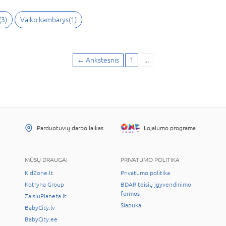
(
3
)
Vaiko kambarys
(
1
)
←
Ankstesnis
1
...
Parduotuvių darbo laikas
Lojalumo programa
MŪSŲ DRAUGAI
PRIVATUMO POLITIKA
KidZone.lt
Privatumo politika
Kotryna Group
BDAR teisių įgyvendinimo
formos
ZaisluPlaneta.lt
Slapukai
BabyCity.lv
BabyCity.ee