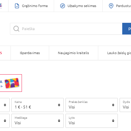
Grąžinimo forma
Užsakymo sekimas
Parduotu
P
S
Išpardavimas
Naujagimio kraitelis
Lauko žaislų gi
Kaina
Prekės ženklas
Dydis
1
€
-
51
€
Visi
Visi
Medžiaga
Lytis
Visi
Visi