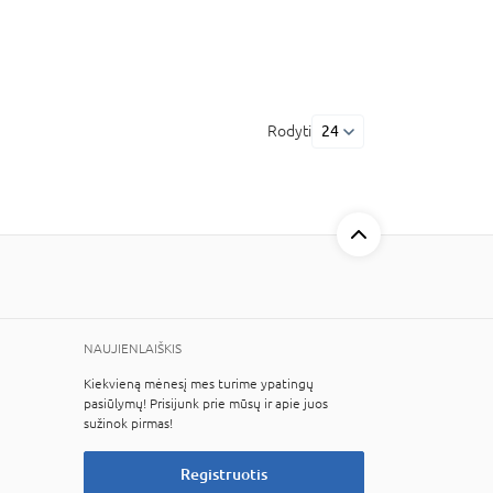
Rodyti
24
NAUJIENLAIŠKIS
Kiekvieną mėnesį mes turime ypatingų
pasiūlymų! Prisijunk prie mūsų ir apie juos
sužinok pirmas!
Registruotis