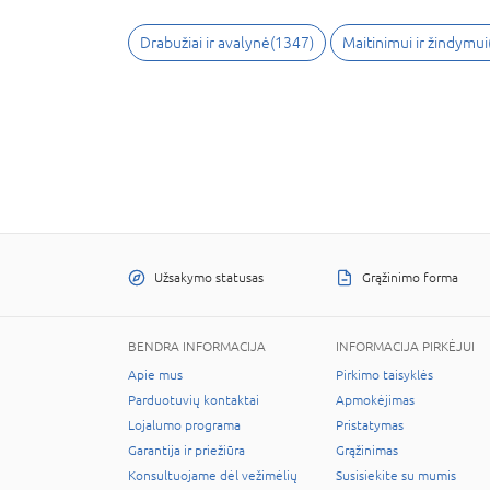
Drabužiai ir avalynė
(
1347
)
Maitinimui ir žindymui
Užsakymo statusas
Grąžinimo forma
BENDRA INFORMACIJA
INFORMACIJA PIRKĖJUI
Apie mus
Pirkimo taisyklės
Parduotuvių kontaktai
Apmokėjimas
Lojalumo programa
Pristatymas
Garantija ir priežiūra
Grąžinimas
Konsultuojame dėl vežimėlių
Susisiekite su mumis