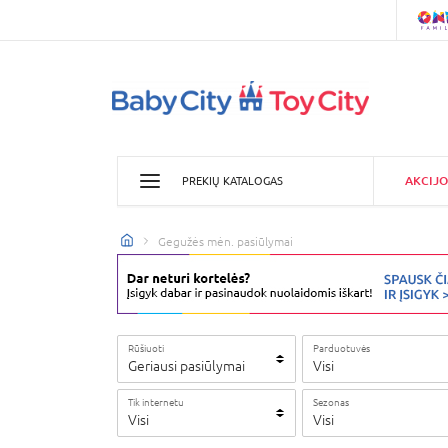
AKCIJO
PREKIŲ KATALOGAS
Gegužės mėn. pasiūlymai
Rūšiuoti
Parduotuvės
Geriausi pasiūlymai
Visi
Tik internetu
Sezonas
Visi
Visi