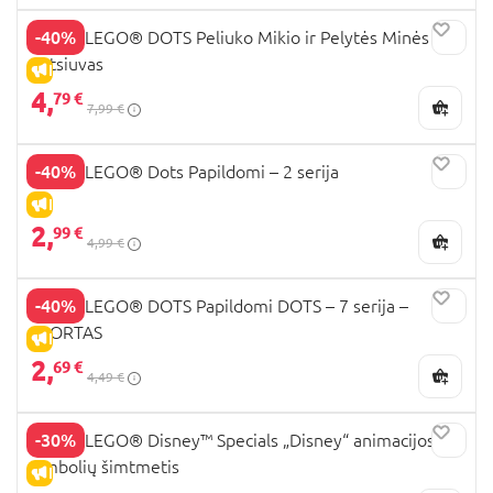
-40%
41963 LEGO® DOTS Peliuko Mikio ir Pelytės Minės
antsiuvas
IŠPARDAVIMAS
4,
79 €
7,99 €
-40%
41916 LEGO® Dots Papildomi – 2 serija
IŠPARDAVIMAS
2,
99 €
4,99 €
-40%
41958 LEGO® DOTS Papildomi DOTS – 7 serija –
SPORTAS
IŠPARDAVIMAS
2,
69 €
4,49 €
-30%
43221 LEGO® Disney™ Specials „Disney“ animacijos
simbolių šimtmetis
IŠPARDAVIMAS