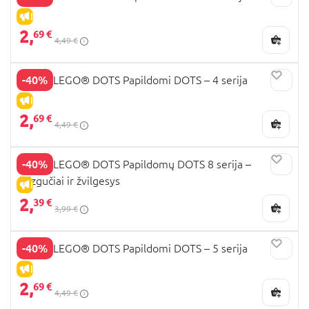
IŠPARDAVIMAS
2,
69 €
4,49 €
-40%
41931 LEGO® DOTS Papildomi DOTS – 4 serija
IŠPARDAVIMAS
2,
69 €
4,49 €
-40%
41803 LEGO® DOTS Papildomų DOTS 8 serija –
blizgučiai ir žvilgesys
IŠPARDAVIMAS
2,
39 €
3,99 €
-40%
41932 LEGO® DOTS Papildomi DOTS – 5 serija
IŠPARDAVIMAS
2,
69 €
4,49 €