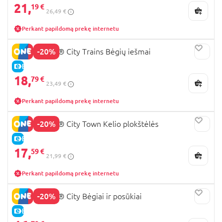
21,
19 €
26,49 €
Perkant papildomą prekę internetu
-20%
60238 LEGO® City Trains Bėgių iešmai
E-KAINA
18,
79 €
23,49 €
Perkant papildomą prekę internetu
-20%
60304 LEGO® City Town Kelio plokštėlės
E-KAINA
17,
59 €
21,99 €
Perkant papildomą prekę internetu
-20%
60205 LEGO® City Bėgiai ir posūkiai
E-KAINA