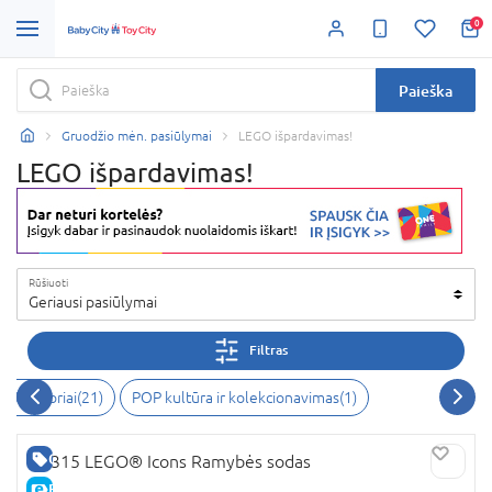
0
Paieška
Gruodžio mėn. pasiūlymai
LEGO išpardavimas!
LEGO išpardavimas!
Rūšiuoti
Geriausi pasiūlymai
Filtras
nstruktoriai
(
21
)
POP kultūra ir kolekcionavimas
(
1
)
GERA KAINA
10315 LEGO® Icons Ramybės sodas
E-KAINA