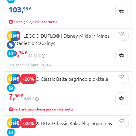
103,
93 €
Kaina galioja tik internetu
10941 LEGO® DUPLO® | Disney Mikio ir Minės
gimtadienio traukinys
GERA KAINA
29,
74 €
E-KAINA
39,99 €
30d. geriausia kaina: 29,74 €
-20%
11026 LEGO® Classic Balta pagrindo plokštelė
E-KAINA
7,
96 €
9,95 €
Perkant papildomą prekę internetu
-20%
10713 LEGO® LEGO Classic Kaladėlių lagaminas
E-KAINA