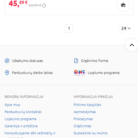
45,
49 €
64,99 €
1
24
Užsakymo statusas
Grąžinimo forma
Parduotuvių darbo laikas
Lojalumo programa
BENDRA INFORMACIJA
INFORMACIJA PIRKĖJUI
Apie mus
Pirkimo taisyklės
Parduotuvių kontaktai
Apmokėjimas
Lojalumo programa
Pristatymas
Garantija ir priežiūra
Grąžinimas
Konsultuojame dėl vežimėlių ir
Susisiekite su mumis