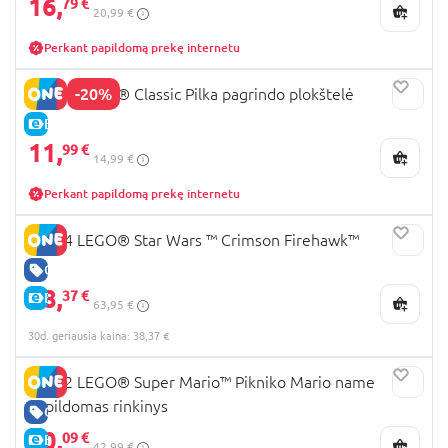
16,
79 €
20,99 €
Perkant papildomą prekę internetu
-20%
11024 LEGO® Classic Pilka pagrindo plokštelė
E-KAINA
11,
99 €
14,99 €
Perkant papildomą prekę internetu
75384 LEGO® Star Wars ™ Crimson Firehawk™
GERA KAINA
38,
37 €
E-KAINA
63,95 €
30d. geriausia kaina: 38,37 €
71422 LEGO® Super Mario™ Pikniko Mario name
papildomas rinkinys
GERA KAINA
30,
09 €
E-KAINA
42,99 €