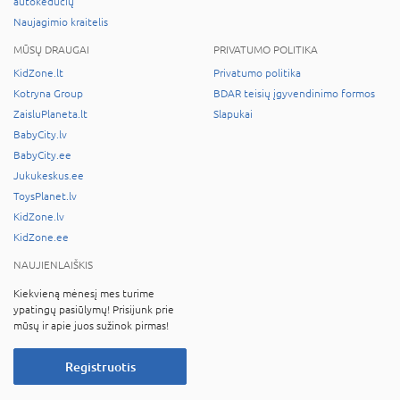
autokėdučių
Naujagimio kraitelis
MŪSŲ DRAUGAI
PRIVATUMO POLITIKA
KidZone.lt
Privatumo politika
Kotryna Group
BDAR teisių įgyvendinimo formos
ZaisluPlaneta.lt
Slapukai
BabyCity.lv
BabyCity.ee
Jukukeskus.ee
ToysPlanet.lv
KidZone.lv
KidZone.ee
NAUJIENLAIŠKIS
Kiekvieną mėnesį mes turime
ypatingų pasiūlymų! Prisijunk prie
mūsų ir apie juos sužinok pirmas!
Registruotis