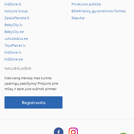
KidZone.lt
Privatumo politika
Kotryna Group
BDAR teisių įgyvendinimo formos
ZaisluPlaneta.lt
Slapukai
BabyCity.lv
BabyCity.ee
Jukukeskus.ee
ToysPlanet.lv
KidZone.lv
KidZone.ee
NAUJIENLAIŠKIS
Kiekvieną mėnesį mes turime
ypatingų pasiūlymų! Prisijunk prie
mūsų ir apie juos sužinok pirmas!
Registruotis