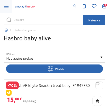
0
Paieška
Hasbro baby alive
Hasbro baby alive
Rūšiuoti
Naujausios prekės
Filtras
-70%
BABY ALIVE lėlytė Snackin treat baby, E1947ES0
IŠPARDAVIMAS
15,
00 €
49,99 €