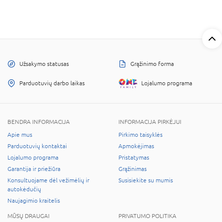
Užsakymo statusas
Grąžinimo forma
Parduotuvių darbo laikas
Lojalumo programa
BENDRA INFORMACIJA
INFORMACIJA PIRKĖJUI
Apie mus
Pirkimo taisyklės
Parduotuvių kontaktai
Apmokėjimas
Lojalumo programa
Pristatymas
Garantija ir priežiūra
Grąžinimas
Konsultuojame dėl vežimėlių ir
Susisiekite su mumis
autokėdučių
Naujagimio kraitelis
MŪSŲ DRAUGAI
PRIVATUMO POLITIKA