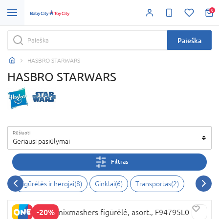
0
Paieška
HASBRO STARWARS
HASBRO STARWARS
Rūšiuoti
Geriausi pasiūlymai
Filtras
Figūrėlės ir herojai(8)
Ginklai(6)
Transportas(2)
-20%
STAR WARS mixmashers figūrėlė, asort., F94795L0