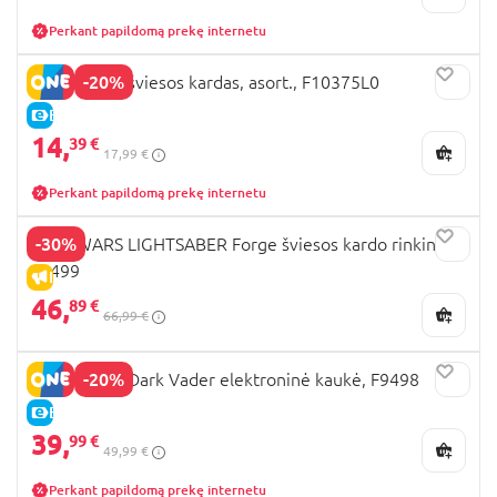
Perkant papildomą prekę internetu
-20%
STAR WARS šviesos kardas, asort., F10375L0
E-KAINA
14,
39 €
17,99 €
Perkant papildomą prekę internetu
-30%
STAR WARS LIGHTSABER Forge šviesos kardo rinkinys,
F9499
IŠPARDAVIMAS
46,
89 €
66,99 €
-20%
STAR WARS Dark Vader elektroninė kaukė, F9498
E-KAINA
39,
99 €
49,99 €
Perkant papildomą prekę internetu