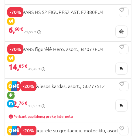
-70%
STAR WARS HS S2 FIGURES2 AST, E2380EU4
IŠPARDAVIMAS
6,
60 €
21,99 €
-70%
STAR WARS figūrėlė Hero, asort., B7077EU4
IŠPARDAVIMAS
14,
85 €
49,49 €
-20%
STAR WARS šviesos kardas, asort., G07775L2
NAUJA PREKĖ
12,
76 €
E-KAINA
15,95 €
Perkant papildomą prekę internetu
-20%
STAR WARS figūrėlė su greitaeigiu motociklu, asort.,