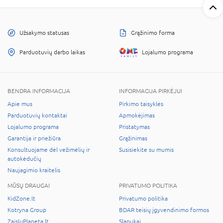
Užsakymo statusas
Grąžinimo forma
Parduotuvių darbo laikas
Lojalumo programa
BENDRA INFORMACIJA
INFORMACIJA PIRKĖJUI
Apie mus
Pirkimo taisyklės
Parduotuvių kontaktai
Apmokėjimas
Lojalumo programa
Pristatymas
Garantija ir priežiūra
Grąžinimas
Konsultuojame dėl vežimėlių ir
Susisiekite su mumis
autokėdučių
Naujagimio kraitelis
MŪSŲ DRAUGAI
PRIVATUMO POLITIKA
KidZone.lt
Privatumo politika
Kotryna Group
BDAR teisių įgyvendinimo formos
ZaisluPlaneta.lt
Slapukai