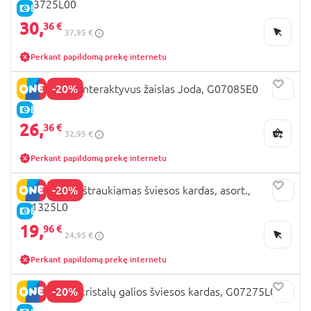
G03725L00
E-KAINA
30,
36 €
37,95 €
Perkant papildomą prekę internetu
-20%
STAR WARS interaktyvus žaislas Joda, G07085E0
E-KAINA
26,
36 €
32,95 €
Perkant papildomą prekę internetu
-20%
STAR WARS ištraukiamas šviesos kardas, asort.,
F11325L0
E-KAINA
19,
96 €
24,95 €
Perkant papildomą prekę internetu
-20%
STAR WARS kristalų galios šviesos kardas, G07275L0