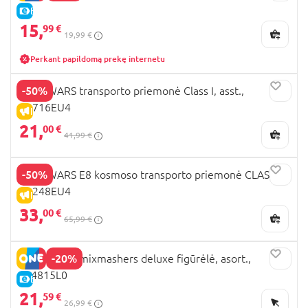
E-KAINA
15,
99 €
19,99 €
Perkant papildomą prekę internetu
-50%
STAR WARS transporto priemonė Class I, asst.,
B3716EU4
IŠPARDAVIMAS
21,
00 €
41,99 €
-50%
STAR WARS E8 kosmoso transporto priemonė CLASS B,
C1248EU4
IŠPARDAVIMAS
33,
00 €
65,99 €
-20%
STAR WARS mixmashers deluxe figūrėlė, asort.,
F94815L0
E-KAINA
21,
59 €
26,99 €