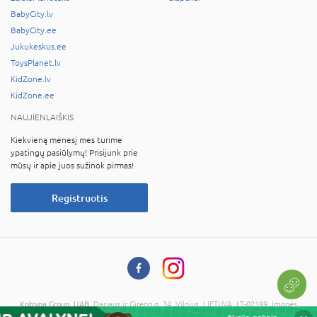
BabyCity.lv
BabyCity.ee
Jukukeskus.ee
ToysPlanet.lv
KidZone.lv
KidZone.ee
NAUJIENLAIŠKIS
Kiekvieną mėnesį mes turime
ypatingų pasiūlymų! Prisijunk prie
mūsų ir apie juos sužinok pirmas!
Registruotis
Kotryna Group, UAB
, Dariaus ir Girėno g. 34, Vilnius, LIETUVA, LT-02189, Įmonės
kodas: 121673734, PVM kodas: LT216737314