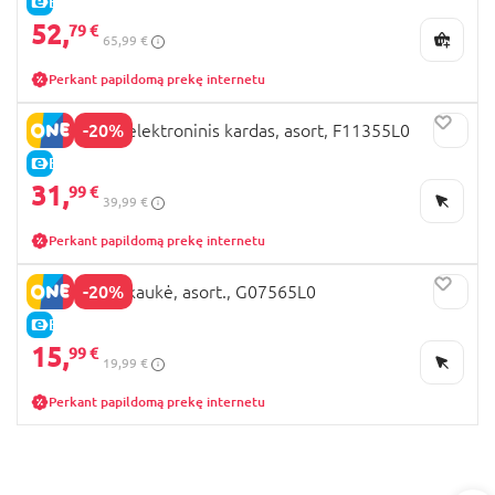
E-KAINA
52,
79 €
65,99 €
Perkant papildomą prekę internetu
-20%
STAR WARS elektroninis kardas, asort, F11355L0
E-KAINA
31,
99 €
39,99 €
Perkant papildomą prekę internetu
-20%
STAR WARS kaukė, asort., G07565L0
E-KAINA
15,
99 €
19,99 €
Perkant papildomą prekę internetu