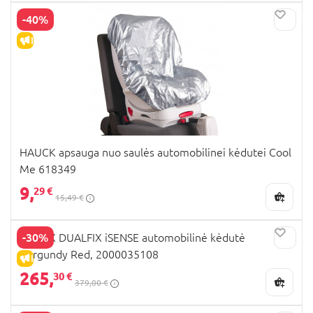
-40%
IŠPARDAVIMAS
HAUCK apsauga nuo saulės automobilinei kėdutei Cool
Me 618349
9,
29 €
15,49 €
-30%
BRITAX DUALFIX iSENSE automobilinė kėdutė
Burgundy Red, 2000035108
IŠPARDAVIMAS
265,
30 €
379,00 €