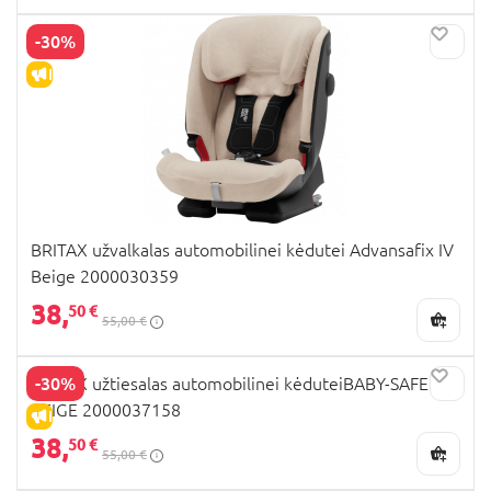
-30%
IŠPARDAVIMAS
BRITAX užvalkalas automobilinei kėdutei Advansafix IV
Beige 2000030359
38,
50 €
55,00 €
-30%
BRITAX užtiesalas automobilinei kėduteiBABY-SAFE 5Z
BEIGE 2000037158
IŠPARDAVIMAS
38,
50 €
55,00 €