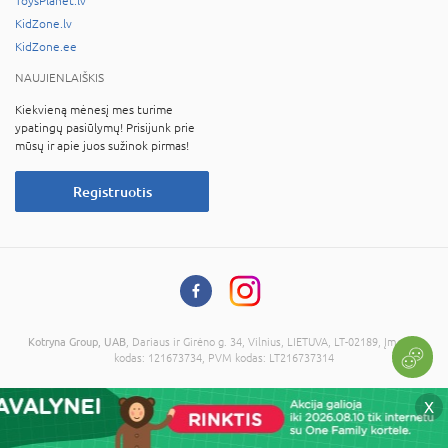
ToysPlanet.lv
KidZone.lv
KidZone.ee
NAUJIENLAIŠKIS
Kiekvieną mėnesį mes turime
ypatingų pasiūlymų! Prisijunk prie
mūsų ir apie juos sužinok pirmas!
Registruotis
Kotryna Group, UAB
, Dariaus ir Girėno g. 34, Vilnius, LIETUVA, LT-02189, Įmonės
kodas: 121673734, PVM kodas: LT216737314
© 2026 Visos teisės saugomos. Kopijuoti informaciją be administracijos sutikimo
X
draudžiama