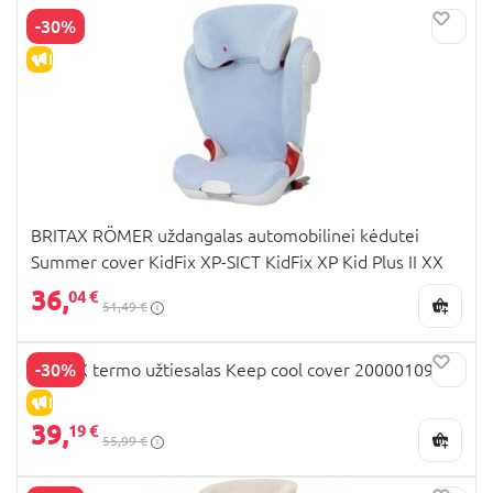
-30%
IŠPARDAVIMAS
BRITAX RÖMER uždangalas automobilinei kėdutei
Summer cover KidFix XP-SICT KidFix XP Kid Plus II XX
Blue
36,
04 €
51,49 €
-30%
BRITAX termo užtiesalas Keep cool cover 2000010930
IŠPARDAVIMAS
39,
19 €
55,99 €