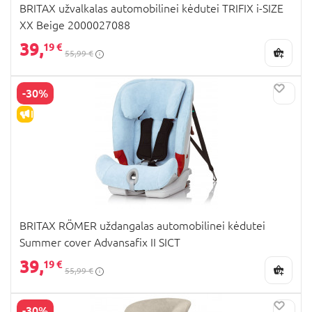
BRITAX užvalkalas automobilinei kėdutei TRIFIX i-SIZE
XX Beige 2000027088
39,
19 €
55,99 €
-30%
IŠPARDAVIMAS
BRITAX RÖMER uždangalas automobilinei kėdutei
Summer cover Advansafix II SICT
39,
19 €
55,99 €
-30%