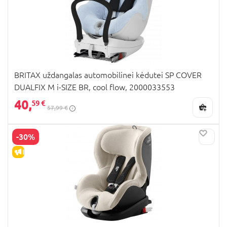
BRITAX uždangalas automobilinei kėdutei SP COVER
DUALFIX M i-SIZE BR, cool flow, 2000033553
40,
59 €
57,99 €
-30%
IŠPARDAVIMAS