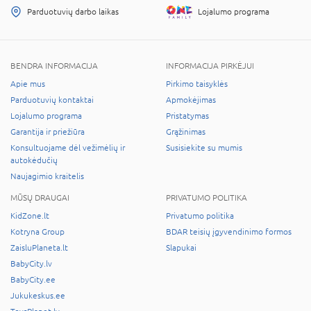
Parduotuvių darbo laikas
Lojalumo programa
BENDRA INFORMACIJA
INFORMACIJA PIRKĖJUI
Apie mus
Pirkimo taisyklės
Parduotuvių kontaktai
Apmokėjimas
Lojalumo programa
Pristatymas
Garantija ir priežiūra
Grąžinimas
Konsultuojame dėl vežimėlių ir
Susisiekite su mumis
autokėdučių
Naujagimio kraitelis
MŪSŲ DRAUGAI
PRIVATUMO POLITIKA
KidZone.lt
Privatumo politika
Kotryna Group
BDAR teisių įgyvendinimo formos
ZaisluPlaneta.lt
Slapukai
BabyCity.lv
BabyCity.ee
Jukukeskus.ee