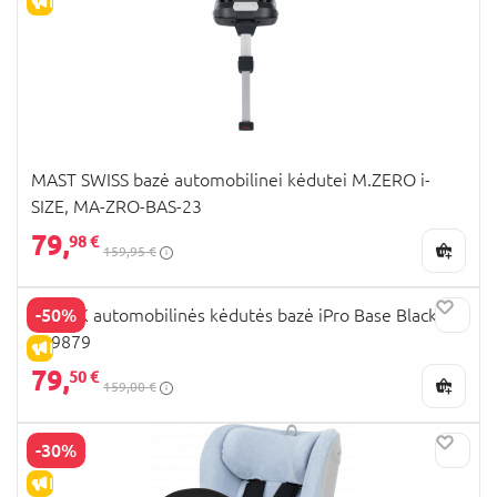
IŠPARDAVIMAS
MAST SWISS bazė automobilinei kėdutei M.ZERO i-
SIZE, MA-ZRO-BAS-23
79,
98 €
159,95 €
-50%
HAUCK automobilinės kėdutės bazė iPro Base Black
339879
IŠPARDAVIMAS
79,
50 €
159,00 €
-30%
IŠPARDAVIMAS