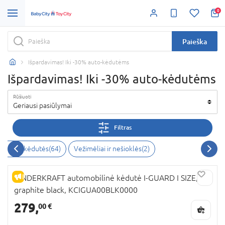
0
Paieška
Išpardavimas! Iki -30% auto-kėdutėms
Išpardavimas! Iki -30% auto-kėdutėms
Rūšiuoti
Geriausi pasiūlymai
Filtras
bilinės kėdutės
(
64
)
Vežimėliai ir nešioklės
(
2
)
IŠPARDAVIMAS
KINDERKRAFT automobilinė kėdutė I-GUARD I SIZE,
graphite black, KCIGUA00BLK0000
279,
00 €