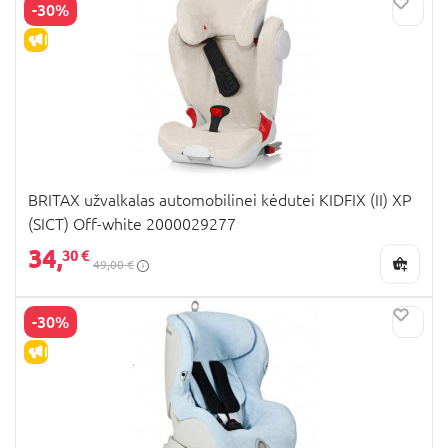
-30%
IŠPARDAVIMAS
BRITAX užvalkalas automobilinei kėdutei KIDFIX (II) XP
(SICT) Off-white 2000029277
34,
30 €
49,00 €
-30%
IŠPARDAVIMAS