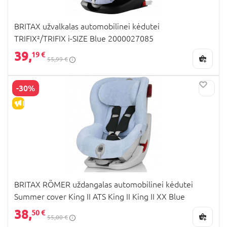
BRITAX užvalkalas automobilinei kėdutei
TRIFIX²/TRIFIX i-SIZE Blue 2000027085
39,
19 €
55,99 €
-30%
IŠPARDAVIMAS
BRITAX RÖMER uždangalas automobilinei kėdutei
Summer cover King II ATS King II King II XX Blue
38,
50 €
55,00 €