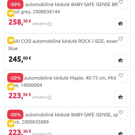
-30%
BRITAX automobilinė kėdutė BABY-SAFE iSENSE BR,
fossil grey, 2000036144
IŠPARDAVIMAS
258,
30 €
369,00 €
IŠPARDAVIMAS
MAXI COSI automobilinė kėdutė ROCK i-SIZE, essential
blue
245,
00 €
-20%
THULE automobilinė kėdutė Maple, 40-75 cm, Mid
Blue, 14000004
IŠPARDAVIMAS
223,
96 €
279,95 €
-30%
BRITAX automobilinė kėdutė BABY-SAFE iSENSE, space
black, 2000035089
IŠPARDAVIMAS
223,
30 €
319,00 €