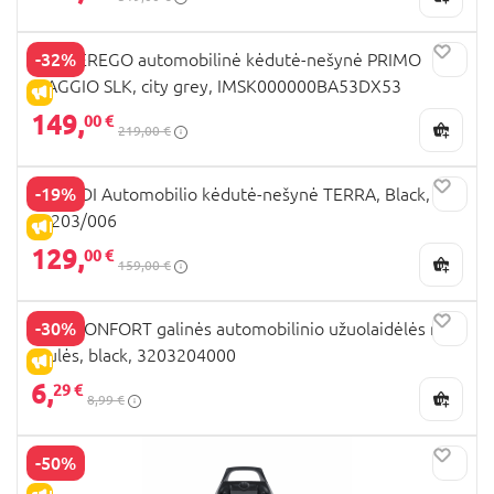
-32%
PEG PEREGO automobilinė kėdutė-nešynė PRIMO
VIAGGIO SLK, city grey, IMSK000000BA53DX53
IŠPARDAVIMAS
149,
00 €
219,00 €
-19%
NOORDI Automobilio kėdutė-nešynė TERRA, Black,
PP203/006
IŠPARDAVIMAS
129,
00 €
159,00 €
-30%
BEBECONFORT galinės automobilinio užuolaidėlės nuo
saulės, black, 3203204000
IŠPARDAVIMAS
6,
29 €
8,99 €
-50%