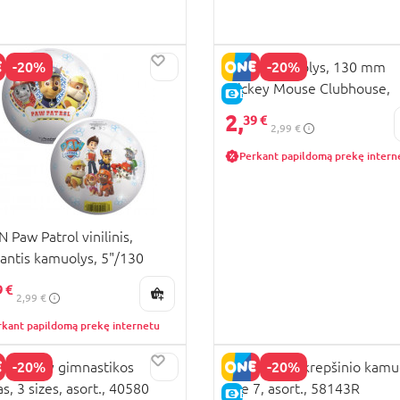
-20%
-20%
JOHN kamuolys, 130 mm
Mickey Mouse Clubhouse,
KAINA
E-KAINA
54290
2,
39 €
2,99 €
Perkant papildomą prekę intern
 Paw Patrol vinilinis,
gantis kamuolys, 5"/130
 54951
9 €
2,99 €
rkant papildomą prekę internetu
-20%
-20%
 Disney gimnastikos
JOHN Dunk krepšinio kamuo
as, 3 sizes, asort., 40580
size 7, asort., 58143R
KAINA
E-KAINA