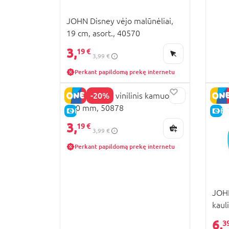
JOHN Disney vėjo malūnėliai,
19 cm, asort., 40570
3,
19 €
3,99 €
Perkant papildomą prekę internetu
-20%
JOHN Barbie vinilinis kamuolys,
230 mm, 50878
E-KAINA
E-
3,
19 €
3,99 €
Perkant papildomą prekę internetu
JOHN
kaul
6,
3