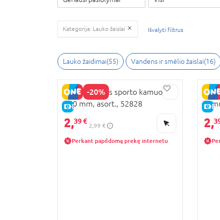
Kategorija: Lauko žaislai
Išvalyti filtrus
Lauko žaidimai(55)
Vandens ir smėlio žaislai(16)
-20%
JOHN švelnūs sporto kamuoliai,
JOHN
100 mm, asort., 52828
kamu
E-KAINA
E-
2,
2,
39 €
3
2,99 €
Perkant papildomą prekę internetu
Pe