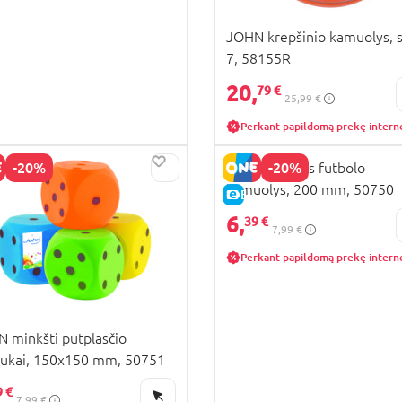
JOHN krepšinio kamuolys, s
7, 58155R
20,
79 €
25,99 €
Perkant papildomą prekę intern
-20%
-20%
JOHN švelnus futbolo
kamuolys, 200 mm, 50750
KAINA
E-KAINA
6,
39 €
7,99 €
Perkant papildomą prekę intern
 minkšti putplasčio
iukai, 150x150 mm, 50751
9 €
7,99 €