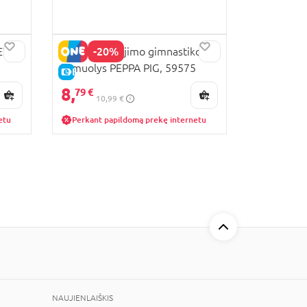
-20%
EY
JONH šokinėjimo gimnastikos
kamuolys PEPPA PIG, 59575
E-KAINA
8,
79 €
10,99 €
etu
Perkant papildomą prekę internetu
NAUJIENLAIŠKIS