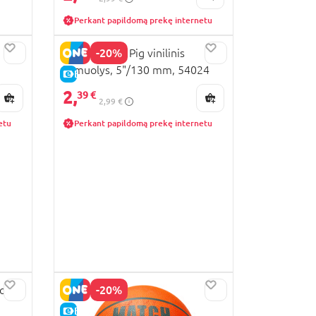
Perkant papildomą prekę internetu
-20%
JOHN Peppa Pig vinilinis
kamuolys, 5"/130 mm, 54024
E-KAINA
2,
39 €
2,99 €
etu
Perkant papildomą prekę internetu
-20%
lys,
E-KAINA