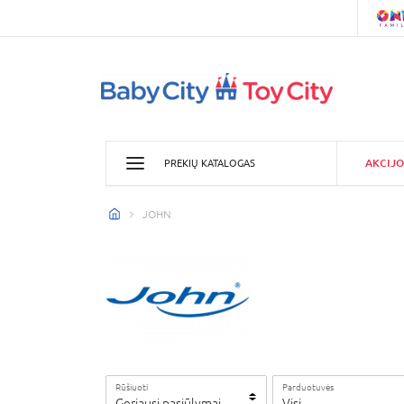
AKCIJO
PREKIŲ KATALOGAS
JOHN
Rūšiuoti
Parduotuvės
Geriausi pasiūlymai
Visi