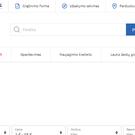
Grąžinimo forma
Užsakymo sekimas
Parduotu
P
S
Išpardavimas
Naujagimio kraitelis
Lauko žaislų gi
Kaina
Amžius
Sezon
1
€ -
48
€
Visi
Visi