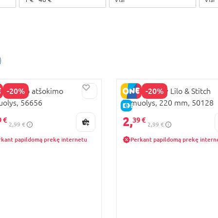
-20%
-20%
 didelio atšokimo
JOHN Disney Lilo & Stitch
olys, 56656
kamuolys, 220 mm, 50128
KAINA
E-KAINA
2,
9 €
39 €
2,99 €
2,99 €
rkant papildomą prekę internetu
Perkant papildomą prekę intern