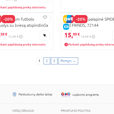
rkant papildomą prekę internetu
-20%
-20%
N premium futbolo
JONH vidaus palapinė SPID
olys su šviesą atspindinčia
and FRINDS, 72144
KAINA
E-KAINA
ta, 220 mm, asort., 52055R
,
15,
39 €
99 €
12,99 €
19,99 €
rkant papildomą prekę internetu
Perkant papildomą prekę intern
1
2
3
Pirmyn
→
Parduotuvių darbo laikas
Lojalumo programa
MŪSŲ DRAUGAI
PRIVATUMO POLITIKA