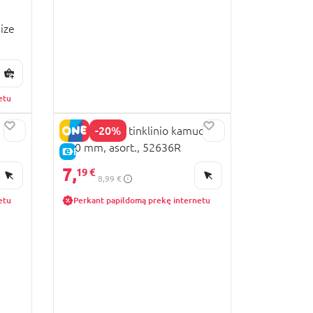
ize
etu
-20%
JOHN TWIST tinklinio kamuolys,
220 mm, asort., 52636R
E-KAINA
7,
19 €
8,99 €
etu
Perkant papildomą prekę internetu