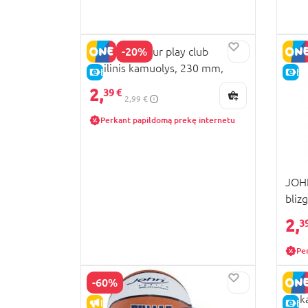
-20%
JOHN dinosaur play club
vinilinis kamuolys, 230 mm,
E-KAINA
E-
50158
2,
39 €
2,99 €
Perkant papildomą prekę internetu
JOHN
bliz
mm,
2,
3
Pe
-60%
JOHN
lank
IŠPARDAVIMAS
E-