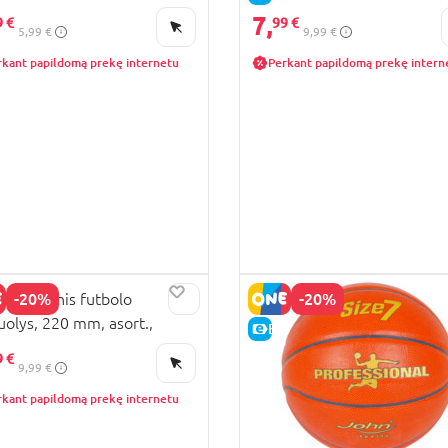
7,
9 €
99 €
5,99 €
9,99 €
rkant papildomą prekę internetu
Perkant papildomą prekę intern
-20%
-20%
 klasikinis futbolo
olys, 220 mm, asort.,
KAINA
E-KAINA
02R
9 €
9,99 €
rkant papildomą prekę internetu