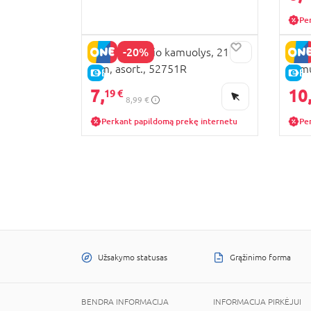
Pe
-20%
JOHN tinklinio kamuolys, 210
JOH
mm, asort., 52751R
kamu
E-KAINA
E-
juos
7,
10
19 €
8,99 €
Perkant papildomą prekę internetu
Pe
Užsakymo statusas
Grąžinimo forma
BENDRA INFORMACIJA
INFORMACIJA PIRKĖJUI