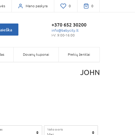
vės
Mano paskyra
0
0
+370 652 30200
aieška
info@babycity.lt
I-V: 9:00-16:00
das
Dovanų kuponai
Prekių ženklai
JOHN
as
Vaiko svoris
Visi