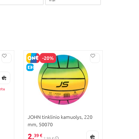
-20%
E-KAINA
etu
JOHN tinklinio kamuolys, 220
mm, 50070
2,
39 €
2,99 €