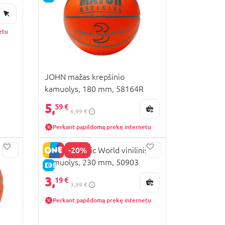
etu
JOHN mažas krepšinio
kamuolys, 180 mm, 58164R
5,
59 €
6,99 €
Perkant papildomą prekę internetu
-20%
JOHN Jurassic World vinilinis
kamuolys, 230 mm, 50903
E-KAINA
3,
19 €
3,99 €
Perkant papildomą prekę internetu