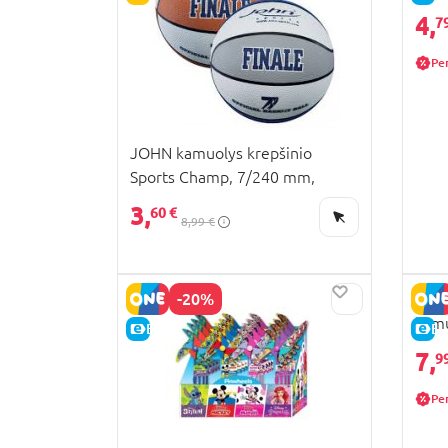
4,
7
Pe
JOHN kamuolys krepšinio
Sports Champ, 7/240 mm,
58101R
3,
60 €
8,99 €
-20%
JOHN
kamu
E-KAINA
E-
520
7,
9
Pe