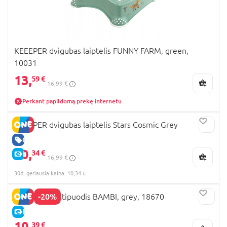
KEEEPER dvigubas laiptelis FUNNY FARM, green,
10031
13,
59 €
16,99 €
Perkant papildomą prekę internetu
KEEEPER dvigubas laiptelis Stars Cosmic Grey
GERA KAINA
10,
34 €
E-KAINA
16,99 €
30d. geriausia kaina: 10,34 €
-20%
KEEEPER naktipuodis BAMBI, grey, 18670
E-KAINA
10,
39 €