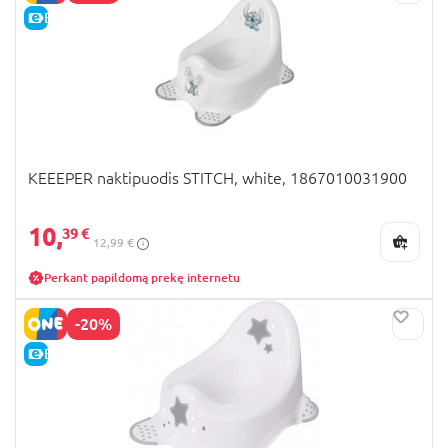
E-KAINA
KEEEPER naktipuodis STITCH, white, 1867010031900
10,
39 €
12,99 €
Perkant papildomą prekę internetu
-20%
E-KAINA