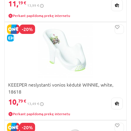
11,
19 €
13,99 €
Perkant papildomą prekę internetu
-20%
E-KAINA
KEEEPER neslystanti vonios kėdutė WINNIE, white,
18618
10,
79 €
13,49 €
Perkant papildomą prekę internetu
-20%