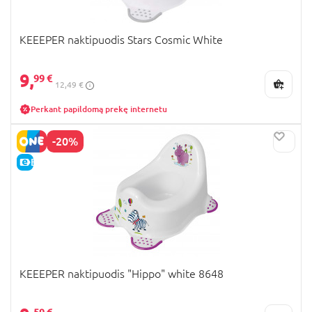
KEEEPER naktipuodis Stars Cosmic White
9,
99 €
12,49 €
Perkant papildomą prekę internetu
-20%
E-KAINA
KEEEPER naktipuodis "Hippo" white 8648