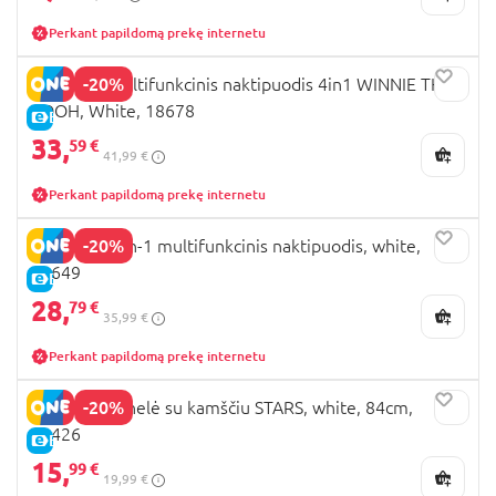
Perkant papildomą prekę internetu
-20%
KEEEPER multifunkcinis naktipuodis 4in1 WINNIE THE
POOH, White, 18678
E-KAINA
33,
59 €
41,99 €
Perkant papildomą prekę internetu
-20%
KEEEPER 4-in-1 multifunkcinis naktipuodis, white,
18649
E-KAINA
28,
79 €
35,99 €
Perkant papildomą prekę internetu
-20%
KEEEPER vonelė su kamščiu STARS, white, 84cm,
18426
E-KAINA
15,
99 €
19,99 €