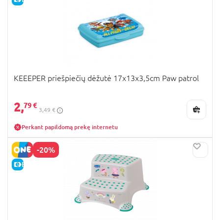
KEEEPER priešpiečių dėžutė 17x13x3,5cm Paw patrol
2,
79 €
3,49 €
Perkant papildomą prekę internetu
-20%
E-KAINA