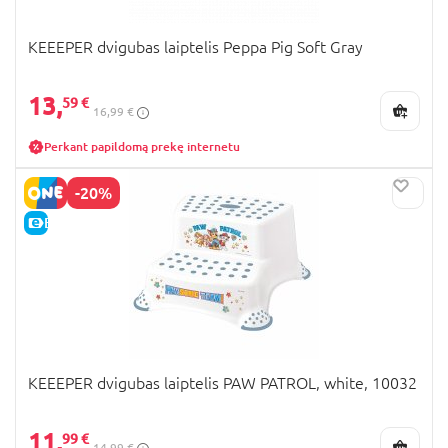
KEEEPER dvigubas laiptelis Peppa Pig Soft Gray
13,
59 €
16,99 €
Perkant papildomą prekę internetu
-20%
E-KAINA
KEEEPER dvigubas laiptelis PAW PATROL, white, 10032
11,
99 €
14,99 €