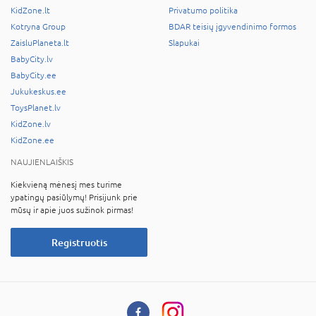
KidZone.lt
Privatumo politika
Kotryna Group
BDAR teisių įgyvendinimo formos
ZaisluPlaneta.lt
Slapukai
BabyCity.lv
BabyCity.ee
Jukukeskus.ee
ToysPlanet.lv
KidZone.lv
KidZone.ee
NAUJIENLAIŠKIS
Kiekvieną mėnesį mes turime
ypatingų pasiūlymų! Prisijunk prie
mūsų ir apie juos sužinok pirmas!
Registruotis