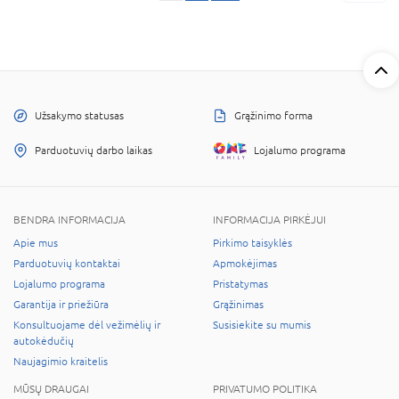
Užsakymo statusas
Grąžinimo forma
Parduotuvių darbo laikas
Lojalumo programa
BENDRA INFORMACIJA
INFORMACIJA PIRKĖJUI
Apie mus
Pirkimo taisyklės
Parduotuvių kontaktai
Apmokėjimas
Lojalumo programa
Pristatymas
Garantija ir priežiūra
Grąžinimas
Konsultuojame dėl vežimėlių ir
Susisiekite su mumis
autokėdučių
Naujagimio kraitelis
MŪSŲ DRAUGAI
PRIVATUMO POLITIKA