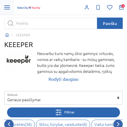
0
Paieška
KEEEPER
KEEEPER
Nesvarbu kuris namų ūkio gaminys: virtuvės,
vonios ar vaikų kambario - su mūsų gaminiais,
buitis yra dar įdomesnė. Keeeper tiekia Jums
gaminius su apgalvotomis detalėmis, ryškių
spalvų ir dailaus dizaino, aukštos kokybės apdaila,
Rodyti daugiau
kurią galite pajusti, taip pat jie tokios kainos, kurią
kiekvienas gali sau leisti. Naudokite juos kaip
Rūšiuoti
norite! Keeeper - kad mes visi smagiau
Geriausi pasiūlymai
gyventume kasdien!
Filtras
higienos prekės
(
36
)
Stiliui, kūrybai, vaizduotei
(
4
)
Vaiko kambarys
(
4
)