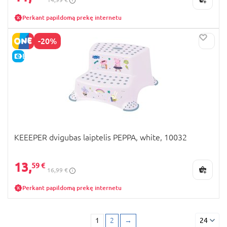
Perkant papildomą prekę internetu
-20%
E-KAINA
KEEEPER dvigubas laiptelis PEPPA, white, 10032
13,
59 €
16,99 €
Perkant papildomą prekę internetu
1
2
→
24