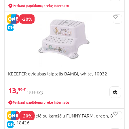
Perkant papildomą prekę internetu
-20%
E-KAINA
KEEEPER dvigubas laiptelis BAMBI, white, 10032
13,
59 €
16,99 €
Perkant papildomą prekę internetu
-20%
KEEEPER vonelė su kamščiu FUNNY FARM, green, 84
cm, 18426
E-KAINA