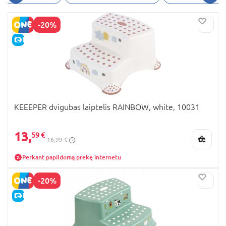
-20%
E-KAINA
KEEEPER dvigubas laiptelis RAINBOW, white, 10031
13,
59 €
16,99 €
Perkant papildomą prekę internetu
-20%
E-KAINA