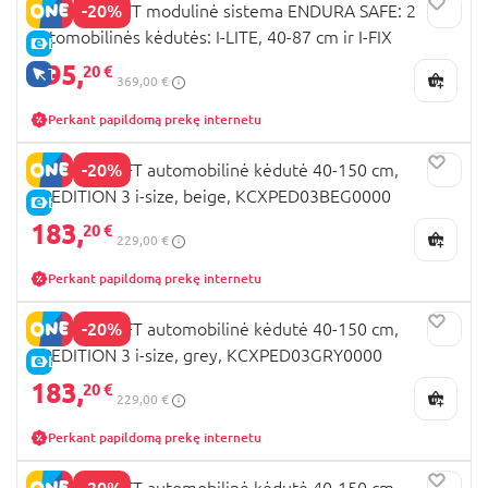
-20%
KINDERKRAFT modulinė sistema ENDURA SAFE: 2
automobilinės kėdutės: I-LITE, 40-87 cm ir I-FIX
E-KAINA
ENDURA SAFE, 61-150 cm, ir pagrindas ENDURA SAFE
295,
20 €
TIK INTERNETU
369,00 €
FX, balck, KCENSA00BLK3000
Perkant papildomą prekę internetu
-20%
KINDENKRAFT automobilinė kėdutė 40-150 cm,
XPEDITION 3 i-size, beige, KCXPED03BEG0000
E-KAINA
183,
20 €
229,00 €
Perkant papildomą prekę internetu
-20%
KINDENKRAFT automobilinė kėdutė 40-150 cm,
XPEDITION 3 i-size, grey, KCXPED03GRY0000
E-KAINA
183,
20 €
229,00 €
Perkant papildomą prekę internetu
-20%
KINDENKRAFT automobilinė kėdutė 40-150 cm,