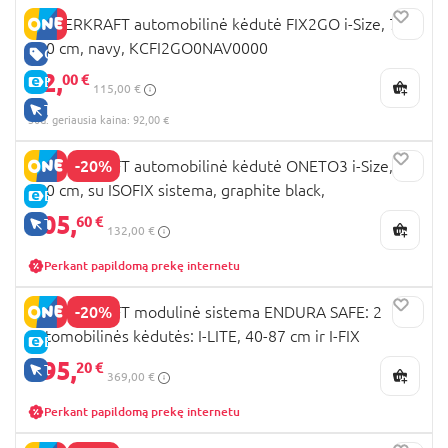
KINDERKRAFT automobilinė kėdutė FIX2GO i-Size, 76-
150 cm, navy, KCFI2GO0NAV0000
GERA KAINA
92,
00 €
E-KAINA
115,00 €
TIK INTERNETU
30d. geriausia kaina: 92,00 €
-20%
KINDERKRAFT automobilinė kėdutė ONETO3 i-Size, 76-
150 cm, su ISOFIX sistema, graphite black,
E-KAINA
KCONE300BLK0000
105,
60 €
TIK INTERNETU
132,00 €
Perkant papildomą prekę internetu
-20%
KINDERKRAFT modulinė sistema ENDURA SAFE: 2
automobilinės kėdutės: I-LITE, 40-87 cm ir I-FIX
E-KAINA
ENDURA SAFE, 61-150 cm, ir pagrindas ENDURA SAFE
295,
20 €
TIK INTERNETU
369,00 €
FX, grey, KCENSA00GRY3000
Perkant papildomą prekę internetu