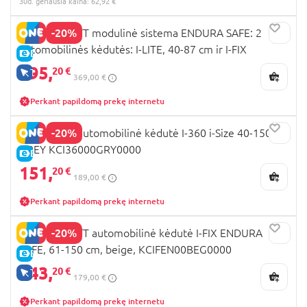
30d. geriausia kaina: 62,92 €
-20%
KINDERKRAFT modulinė sistema ENDURA SAFE: 2
automobilinės kėdutės: I-LITE, 40-87 cm ir I-FIX
E-KAINA
ENDURA SAFE, 61-150 cm, ir pagrindas ENDURA SAFE
295,
20 €
TIK INTERNETU
369,00 €
FX, beige, KCENSA00BEG3000
Perkant papildomą prekę internetu
-20%
Kinderkraft automobilinė kėdutė I-360 i-Size 40-150cm
GREY KCI36000GRY0000
E-KAINA
151,
20 €
189,00 €
Perkant papildomą prekę internetu
-20%
KINDERKRAFT automobilinė kėdutė I-FIX ENDURA
SAFE, 61-150 cm, beige, KCIFEN00BEG0000
E-KAINA
143,
20 €
TIK INTERNETU
179,00 €
Perkant papildomą prekę internetu