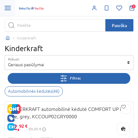
0
Paieška
Kinderkraft
Kinderkraft
Rūšiuoti
Geriausi pasiūlymai
Filtras
Automobilinės kėdutės
(
46
)
KINDERKRAFT automobilinė kėdutė COMFORT UP i-
Size, grey, KCCOUP02GRY0000
GERA KAINA
62,
92 €
E-KAINA
89,00 €