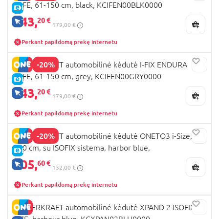
SAFE, 61-150 cm, black, KCIFEN00BLK0000
E-KAINA
143,
20 €
TIK INTERNETU
179,00 €
Perkant papildomą prekę internetu
-20%
KINDERKRAFT automobilinė kėdutė I-FIX ENDURA
SAFE, 61-150 cm, grey, KCIFEN00GRY0000
E-KAINA
143,
20 €
TIK INTERNETU
179,00 €
Perkant papildomą prekę internetu
-20%
KINDERKRAFT automobilinė kėdutė ONETO3 i-Size, 76-
150 cm, su ISOFIX sistema, harbor blue,
E-KAINA
KCONE300BLU0000
105,
60 €
TIK INTERNETU
132,00 €
Perkant papildomą prekę internetu
KINDERKRAFT automobilinė kėdutė XPAND 2 ISOFIX I-
SIZE, harbour blue, KCXPAN02BLU0000