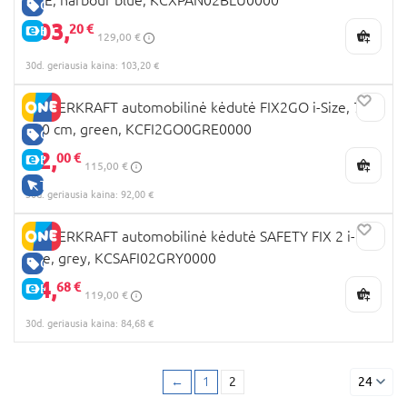
GERA KAINA
103,
20 €
E-KAINA
129,00 €
30d. geriausia kaina: 103,20 €
KINDERKRAFT automobilinė kėdutė FIX2GO i-Size, 76-
150 cm, green, KCFI2GO0GRE0000
GERA KAINA
92,
00 €
E-KAINA
115,00 €
TIK INTERNETU
30d. geriausia kaina: 92,00 €
KINDERKRAFT automobilinė kėdutė SAFETY FIX 2 i-
Size, grey, KCSAFI02GRY0000
GERA KAINA
84,
68 €
E-KAINA
119,00 €
30d. geriausia kaina: 84,68 €
←
1
2
24