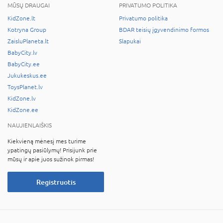
MŪSŲ DRAUGAI
PRIVATUMO POLITIKA
KidZone.lt
Privatumo politika
Kotryna Group
BDAR teisių įgyvendinimo formos
ZaisluPlaneta.lt
Slapukai
BabyCity.lv
BabyCity.ee
Jukukeskus.ee
ToysPlanet.lv
KidZone.lv
KidZone.ee
NAUJIENLAIŠKIS
Kiekvieną mėnesį mes turime
ypatingų pasiūlymų! Prisijunk prie
mūsų ir apie juos sužinok pirmas!
Registruotis