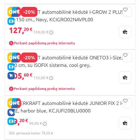
-20%
KINDERKRAFT automobilinė kėdutė I-GROW 2 PLUS,
40-150 cm., Navy, KCIGRO02NAVPL00
E-KAINA
127,
20 €
159,00 €
Perkant papildomą prekę internetu
-20%
KINDERKRAFT automobilinė kėdutė ONETO3 i-Size, 76-
150 cm, su ISOFIX sistema, cool grey,
E-KAINA
KCONE300GRY0000
105,
60 €
TIK INTERNETU
132,00 €
Perkant papildomą prekę internetu
KINDERKRAFT automobilinė kėdutė JUNIOR FIX 2 I-
SIZE, harbor blue, KCJUFI20BLU0000
GERA KAINA
79,
20 €
E-KAINA
99,00 €
30d. geriausia kaina: 79,20 €