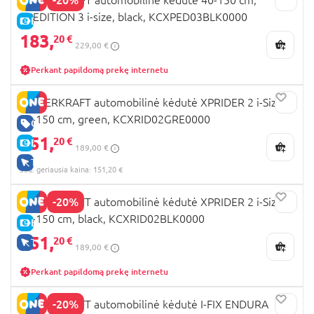
XPEDITION 3 i-size, black, KCXPED03BLK0000
E-KAINA
183,
20 €
229,00 €
Perkant papildomą prekę internetu
KINDERKRAFT automobilinė kėdutė XPRIDER 2 i-Size,
40-150 cm, green, KCXRID02GRE0000
GERA KAINA
151,
20 €
E-KAINA
189,00 €
TIK INTERNETU
30d. geriausia kaina: 151,20 €
-20%
KINDERKRAFT automobilinė kėdutė XPRIDER 2 i-Size,
40-150 cm, black, KCXRID02BLK0000
E-KAINA
151,
20 €
TIK INTERNETU
189,00 €
Perkant papildomą prekę internetu
-20%
KINDERKRAFT automobilinė kėdutė I-FIX ENDURA