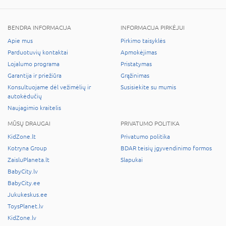
BENDRA INFORMACIJA
INFORMACIJA PIRKĖJUI
Apie mus
Pirkimo taisyklės
Parduotuvių kontaktai
Apmokėjimas
Lojalumo programa
Pristatymas
Garantija ir priežiūra
Grąžinimas
Konsultuojame dėl vežimėlių ir
Susisiekite su mumis
autokėdučių
Naujagimio kraitelis
MŪSŲ DRAUGAI
PRIVATUMO POLITIKA
KidZone.lt
Privatumo politika
Kotryna Group
BDAR teisių įgyvendinimo formos
ZaisluPlaneta.lt
Slapukai
BabyCity.lv
BabyCity.ee
Jukukeskus.ee
ToysPlanet.lv
KidZone.lv