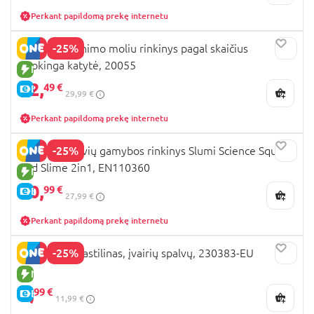
Perkant papildomą prekę internetu
-25%
OKTO spalvinimo moliu rinkinys pagal skaičius
Juokinga katytė, 20055
NAUJA PREKĖ
22,
49 €
E-KAINA
29,99 €
Perkant papildomą prekę internetu
-25%
LISCIANI gleivių gamybos rinkinys Slumi Science Squish
and Slime 2in1, EN110360
NAUJA PREKĖ
20,
99 €
E-KAINA
27,99 €
Perkant papildomą prekę internetu
-25%
PLAY-DOH plastilinas, įvairių spalvų, 230383-EU
NAUJA PREKĖ
8,
99 €
E-KAINA
11,99 €