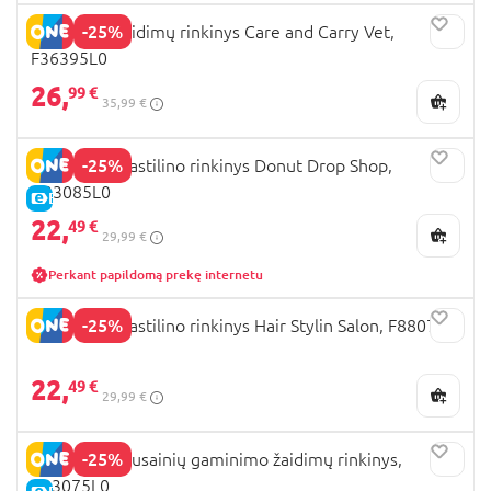
-25%
PLAY DOH žaidimų rinkinys Care and Carry Vet,
F36395L0
26,
99 €
35,99 €
-25%
PLAY DOH plastilino rinkinys Donut Drop Shop,
G23085L0
E-KAINA
22,
49 €
29,99 €
Perkant papildomą prekę internetu
-25%
PLAY DOH plastilino rinkinys Hair Stylin Salon, F8807
22,
49 €
29,99 €
-25%
PLAY-DOH sausainių gaminimo žaidimų rinkinys,
B03075L0