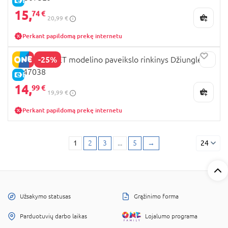
E-KAINA
15,
74 €
20,99 €
Perkant papildomą prekę internetu
-25%
SPLAT PLANET modelino paveikslo rinkinys Džiunglės,
SP47038
E-KAINA
14,
99 €
19,99 €
Perkant papildomą prekę internetu
1
2
3
...
5
→
24
Užsakymo statusas
Grąžinimo forma
Parduotuvių darbo laikas
Lojalumo programa