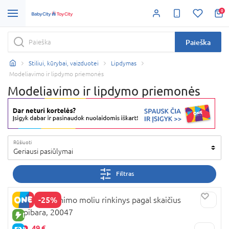
0
Paieška
Stiliui, kūrybai, vaizduotei
Lipdymas
Modeliavimo ir lipdymo priemonės
Modeliavimo ir lipdymo priemonės
Rūšiuoti
Geriausi pasiūlymai
Filtras
-25%
OKTO spalvinimo moliu rinkinys pagal skaičius
Kapibara, 20047
NAUJA PREKĖ
49 €