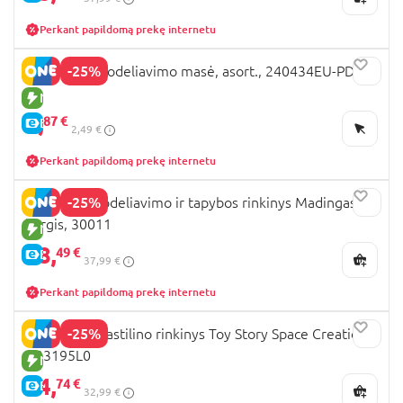
Perkant papildomą prekę internetu
-25%
PLAY-DOH modeliavimo masė, asort., 240434EU-PDQ
NAUJA PREKĖ
1,
87 €
E-KAINA
2,49 €
Perkant papildomą prekę internetu
-25%
OKTO 3D modeliavimo ir tapybos rinkinys Madingas
korgis, 30011
NAUJA PREKĖ
28,
49 €
E-KAINA
37,99 €
Perkant papildomą prekę internetu
-25%
PLAY DOH plastilino rinkinys Toy Story Space Creations,
G23195L0
NAUJA PREKĖ
24,
74 €
E-KAINA
32,99 €