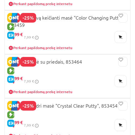
Perkant papildomą prekę internetu
-25%
JADORE spalvą keičianti masė "Color Changing Putty",
853459
NAUJA PREKĖ
5,
99 €
E-KAINA
7,99 €
Perkant papildomą prekę internetu
-25%
JADORE masė su priedais, 853464
NAUJA PREKĖ
5,
99 €
E-KAINA
7,99 €
Perkant papildomą prekę internetu
-25%
JADORE skaidri masė "Crystal Clear Putty", 853454
NAUJA PREKĖ
5,
99 €
E-KAINA
7,99 €