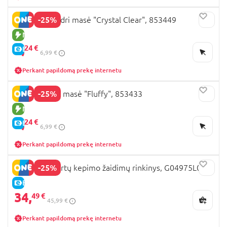
-25%
JADORE skaidri masė "Crystal Clear", 853449
NAUJA PREKĖ
5,
24 €
E-KAINA
6,99 €
Perkant papildomą prekę internetu
-25%
JADORE puri masė "Fluffy", 853433
NAUJA PREKĖ
5,
24 €
E-KAINA
6,99 €
Perkant papildomą prekę internetu
-25%
PLAY-DOH tortų kepimo žaidimų rinkinys, G04975L0
E-KAINA
34,
49 €
45,99 €
Perkant papildomą prekę internetu