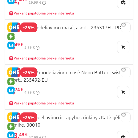
22,
E-KAINA
29,99 €
Perkant papildomą prekę internetu
-25%
PLAY-DOH modeliavimo masė, asort., 235317EU-PDQ
NAUJA PREKĖ
4,
49 €
E-KAINA
5,99 €
Perkant papildomą prekę internetu
-25%
SLIMYGLOOP modeliavimo masė Neon Butter Twist,
asort., 235492-EU
NAUJA PREKĖ
3,
74 €
E-KAINA
4,99 €
Perkant papildomą prekę internetu
-25%
OKTO 3D modeliavimo ir tapybos rinkinys Katė gėlių
vainike, 30010
NAUJA PREKĖ
28,
49 €
E-KAINA
37,99 €