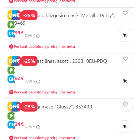
Perkant papildomą prekę internetu
-25%
JADORE metalo blizgesio masė "Metallic Putty",
853469
NAUJA PREKĖ
5,
99 €
E-KAINA
7,99 €
Perkant papildomą prekę internetu
-25%
PLAY-DOH plastilinas, asort., 232310EU-PDQ
NAUJA PREKĖ
5,
62 €
E-KAINA
7,49 €
Perkant papildomą prekę internetu
-25%
JADORE blizgi masė "Glossy", 853439
NAUJA PREKĖ
5,
24 €
E-KAINA
6,99 €
Perkant papildomą prekę internetu