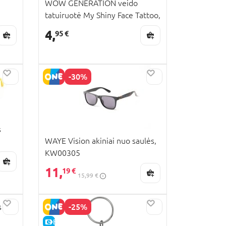
WOW GENERATION veido
tatuiruotė My Shiny Face Tattoo,
WOW00168
4,
95 €
-30%
s
WAYE Vision akiniai nuo saulės,
KW00305
11,
19 €
15,99 €
-25%
s
E-KAINA