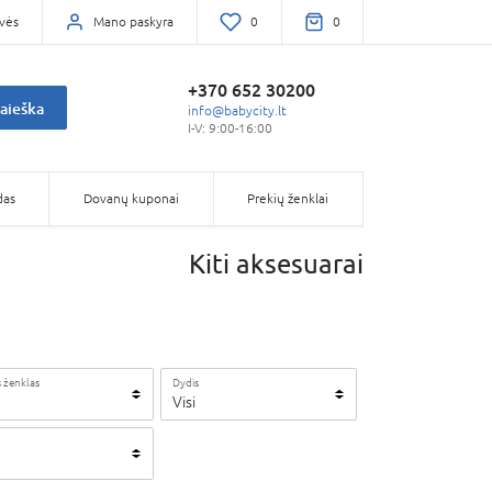
vės
Mano paskyra
0
0
+370 652 30200
aieška
info@babycity.lt
I-V: 9:00-16:00
das
Dovanų kuponai
Prekių ženklai
Kiti aksesuarai
 ženklas
Dydis
Visi