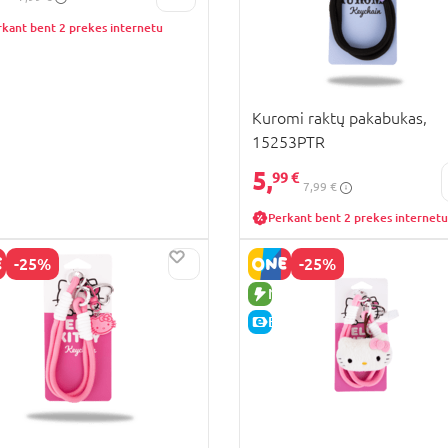
rkant bent 2 prekes internetu
Kuromi raktų pakabukas,
15253PTR
5,
99 €
7,99 €
Perkant bent 2 prekes internetu
-25%
-25%
UJA PREKĖ
NAUJA PREKĖ
KAINA
E-KAINA