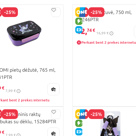
-25%
-25%
KUROMI gertuvė, 750 ml,
15246PTR
UJA PREKĖ
NAUJA PREKĖ
12,
KAINA
E-KAINA
74 €
16,99 €
Perkant bent 2 prekes internetu
MI pietų dėžutė, 765 ml,
41PTR
9 €
7,99 €
rkant bent 2 prekes internetu
-25%
-25%
mi silikoninis raktų
bukas su dėklu, 15284PTR
UJA PREKĖ
NAUJA PREKĖ
KAINA
E-KAINA
9 €
7,99 €