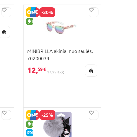
-30%
NAUJA PREKĖ
MINIBRILLA akiniai nuo saulės,
70200034
12,
59 €
17,99 €
-25%
NAUJA PREKĖ
E-KAINA