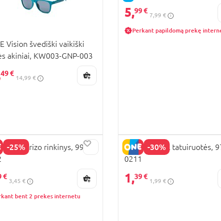
5,
99 €
7,99 €
Perkant papildomą prekę intern
 Vision švediški vaikiški
ės akiniai, KW003-GNP-003
,
49 €
14,99 €
-25%
-30%
IE siurprizo rinkinys, 99-
PAW PATROL tatuiruotės, 9
2
0211
KAINA
1,
9 €
39 €
3,45 €
1,99 €
rkant bent 2 prekes internetu