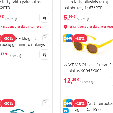
o Kitty raktų pakabukas,
Hello Kitty pliušinis raktų
52PTR
pakabukas, 14676PTR
5,
9 €
99 €
7,99 €
7,99 €
rkant bent 2 prekes internetu
Perkant bent 2 prekes internetu
-30%
-30%
IANI BARBIE blizgančių
iruočių gaminimo rinkinys
litter Tattoo, 100958
,
29 €
18,99 €
WAYE VISION vaikiški saulė
akiniai, WK0045X002
12,
59 €
17,99 €
-30%
-25%
DJECO Body Art tatuiruotė
Vienaragiai, DJ09575
E-KAINA