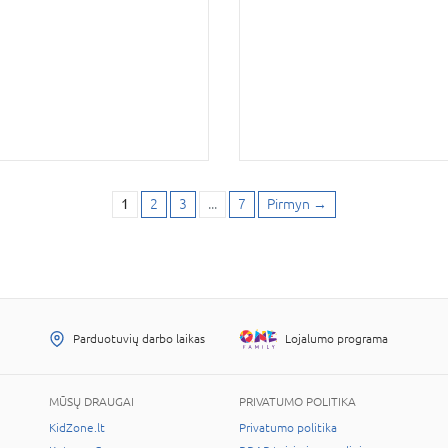
1
2
3
...
7
Pirmyn
→
Parduotuvių darbo laikas
Lojalumo programa
MŪSŲ DRAUGAI
PRIVATUMO POLITIKA
KidZone.lt
Privatumo politika