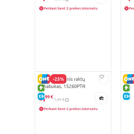
Perkant bent 2 prekes internetu
Pe
-25%
Kuromi pliušinis raktų
pakabukas, 15260PTR
NAUJA PREKĖ
NA
5,
E-KAINA
E-
99 €
7,99 €
Perkant bent 2 prekes internetu