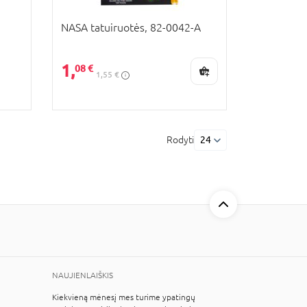
NASA tatuiruotės, 82-0042-A
1,
08 €
1,55 €
Rodyti
24
NAUJIENLAIŠKIS
Kiekvieną mėnesį mes turime ypatingų