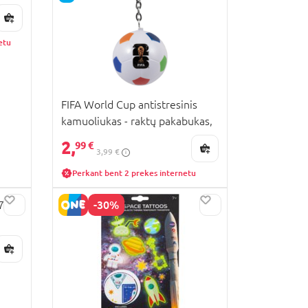
etu
FIFA World Cup antistresinis
kamuoliukas - raktų pakabukas,
baltas, FI11268
2,
99 €
3,99 €
Perkant bent 2 prekes internetu
-30%
7-