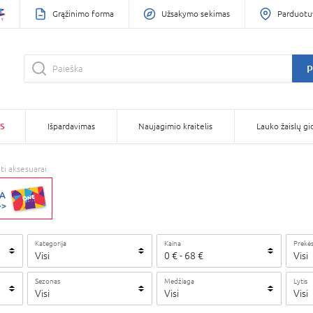
Grąžinimo forma
Užsakymo sekimas
Parduotu
P
S
Išpardavimas
Naujagimio kraitelis
Lauko žaislų gi
iti aksesuarai
Kategorija
Kaina
Prekės
Visi
0
€
-
68
€
Visi
Sezonas
Medžiaga
Lytis
Visi
Visi
Visi