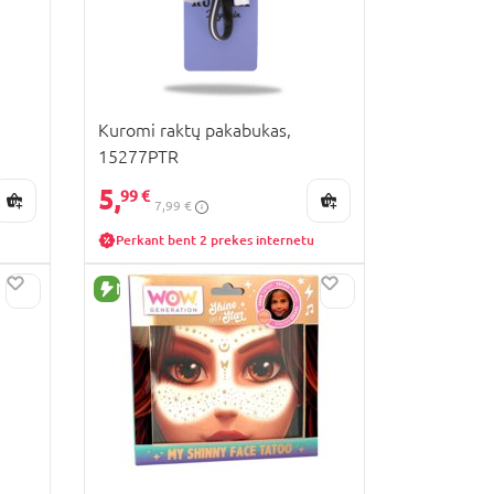
Kuromi raktų pakabukas,
15277PTR
5,
99 €
7,99 €
Perkant bent 2 prekes internetu
NAUJA PREKĖ