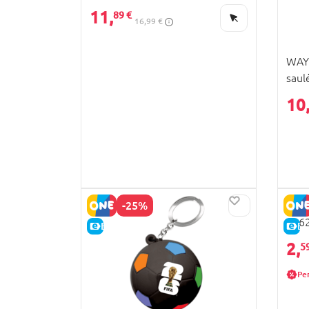
11,
89 €
16,99 €
WAYE
saul
10
-25%
BARB
016
E-KAINA
E-
2,
5
Pe