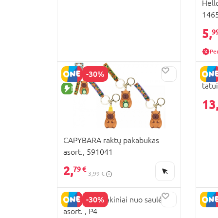
Hell
146
5,
9
Pe
-30%
LISC
tatu
NAUJA PREKĖ
My G
13
CAPYBARA raktų pakabukas
asort., 591041
2,
79 €
3,99 €
-30%
MINIBRILLA akiniai nuo saulės,
asort. , P4