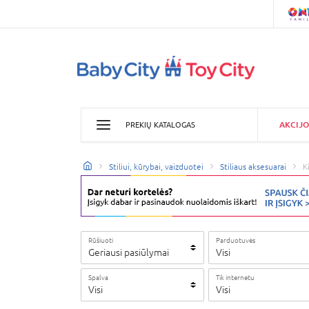
AKCIJO
PREKIŲ KATALOGAS
Stiliui, kūrybai, vaizduotei
Stiliaus aksesuarai
K
Rūšiuoti
Parduotuvės
Geriausi pasiūlymai
Visi
Spalva
Tik internetu
Visi
Visi