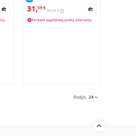
ack,
31,
59 €
39,49 €
etu
Perkant papildomą prekę internetu
Rodyti
24