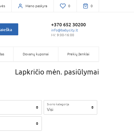
vės
Mano paskyra
0
0
+370 652 30200
aieška
info@babycity.lt
I-V: 9:00-16:00
das
Dovanų kuponai
Prekių ženklai
Lapkričio mėn. pasiūlymai
Svorio kategorija
Visi