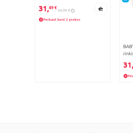
TOYS, 68/084
31,
49 €
44,99 €
Perkant bent 2 prekes
BABY
rink
130
31
Pe