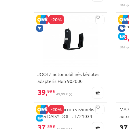
30d. g
-20%
HOT 
Dino
TIK INTERNETU
GE
38
E-
30d. g
JOOLZ automobilinės kėdutės
adapteris Hub 902000
39,
99 €
49,99 €
-20%
509 Crew Unicorn vežimėlis
MAIS
lėlei DAISY DOLL, T721034
auto
E-KAINA
Mill
37,
37
59 €