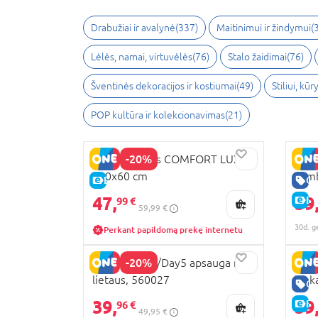
Drabužiai ir avalynė
(
337
)
Maitinimui ir žindymui
(
Lėlės, namai, virtuvėlės
(
76
)
Stalo žaidimai
(
76
)
Šventinės dekoracijos ir kostiumai
(
49
)
Stiliui, kū
POP kultūra ir kolekcionavimas
(
21
)
-20%
MILLI čiužinys COMFORT LUX,
RAST
120x60 cm
Lamb
E-KAINA
GE
575
47,
39
E-
99 €
59,99 €
30d. g
Perkant papildomą prekę internetu
-20%
JOOLZ Geo3/Day5 apsauga nuo
VULL
lietaus, 560027
lank
GE
39,
39
E-
96 €
49,95 €