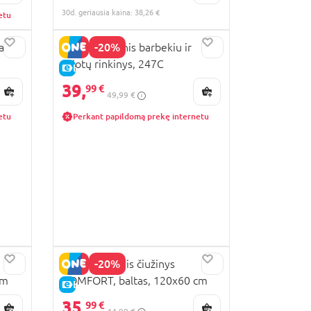
30d. geriausia kaina: 38,26 €
etu
-20%
as
BLUEY Medinis barbekiu ir
salotų rinkinys, 247C
E-KAINA
39,
99 €
49,99 €
etu
Perkant papildomą prekę internetu
-20%
MILLI turistinis čiužinys
cm
COMFORT, baltas, 120x60 cm
E-KAINA
35,
99 €