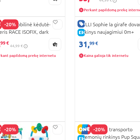
44,99 €
Perkant papildomą prekę intern
GERA KAINA
-20%
I automobilinė kėdutė-
VULLI Sophie la girafe dov
eris RACE ISOFIX, dark
rinkinys naujagimiui 0m+
E-KAINA
KAINA
+blue, CC15-R129
010325
,
31,
99 €
99 €
44,99 €
rkant papildomą prekę internetu
Kaina galioja tik internetu
-20%
-20%
PAW PATROL transporto
priemonių rinkinys Pup Squ
KAINA
E-KAINA