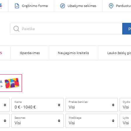
Grąžinimo forma
Užsakymo sekimas
Parduotu
P
S
Išpardavimas
Naujagimio kraitelis
Lauko žaislų gi
Kaina
Prekės ženklas
Dydis
0
€
-
1040
€
Visi
Visi
Sezonas
Medžiaga
Lytis
Visi
Visi
Visi