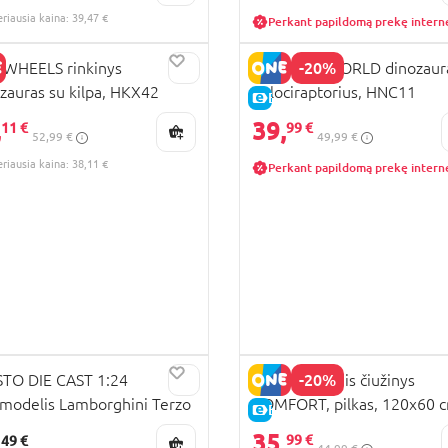
eriausia kaina: 39,47 €
Perkant papildomą prekę intern
-20%
WHEELS rinkinys
JURASSIC WORLD dinozaur
zauras su kilpa, HKX42
Velociraptorius, HNC11
RA KAINA
E-KAINA
,
39,
KAINA
11 €
99 €
52,99 €
49,99 €
eriausia kaina: 38,11 €
Perkant papildomą prekę intern
-20%
TO DIE CAST 1:24
MILLI turistinis čiužinys
modelis Lamborghini Terzo
COMFORT, pilkas, 120x60 
E-KAINA
ennio, 39287
35,
,
99 €
49 €