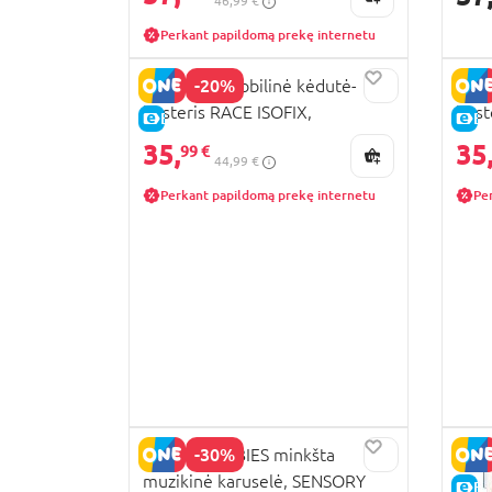
46,99 €
Perkant papildomą prekę internetu
-20%
MILLI automobilinė kėdutė-
MILL
busteris RACE ISOFIX,
bust
E-KAINA
E-
black+grey CC15-R129
grey
35,
35
99 €
44,99 €
Perkant papildomą prekę internetu
Pe
-30%
CANPOL BABIES minkšta
muzikinė karuselė, SENSORY
E-