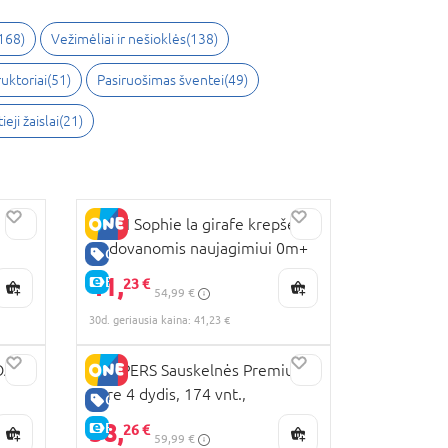
168
)
Vežimėliai ir nešioklės
(
138
)
uktoriai
(
51
)
Pasiruošimas šventei
(
49
)
eji žaislai
(
21
)
VULLI Sophie la girafe krepšelis
su dovanomis naujagimiui 0m+
GERA KAINA
516359
41,
E-KAINA
23 €
54,99 €
30d. geriausia kaina: 41,23 €
OAM,
PAMPERS Sauskelnės Premium
Care 4 dydis, 174 vnt.,
GERA KAINA
81784131
38,
E-KAINA
26 €
59,99 €