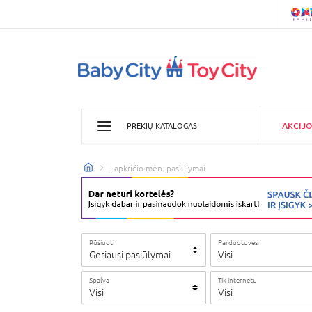
AKCIJO
PREKIŲ KATALOGAS
Lapkričio mėn. pasiūlymai
Rūšiuoti
Parduotuvės
Geriausi pasiūlymai
Visi
Spalva
Tik internetu
Visi
Visi