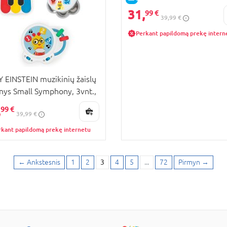
Racer Rescue Wheels Giftp
31,
99 €
39,99 €
6071032
Perkant papildomą prekę intern
 EINSTEIN muzikinių žaislų
inys Small Symphony, 3vnt.,
75
,
99 €
39,99 €
rkant papildomą prekę internetu
←
Ankstesnis
1
2
3
4
5
...
72
Pirmyn
→