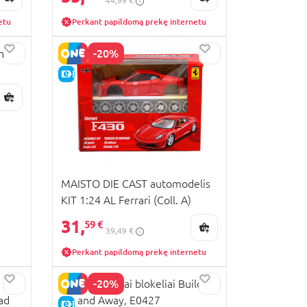
44,99 €
etu
Perkant papildomą prekę internetu
-20%
anų
E-KAINA
MAISTO DIE CAST automodelis
KIT 1:24 AL Ferrari (Coll. A)
39018
31,
59 €
39,49 €
Perkant papildomą prekę internetu
-20%
HAPE mediniai blokeliai Build
ad
Up and Away, E0427
E-KAINA