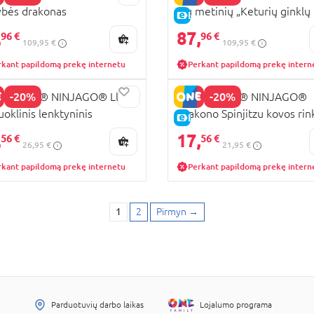
bės drakonas
ųjų metinių „Keturių ginklų
KAINA
E-KAINA
kalvis“
,
87,
96 €
96 €
109,95 €
109,95 €
rkant papildomą prekę internetu
Perkant papildomą prekę intern
-20%
-20%
28 LEGO® NINJAGO® Lloyd
71826 LEGO® NINJAGO®
uoklinis lenktyninis
Drakono Spinjitzu kovos rin
KAINA
E-KAINA
mobilis
,
17,
56 €
56 €
26,95 €
21,95 €
rkant papildomą prekę internetu
Perkant papildomą prekę intern
1
2
Pirmyn
→
Parduotuvių darbo laikas
Lojalumo programa