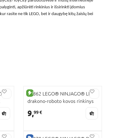
 BabyCity/ToyCity parduotuvėse ir mūsų internetinėje
alyginti, apžiūrėti rinkinius ir išsirinkti įdomius
 rasite ne tik LEGO, bet ir daugybę kitų žaislų bei
NAUJA PREKĖ
lvar
71862 LEGO® NINJAGO® Lloyd
k
drakono-roboto kovos rinkinys
9,
99 €
GERA KAINA