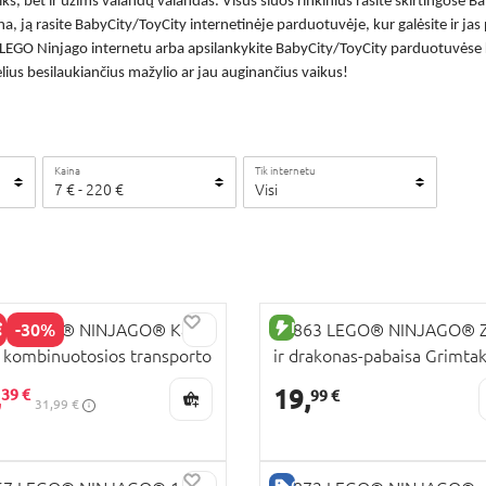
eiks, bet ir užims valandų valandas. Visus šiuos rinkinius rasite skirtingose
na
, ją rasite BabyCity/ToyCity internetinėje parduotuvėje, kur galėsite ir jas p
LEGO Ninjago internetu
arba apsilankykite BabyCity/ToyCity parduotuvėse kur
lius besilaukiančius mažylio ar jau auginančius vaikus!
Kaina
Tik internetu
7
€
-
220
€
Visi
NAUJA PREKĖ
-30%
64 LEGO® NINJAGO® Kai ir
71863 LEGO® NINJAGO® Zi
 kombinuotosios transporto
ir drakonas-pabaisa Grimta
UJA PREKĖ
emonės
,
19,
39 €
99 €
31,99 €
RA KAINA
GERA KAINA