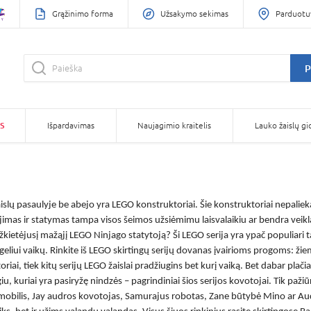
Grąžinimo forma
Užsakymo sekimas
Parduotu
P
S
Išpardavimas
Naujagimio kraitelis
Lauko žaislų gi
aislų pasaulyje be abejo yra LEGO konstruktoriai. Šie konstruktoriai nepalieka
jimas ir statymas tampa visos šeimos užsiėmimu laisvalaikiu ar bendra veikla
žkietėjusį mažąjį
LEGO Ninjago
statytoją? Ši LEGO serija yra ypač populiari 
geliui vaikų. Rinkite iš LEGO skirtingų serijų dovanas įvairioms progoms: 
oriai
, tiek kitų serijų LEGO žaislai pradžiugins bet kurį vaiką. Bet dabar plač
iu, kuriai yra pasiryžę nindzės – pagrindiniai šios serijos kovotojai. Tik paži
bilis, Jay audros kovotojas, Samurajus robotas, Zane būtybė Mino ar Audro