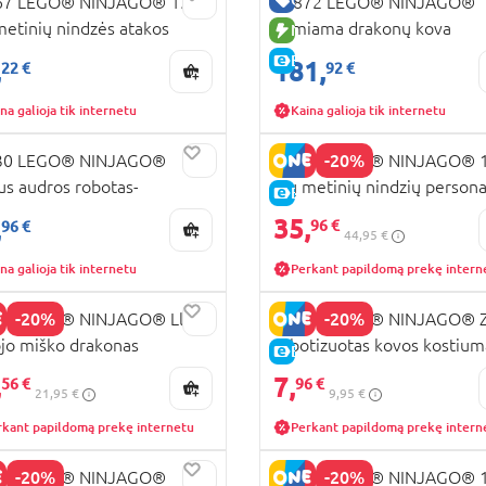
67 LEGO® NINJAGO® 15-
71872 LEGO® NINJAGO®
metinių nindzės atakos
Lemiama drakonų kova
UJA PREKĖ
NAUJA PREKĖ
mobilis „X-1“
KAINA
E-KAINA
,
181,
22 €
92 €
na galioja tik internetu
Kaina galioja tik internetu
RA KAINA
-20%
30 LEGO® NINJAGO®
71866 LEGO® NINJAGO® 1
us audros robotas-
ųjų metinių nindzių person
KAINA
E-KAINA
ciklas
ekspozicija
35,
,
96 €
96 €
44,95 €
na galioja tik internetu
Perkant papildomą prekę intern
-20%
-20%
29 LEGO® NINJAGO® Lloyd
71827 LEGO® NINJAGO® 
ojo miško drakonas
robotizuotas kovos kostium
KAINA
E-KAINA
,
7,
56 €
96 €
21,95 €
9,95 €
rkant papildomą prekę internetu
Perkant papildomą prekę intern
-20%
-20%
59 LEGO® NINJAGO®
71858 LEGO® NINJAGO® 1