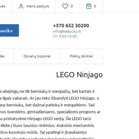
vės
Mano paskyra
0
0
+370 652 30200
aieška
info@babycity.lt
I-V: 9:00-16:00
das
Dovanų kuponai
Prekių ženklai
LEGO Ninjago
 abejingų ne tik berniukų ir mergaičių, bet kartais ir
 ilgais vakarais. Ar jau teko išbandyti
LEGO Ninjago
, o
tarp berniukų, bet dažnai patinka ir mergaitėms. Tad
žiemos šventėms, gimtadieniams, specialioms progoms ar
iau pristatysime
Ninjago LEGO
seriją. Šie LEGO tarsi
ūrėkite į šiuos šaunius rinkinius: Auksinis mechaninis
s kovotojo mūšis. Tai ypatingi ir įtraukiantys