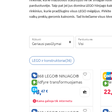
rinkiniai, kurie mažuosius statytojus ne tik smagiai nut
parduotuvėje. Taip pat jei jus domina
LEGO Ninjago kai
rinkinius, kurie pradžiugins visus LEGO mėgėjus. Pirkite
vaikų prekių geromis kainomis. Tad kviečiame visus tėve
Rūšiuoti
Parduotuvės
Geriausi pasiūlymai
Visi
LEGO ir konstruktoriai
(
36
)
GERA KAINA
71868 LEGO® NINJAGO®
718
Wyldfyre transformuojamas
Cole
NAUJA PREKĖ
NA
drakonas-robotas
pri
E-KAINA
22
78,
47 €
Kaina galioja tik internetu
GERA KAINA
GE