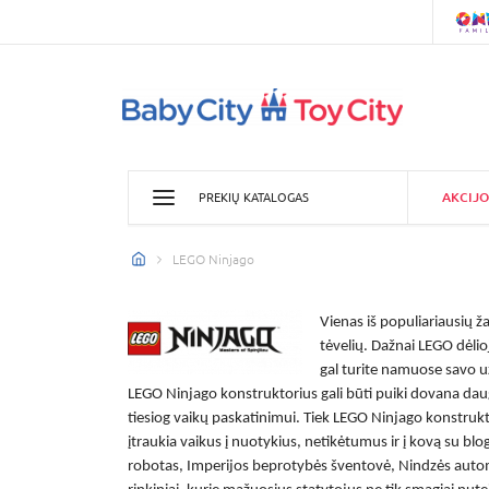
AKCIJO
PREKIŲ KATALOGAS
LEGO Ninjago
Vienas iš populiariausių ž
tėvelių. Dažnai LEGO dėlio
gal turite namuose savo u
LEGO Ninjago konstruktorius
gali būti puiki dovana dau
tiesiog vaikų paskatinimui. Tiek
LEGO Ninjago konstrukt
įtraukia vaikus į nuotykius, netikėtumus ir į kovą su blog
robotas, Imperijos beprotybės šventovė, Nindzės automo