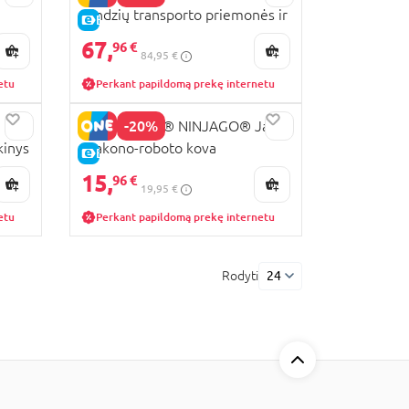
Nindzių transporto priemonės ir
E-KAINA
namelio medyje gynyba
67,
96 €
84,95 €
etu
Perkant papildomą prekę internetu
-20%
71853 LEGO® NINJAGO® Jay
kinys
drakono-roboto kova
E-KAINA
15,
96 €
19,95 €
etu
Perkant papildomą prekę internetu
Rodyti
24