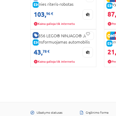
Ugnies riteris-robotas
Gyvy
E-KAINA
E-
87
103,
96 €
Kaina galioja tik internetu
Pe
GERA KAINA
71856 LEGO® NINJAGO® Jay
718
transformuojamas automobilis
spyr
E-KAINA
E-
auto
21
43,
78 €
Kaina galioja tik internetu
Pe
Užsakymo statusas
Grąžinimo forma