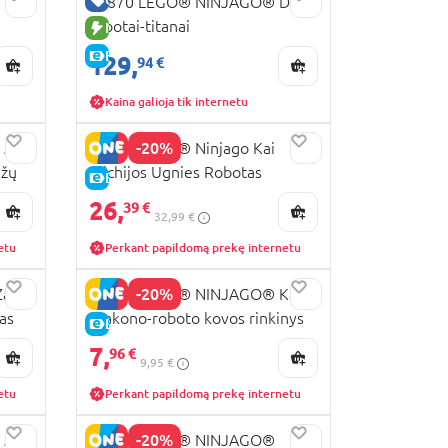
71870 LEGO® NINJAGO® Du
robotai-titanai
NAUJA PREKĖ
E-KAINA
129,
94 €
Kaina galioja tik internetu
-20%
5-
71808 LEGO® Ninjago Kai
ažų
Stichijos Ugnies Robotas
E-KAINA
26,
39 €
32,99 €
etu
Perkant papildomą prekę internetu
-20%
Zane
71851 LEGO® NINJAGO® Kai
as
drakono-roboto kovos rinkinys
E-KAINA
7,
96 €
9,95 €
etu
Perkant papildomą prekę internetu
-20%
5-
71857 LEGO® NINJAGO®