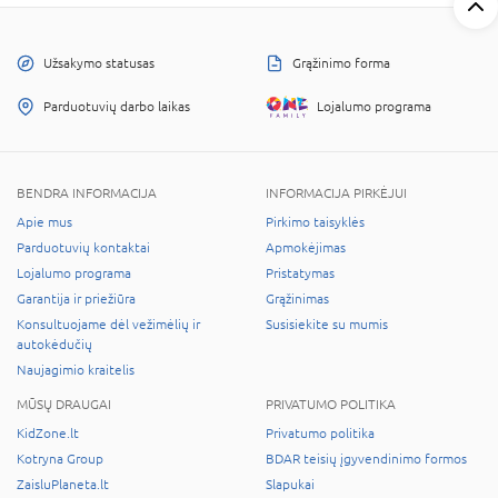
Užsakymo statusas
Grąžinimo forma
Parduotuvių darbo laikas
Lojalumo programa
BENDRA INFORMACIJA
INFORMACIJA PIRKĖJUI
Apie mus
Pirkimo taisyklės
Parduotuvių kontaktai
Apmokėjimas
Lojalumo programa
Pristatymas
Garantija ir priežiūra
Grąžinimas
Konsultuojame dėl vežimėlių ir
Susisiekite su mumis
autokėdučių
Naujagimio kraitelis
MŪSŲ DRAUGAI
PRIVATUMO POLITIKA
KidZone.lt
Privatumo politika
Kotryna Group
BDAR teisių įgyvendinimo formos
ZaisluPlaneta.lt
Slapukai