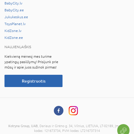
BabyCity.lv
BabyCity.ee
Jukukeskus.ee
ToysPlanet.lv
KidZone.lv
KidZone.ee
NAUJIENLAIŠKIS
Kiekvieną mėnesį mes turime
ypatingų pasiūlymų! Prisijunk prie
mūsų ir apie juos sužinok pirmas!
Registruotis
Kotryna Group, UAB
, Dariaus ir Girėno g. 34, Vilnius, LIETUVA, LT-02189, Įmonės
kodas: 121673734, PVM kodas: LT216737314