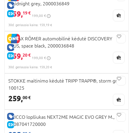
, midnight grey, 2000036849
GERA KAINA
159,
19 €
E-KAINA
199,00 €
30d. geriausia kaina: 159,19 €
BRITAX RÖMER automobilinė kėdutė DISCOVERY
PLUS, space black, 2000036848
GERA KAINA
159,
20 €
E-KAINA
199,00 €
30d. geriausia kaina: 159,20 €
STOKKE maitinimo kėdutė TRIPP TRAPP®, storm grey,
100125
259,
00 €
GERA KAINA
CHICCO lopšiukas NEXT2ME MAGIC EVO GREY M.,
07087041720000
E-KAINA