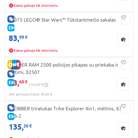
Kaina galioja tik internetu
GERA KAINA
75375 LEGO® Star Wars™ Tūkstantmečio sakalas
E-KAINA
83,
99 €
Kaina galioja tik internetu
BRUDER RAM 2500 policijos pikapas su priekaba ir
valtimi, 02507
GERA KAINA
83,
60 €
E-KAINA
119,00 €
30d. geriausia kaina: 83,60 €
GERA KAINA
GLOBBER triratukas Trike Explorer 4in1, mėtinis, 632-
206-2
E-KAINA
135,
20 €