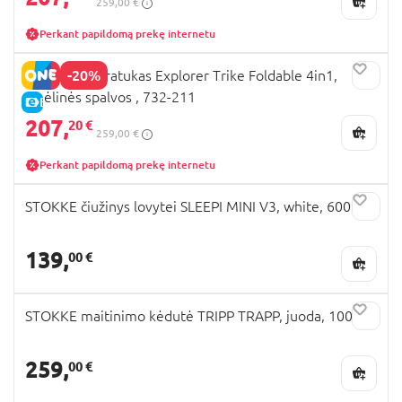
259,00 €
Perkant papildomą prekę internetu
-20%
GLOBBER triratukas Explorer Trike Foldable 4in1,
smėlinės spalvos , 732-211
E-KAINA
207,
20 €
259,00 €
Perkant papildomą prekę internetu
STOKKE čiužinys lovytei SLEEPI MINI V3, white, 600101
139,
00 €
STOKKE maitinimo kėdutė TRIPP TRAPP, juoda, 100103
259,
00 €