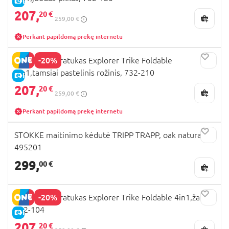
E-KAINA
207,
20 €
259,00 €
Perkant papildomą prekę internetu
-20%
GLOBBER triratukas Explorer Trike Foldable
4in1,tamsiai pastelinis rožinis, 732-210
E-KAINA
207,
20 €
259,00 €
Perkant papildomą prekę internetu
STOKKE maitinimo kėdutė TRIPP TRAPP, oak natural,
495201
299,
00 €
-20%
GLOBBER triratukas Explorer Trike Foldable 4in1,žalias,
732-104
E-KAINA
207,
20 €