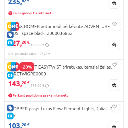
235,
82 €
Kaina galioja tik internetu
BRITAX RÖMER automobilinė kėdutė ADVENTURE
PLUS , space black, 2000036852
GERA KAINA
127,
20 €
E-KAINA
159,00 €
30d. geriausia kaina: 127,20 €
-20%
KINDERKRAFT EASYTWIST triratukas, tamsiai žalias,
KKRETWIGRE0000
E-KAINA
143,
20 €
179,00 €
Perkant papildomą prekę internetu
GERA KAINA
GLOBBER paspirtukas Flow Element Lights, žalias, 721-
307
E-KAINA
103,
20 €