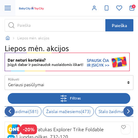
0
Paieška
Liepos mėn. akcijos
Liepos mėn. akcijos
Rūšiuoti
Geriausi pasiūlymai
Filtras
eiksmo žaidimai
(
581
)
Žaislai mažiesiems
(
473
)
Stalo žaidimai
(
469
)
-20%
GLOBBER triratukas Explorer Trike Foldable
4in1,juodas-pilkas, 732-120