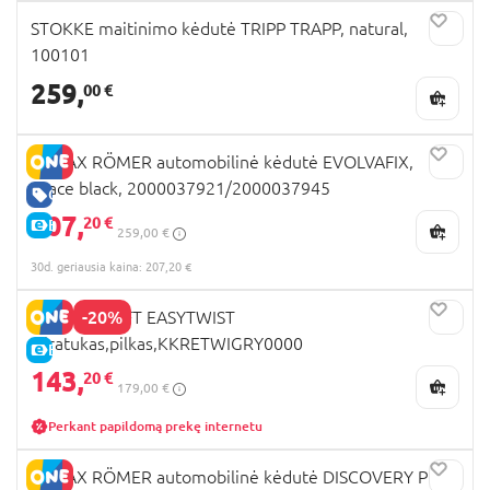
STOKKE maitinimo kėdutė TRIPP TRAPP, natural,
100101
259,
00 €
BRITAX RÖMER automobilinė kėdutė EVOLVAFIX,
space black, 2000037921/2000037945
GERA KAINA
207,
20 €
E-KAINA
259,00 €
30d. geriausia kaina: 207,20 €
-20%
KINDERKRAFT EASYTWIST
triratukas,pilkas,KKRETWIGRY0000
E-KAINA
143,
20 €
179,00 €
Perkant papildomą prekę internetu
BRITAX RÖMER automobilinė kėdutė DISCOVERY PLUS