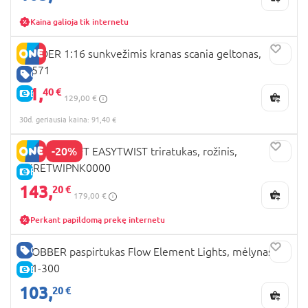
Kaina galioja tik internetu
BRUDER 1:16 sunkvežimis kranas scania geltonas,
03571
GERA KAINA
91,
40 €
E-KAINA
129,00 €
30d. geriausia kaina: 91,40 €
-20%
KINDERKRAFT EASYTWIST triratukas, rožinis,
KKRETWIPNK0000
E-KAINA
143,
20 €
179,00 €
Perkant papildomą prekę internetu
GERA KAINA
GLOBBER paspirtukas Flow Element Lights, mėlynas,
721-300
E-KAINA
103,
20 €