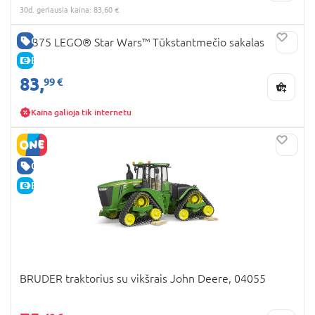
30d. geriausia kaina: 83,60 €
GERA KAINA
75375 LEGO® Star Wars™ Tūkstantmečio sakalas
E-KAINA
83,
99 €
Kaina galioja tik internetu
GERA KAINA
E-KAINA
BRUDER traktorius su vikšrais John Deere, 04055