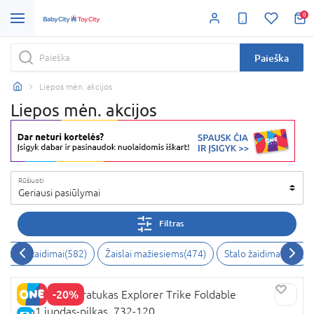
0
Paieška
Liepos mėn. akcijos
Liepos mėn. akcijos
Rūšiuoti
Geriausi pasiūlymai
Filtras
eiksmo žaidimai
(
582
)
Žaislai mažiesiems
(
474
)
Stalo žaidimai
(
470
)
-20%
GLOBBER triratukas Explorer Trike Foldable
4in1,juodas-pilkas, 732-120