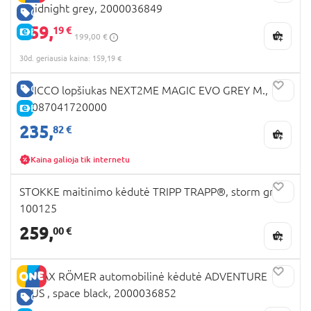
, midnight grey, 2000036849
GERA KAINA
159,
19 €
E-KAINA
199,00 €
30d. geriausia kaina: 159,19 €
GERA KAINA
CHICCO lopšiukas NEXT2ME MAGIC EVO GREY M.,
07087041720000
E-KAINA
235,
82 €
Kaina galioja tik internetu
STOKKE maitinimo kėdutė TRIPP TRAPP®, storm grey,
100125
259,
00 €
BRITAX RÖMER automobilinė kėdutė ADVENTURE
PLUS , space black, 2000036852
GERA KAINA