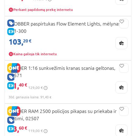
Perkant papildomą prekę internetu
GERA KAINA
GLOBBER paspirtukas Flow Element Lights, mėlynas,
721-300
E-KAINA
103,
20 €
Kaina galioja tik internetu
BRUDER 1:16 sunkvežimis kranas scania geltonas,
03571
GERA KAINA
91,
40 €
E-KAINA
129,00 €
30d. geriausia kaina: 91,40 €
BRUDER RAM 2500 policijos pikapas su priekaba ir
valtimi, 02507
GERA KAINA
83,
60 €
E-KAINA
119,00 €