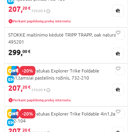
E-KAINA
207,
20 €
259,00 €
Perkant papildomą prekę internetu
STOKKE maitinimo kėdutė TRIPP TRAPP, oak natural,
495201
299,
00 €
-20%
GLOBBER triratukas Explorer Trike Foldable
4in1,tamsiai pastelinis rožinis, 732-210
E-KAINA
207,
20 €
259,00 €
Perkant papildomą prekę internetu
-20%
GLOBBER triratukas Explorer Trike Foldable 4in1,žalias,
732-104
E-KAINA
207,
20 €