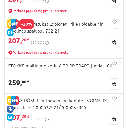
259,00 €
Perkant papildomą prekę internetu
-20%
GLOBBER triratukas Explorer Trike Foldable 4in1,
smėlinės spalvos , 732-211
E-KAINA
207,
20 €
259,00 €
Perkant papildomą prekę internetu
STOKKE maitinimo kėdutė TRIPP TRAPP, juoda, 100103
259,
00 €
BRITAX RÖMER automobilinė kėdutė EVOLVAFIX,
space black, 2000037921/2000037945
GERA KAINA
207,
20 €
E-KAINA
259,00 €
30d. geriausia kaina: 207,20 €