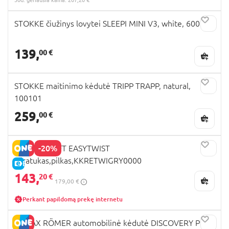
STOKKE čiužinys lovytei SLEEPI MINI V3, white, 600101
139,
00 €
STOKKE maitinimo kėdutė TRIPP TRAPP, natural,
100101
259,
00 €
-20%
KINDERKRAFT EASYTWIST
triratukas,pilkas,KKRETWIGRY0000
E-KAINA
143,
20 €
179,00 €
Perkant papildomą prekę internetu
BRITAX RÖMER automobilinė kėdutė DISCOVERY PLUS