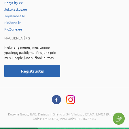
BabyCity.ee
Jukukeskus.ee
ToysPlanet.lv
KidZone.lv
KidZone.ee
NAUJIENLAIŠKIS
Kiekvieną mėnesį mes turime
ypatingų pasiūlymų! Prisijunk prie
mūsų ir apie juos sužinok pirmas!
Registruotis
Kotryna Group, UAB
, Dariaus ir Girėno g. 34, Vilnius, LIETUVA, LT-02189, Įmonės
kodas: 121673734, PVM kodas: LT216737314