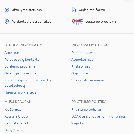
Užsakymo statusas
Grąžinimo forma
Parduotuvių darbo laikas
Lojalumo programa
BENDRA INFORMACIJA
INFORMACIJA PIRKĖJUI
Apie mus
Pirkimo taisyklės
Parduotuvių kontaktai
Apmokėjimas
Lojalumo programa
Pristatymas
Garantija ir priežiūra
Grąžinimas
Konsultuojame dėl vežimėlių ir
Susisiekite su mumis
autokėdučių
Naujagimio kraitelis
MŪSŲ DRAUGAI
PRIVATUMO POLITIKA
KidZone.lt
Privatumo politika
Kotryna Group
BDAR teisių įgyvendinimo formos
ZaisluPlaneta.lt
Slapukai
BabyCity.lv