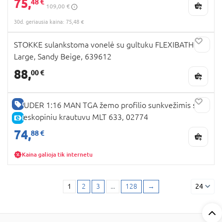
75,
48 €
109,00 €
30d. geriausia kaina: 75,48 €
STOKKE sulankstoma vonelė su gultuku FLEXIBATH X-
Large, Sandy Beige, 639612
88,
00 €
GERA KAINA
BRUDER 1:16 MAN TGA žemo profilio sunkvežimis su
teleskopiniu krautuvu MLT 633, 02774
E-KAINA
74,
88 €
Kaina galioja tik internetu
1
2
3
...
128
→
24