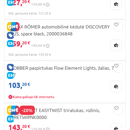
127,
20 €
E-KAINA
159,00 €
30d. geriausia kaina: 127,20 €
BRITAX RÖMER automobilinė kėdutė DISCOVERY
PLUS, space black, 2000036848
GERA KAINA
159,
20 €
E-KAINA
199,00 €
30d. geriausia kaina: 159,20 €
GERA KAINA
GLOBBER paspirtukas Flow Element Lights, žalias, 721-
307
E-KAINA
103,
20 €
Kaina galioja tik internetu
-20%
KINDERKRAFT EASYTWIST triratukas, rožinis,
KKRETWIPNK0000
E-KAINA
143,
20 €
179,00 €