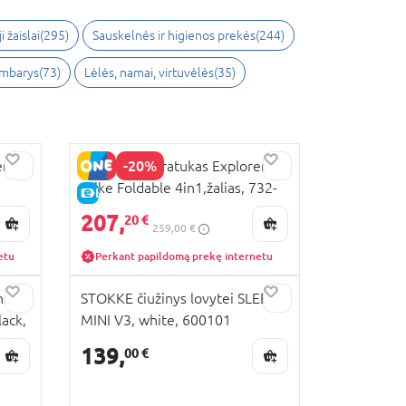
i žaislai
(
295
)
Sauskelnės ir higienos prekės
(
244
)
ambarys
(
73
)
Lėlės, namai, virtuvėlės
(
35
)
-20%
er
GLOBBER triratukas Explorer
Trike Foldable 4in1,žalias, 732-
E-KAINA
104
207,
20 €
259,00 €
etu
Perkant papildomą prekę internetu
nė
STOKKE čiužinys lovytei SLEEPI
ack,
MINI V3, white, 600101
139,
00 €