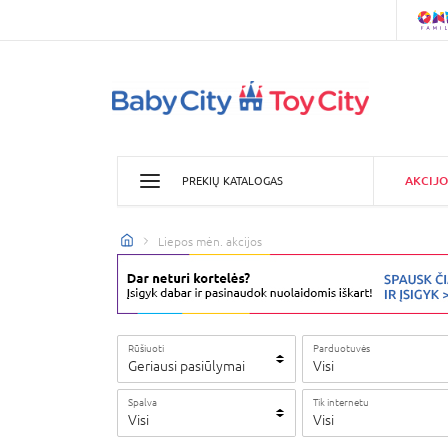
AKCIJO
PREKIŲ KATALOGAS
Liepos mėn. akcijos
Rūšiuoti
Parduotuvės
Geriausi pasiūlymai
Visi
Spalva
Tik internetu
Visi
Visi