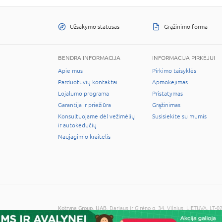
Užsakymo statusas
Grąžinimo forma
BENDRA INFORMACIJA
INFORMACIJA PIRKĖJUI
Apie mus
Pirkimo taisyklės
Parduotuvių kontaktai
Apmokėjimas
Lojalumo programa
Pristatymas
Garantija ir priežiūra
Grąžinimas
Konsultuojame dėl vežimėlių
Susisiekite su mumis
ir autokėdučių
Naujagimio kraitelis
Kotryna Group, UAB
, Dariaus ir Girėno g. 34, Vilnius, LIETUVA, 
© 2026 Visos teisės saugomos. Kopijuoti informaciją be administra