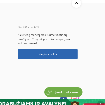
NAUJIENLAIŠKIS
Kiekvieną mėnesį mes turime ypatingų
pasiūlymų! Prisijunk prie mūsų ir apie juos
sužinok pirmas!
Registruotis
Įvertinkite mus
X