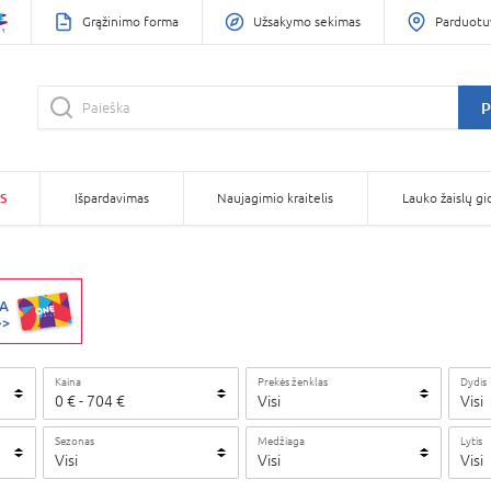
Grąžinimo forma
Užsakymo sekimas
Parduotu
P
S
Išpardavimas
Naujagimio kraitelis
Lauko žaislų gi
Kaina
Prekės ženklas
Dydis
0
€
-
704
€
Visi
Visi
Sezonas
Medžiaga
Lytis
Visi
Visi
Visi