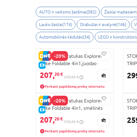
AUTO ir veiksmo žaidimai
(
582
)
Žaislai mažiesiem
Lauko žaislai
(
174
)
Drabužiai ir avalynė
(
146
)
V
Automobilinės kėdutės
(
34
)
LEGO ir konstruktori
-20%
GLOBBER triratukas Explorer
STOK
Trike Foldable 4in1,juodas-
TRIP
E-KAINA
pilkas, 732-120
495
207,
29
20 €
259,00 €
Perkant papildomą prekę internetu
-20%
GLOBBER triratukas Explorer
STOK
Trike Foldable 4in1, smėlinės
TRIP
E-KAINA
spalvos , 732-211
207,
25
20 €
259,00 €
Perkant papildomą prekę internetu