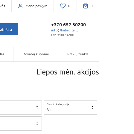
vės
Mano paskyra
0
0
+370 652 30200
aieška
info@babycity.lt
I-V: 9:00-16:00
das
Dovanų kuponai
Prekių ženklai
Liepos mėn. akcijos
Svorio kategorija
Visi