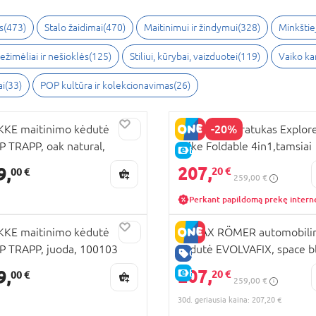
s
(
473
)
Stalo žaidimai
(
470
)
Maitinimui ir žindymui
(
328
)
Minkštiej
ežimėliai ir nešioklės
(
125
)
Stiliui, kūrybai, vaizduotei
(
119
)
Vaiko k
ai
(
33
)
POP kultūra ir kolekcionavimas
(
26
)
-20%
KE maitinimo kėdutė
GLOBBER triratukas Explor
P TRAPP, oak natural,
Trike Foldable 4in1,tamsiai
E-KAINA
201
pastelinis rožinis, 732-210
207,
9,
20 €
00 €
259,00 €
Perkant papildomą prekę intern
KE maitinimo kėdutė
BRITAX RÖMER automobili
P TRAPP, juoda, 100103
kėdutė EVOLVAFIX, space bl
GERA KAINA
2000037921/2000037945
207,
9,
E-KAINA
20 €
00 €
259,00 €
30d. geriausia kaina: 207,20 €