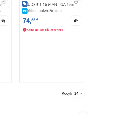
GERA KAINA
ė su
BRUDER 1:16 MAN TGA žemo
,
profilio sunkvežimis su
E-KAINA
teleskopiniu krautuvu MLT 633,
74,
88 €
02774
Kaina galioja tik internetu
Rodyti
24