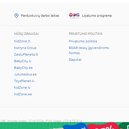
Parduotuvių darbo laikas
Lojalumo programa
MŪSŲ DRAUGAI
PRIVATUMO POLITIKA
KidZone.lt
Privatumo politika
Kotryna Group
BDAR teisių įgyvendinimo
formos
ZaisluPlaneta.lt
Slapukai
BabyCity.lv
BabyCity.ee
Jukukeskus.ee
ToysPlanet.lv
KidZone.lv
KidZone.ee
LT-02189, Įmonės kodas: 121673734, PVM kodas: LT216737314
cijos sutikimo draudžiama