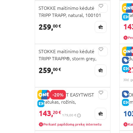
STOKKE maitinimo kėdutė
KIN
TRIPP TRAPP, natural, 100101
trir
E-
000
14
259,
00 €
Pe
STOKKE maitinimo kėdutė
BRI
TRIPP TRAPP®, storm grey,
kėd
GE
100125
spac
12
259,
E-
00 €
30d. g
GE
-20%
KINDERKRAFT EASYTWIST
GLOB
triratukas, rožinis,
Elem
E-
E-KAINA
KKRETWIPNK0000
300
143,
10
20 €
179,00 €
Perkant papildomą prekę internetu
Kai