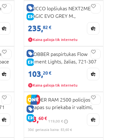
GERA KAINA
nė
CHICCO lopšiukas NEXT2ME
MAGIC EVO GREY M.,
E-KAINA
9
07087041720000
235,
82 €
Kaina galioja tik internetu
GERA KAINA
nė
GLOBBER paspirtukas Flow
pace
Element Lights, žalias, 721-307
E-KAINA
103,
20 €
Kaina galioja tik internetu
BRUDER RAM 2500 policijos
571
pikapas su priekaba ir valtimi,
GERA KAINA
02507
83,
E-KAINA
60 €
119,00 €
30d. geriausia kaina: 83,60 €