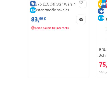
GERA KAINA
75375 LEGO® Star Wars™
Tūkstantmečio sakalas
E-KAINA
GE
83,
E-
99 €
Kaina galioja tik internetu
BRUD
John
75
30d. g