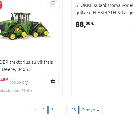
STOKKE sulankstoma vonel
gultuku FLEXIBATH X-Large
RA KAINA
Sandy Beige, 639612
KAINA
88,
00 €
ER traktorius su vikšrais
 Deere, 04055
,
48 €
109,00 €
eriausia kaina: 75,48 €
1
2
3
...
128
Pirmyn
→