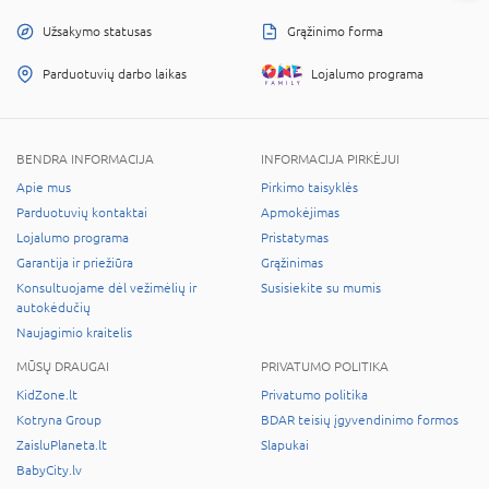
Užsakymo statusas
Grąžinimo forma
Parduotuvių darbo laikas
Lojalumo programa
BENDRA INFORMACIJA
INFORMACIJA PIRKĖJUI
Apie mus
Pirkimo taisyklės
Parduotuvių kontaktai
Apmokėjimas
Lojalumo programa
Pristatymas
Garantija ir priežiūra
Grąžinimas
Konsultuojame dėl vežimėlių ir
Susisiekite su mumis
autokėdučių
Naujagimio kraitelis
MŪSŲ DRAUGAI
PRIVATUMO POLITIKA
KidZone.lt
Privatumo politika
Kotryna Group
BDAR teisių įgyvendinimo formos
ZaisluPlaneta.lt
Slapukai
BabyCity.lv