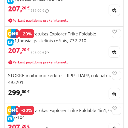
E-KAINA
207,
20 €
259,00 €
Perkant papildomą prekę internetu
-20%
GLOBBER triratukas Explorer Trike Foldable
4in1,tamsiai pastelinis rožinis, 732-210
E-KAINA
207,
20 €
259,00 €
Perkant papildomą prekę internetu
STOKKE maitinimo kėdutė TRIPP TRAPP, oak natural,
495201
299,
00 €
-20%
GLOBBER triratukas Explorer Trike Foldable 4in1,žalias,
732-104
E-KAINA
207,
20 €