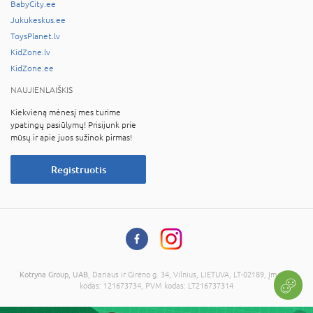
BabyCity.ee
Jukukeskus.ee
ToysPlanet.lv
KidZone.lv
KidZone.ee
NAUJIENLAIŠKIS
Kiekvieną mėnesį mes turime
ypatingų pasiūlymų! Prisijunk prie
mūsų ir apie juos sužinok pirmas!
Registruotis
Kotryna Group, UAB
, Dariaus ir Girėno g. 34, Vilnius, LIETUVA, LT-02189, Įmonės
kodas: 121673734, PVM kodas: LT216737314
© 2026 Visos teisės saugomos. Kopijuoti informaciją be administracijos sutikimo