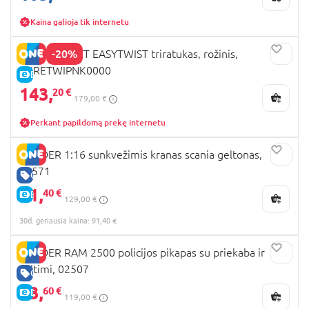
Kaina galioja tik internetu
-20%
KINDERKRAFT EASYTWIST triratukas, rožinis,
KKRETWIPNK0000
E-KAINA
143,
20 €
179,00 €
Perkant papildomą prekę internetu
BRUDER 1:16 sunkvežimis kranas scania geltonas,
03571
GERA KAINA
91,
40 €
E-KAINA
129,00 €
30d. geriausia kaina: 91,40 €
BRUDER RAM 2500 policijos pikapas su priekaba ir
valtimi, 02507
GERA KAINA
83,
60 €
E-KAINA
119,00 €