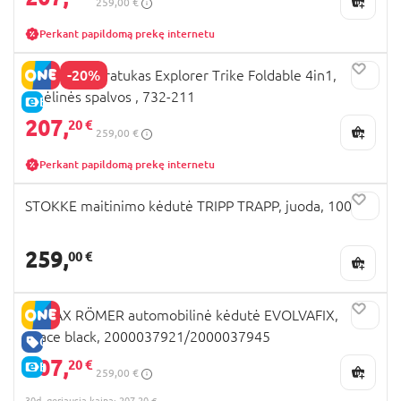
259,00 €
Perkant papildomą prekę internetu
-20%
GLOBBER triratukas Explorer Trike Foldable 4in1,
smėlinės spalvos , 732-211
E-KAINA
207,
20 €
259,00 €
Perkant papildomą prekę internetu
STOKKE maitinimo kėdutė TRIPP TRAPP, juoda, 100103
259,
00 €
BRITAX RÖMER automobilinė kėdutė EVOLVAFIX,
space black, 2000037921/2000037945
GERA KAINA
207,
20 €
E-KAINA
259,00 €
30d. geriausia kaina: 207,20 €