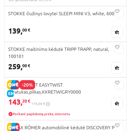
STOKKE čiužinys lovytei SLEEPI MINI V3, white, 600101
139,
00 €
STOKKE maitinimo kėdutė TRIPP TRAPP, natural,
100101
259,
00 €
-20%
KINDERKRAFT EASYTWIST
triratukas,pilkas,KKRETWIGRY0000
E-KAINA
143,
20 €
179,00 €
Perkant papildomą prekę internetu
BRITAX RÖMER automobilinė kėdutė DISCOVERY PLUS