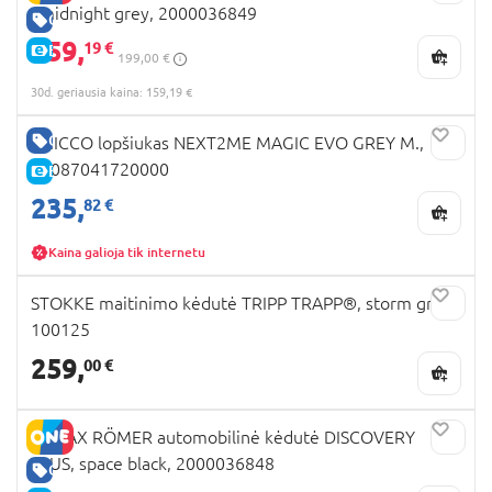
, midnight grey, 2000036849
GERA KAINA
159,
19 €
E-KAINA
199,00 €
30d. geriausia kaina: 159,19 €
GERA KAINA
CHICCO lopšiukas NEXT2ME MAGIC EVO GREY M.,
07087041720000
E-KAINA
235,
82 €
Kaina galioja tik internetu
STOKKE maitinimo kėdutė TRIPP TRAPP®, storm grey,
100125
259,
00 €
BRITAX RÖMER automobilinė kėdutė DISCOVERY
PLUS, space black, 2000036848
GERA KAINA