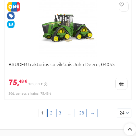
GERA KAINA
E-KAINA
BRUDER traktorius su vikšrais John Deere, 04055
75,
48 €
109,00 €
30d. geriausia kaina: 75,48 €
1
2
3
...
128
→
24