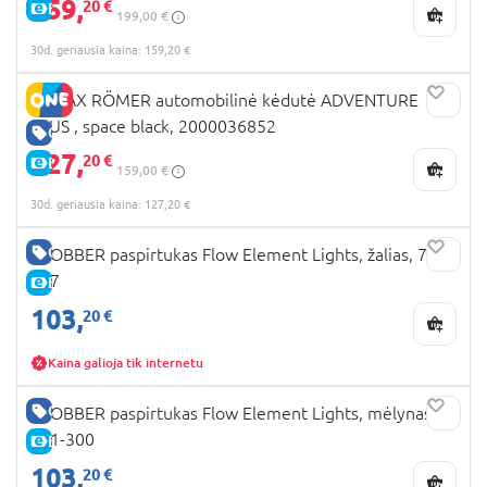
159,
20 €
E-KAINA
199,00 €
30d. geriausia kaina: 159,20 €
BRITAX RÖMER automobilinė kėdutė ADVENTURE
PLUS , space black, 2000036852
GERA KAINA
127,
20 €
E-KAINA
159,00 €
30d. geriausia kaina: 127,20 €
GERA KAINA
GLOBBER paspirtukas Flow Element Lights, žalias, 721-
307
E-KAINA
103,
20 €
Kaina galioja tik internetu
GERA KAINA
GLOBBER paspirtukas Flow Element Lights, mėlynas,
721-300
E-KAINA
103,
20 €