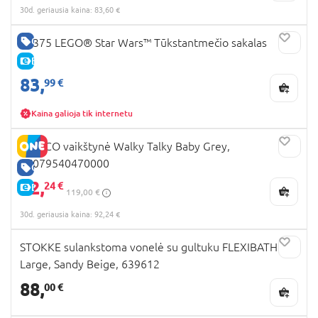
30d. geriausia kaina: 83,60 €
GERA KAINA
75375 LEGO® Star Wars™ Tūkstantmečio sakalas
E-KAINA
83,
99 €
Kaina galioja tik internetu
CHICCO vaikštynė Walky Talky Baby Grey,
07079540470000
GERA KAINA
92,
24 €
E-KAINA
119,00 €
30d. geriausia kaina: 92,24 €
STOKKE sulankstoma vonelė su gultuku FLEXIBATH X-
Large, Sandy Beige, 639612
88,
00 €