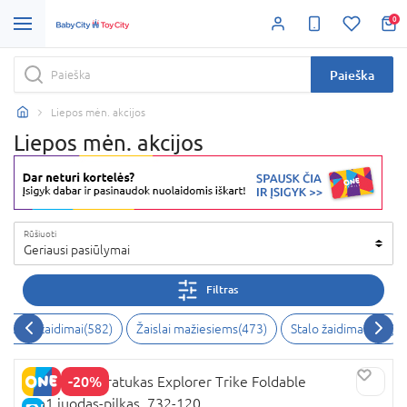
0
Paieška
Liepos mėn. akcijos
Liepos mėn. akcijos
Rūšiuoti
Geriausi pasiūlymai
Filtras
eiksmo žaidimai
(
582
)
Žaislai mažiesiems
(
473
)
Stalo žaidimai
(
470
)
-20%
GLOBBER triratukas Explorer Trike Foldable
4in1,juodas-pilkas, 732-120