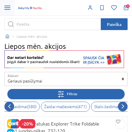
0
Paieška
Liepos mėn. akcijos
Liepos mėn. akcijos
Rūšiuoti
Geriausi pasiūlymai
Filtras
eiksmo žaidimai
(
580
)
Žaislai mažiesiems
(
471
)
Stalo žaidimai
(
468
)
-20%
GLOBBER triratukas Explorer Trike Foldable
4in1,juodas-pilkas, 732-120