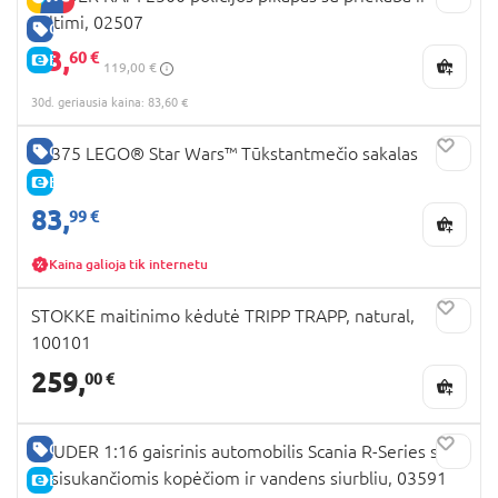
valtimi, 02507
GERA KAINA
83,
60 €
E-KAINA
119,00 €
30d. geriausia kaina: 83,60 €
GERA KAINA
75375 LEGO® Star Wars™ Tūkstantmečio sakalas
E-KAINA
83,
99 €
Kaina galioja tik internetu
STOKKE maitinimo kėdutė TRIPP TRAPP, natural,
100101
259,
00 €
GERA KAINA
BRUDER 1:16 gaisrinis automobilis Scania R-Series su
besisukančiomis kopėčiom ir vandens siurbliu, 03591
E-KAINA