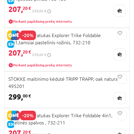
E-KAINA
207,
20 €
259,00 €
Perkant papildomą prekę internetu
-20%
GLOBBER triratukas Explorer Trike Foldable
4in1,tamsiai pastelinis rožinis, 732-210
E-KAINA
207,
20 €
259,00 €
Perkant papildomą prekę internetu
STOKKE maitinimo kėdutė TRIPP TRAPP, oak natural,
495201
299,
00 €
-20%
GLOBBER triratukas Explorer Trike Foldable 4in1,
smėlinės spalvos , 732-211
E-KAINA
207,
20 €