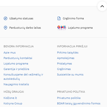
Užsakymo statusas
Grąžinimo forma
Parduotuvių darbo laikas
Lojalumo programa
BENDRA INFORMACIJA
INFORMACIJA PIRKĖJUI
Apie mus
Pirkimo taisyklės
Parduotuvių kontaktai
Apmokėjimas
Lojalumo programa
Pristatymas
Garantija ir priežiūra
Grąžinimas
Konsultuojame dėl vežimėlių ir
Susisiekite su mumis
autokėdučių
Naujagimio kraitelis
MŪSŲ DRAUGAI
PRIVATUMO POLITIKA
KidZone.lt
Privatumo politika
Kotryna Group
BDAR teisių įgyvendinimo formos