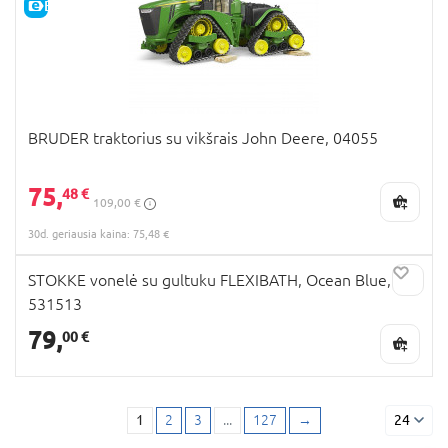
E-KAINA
BRUDER traktorius su vikšrais John Deere, 04055
75,
48 €
109,00 €
30d. geriausia kaina: 75,48 €
STOKKE vonelė su gultuku FLEXIBATH, Ocean Blue,
531513
79,
00 €
1
2
3
...
127
→
24