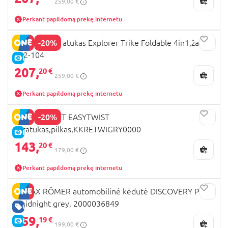
259,00 €
Perkant papildomą prekę internetu
-20%
GLOBBER triratukas Explorer Trike Foldable 4in1,žalias,
732-104
E-KAINA
207,
20 €
259,00 €
Perkant papildomą prekę internetu
-20%
KINDERKRAFT EASYTWIST
triratukas,pilkas,KKRETWIGRY0000
E-KAINA
143,
20 €
179,00 €
Perkant papildomą prekę internetu
BRITAX RÖMER automobilinė kėdutė DISCOVERY PLUS
, midnight grey, 2000036849
GERA KAINA
159,
19 €
E-KAINA
199,00 €