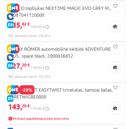
CHICCO lopšiukas NEXT2ME MAGIC EVO GREY M.,
07087041720000
GERA KAINA
235,
82 €
E-KAINA
309,00 €
30d. geriausia kaina: 235,82 €
BRITAX RÖMER automobilinė kėdutė ADVENTURE
PLUS , space black, 2000036852
GERA KAINA
127,
20 €
E-KAINA
159,00 €
30d. geriausia kaina: 127,20 €
-20%
KINDERKRAFT EASYTWIST triratukas, tamsiai žalias,
KKRETWIGRE0000
E-KAINA
143,
20 €
179,00 €
Perkant papildomą prekę internetu