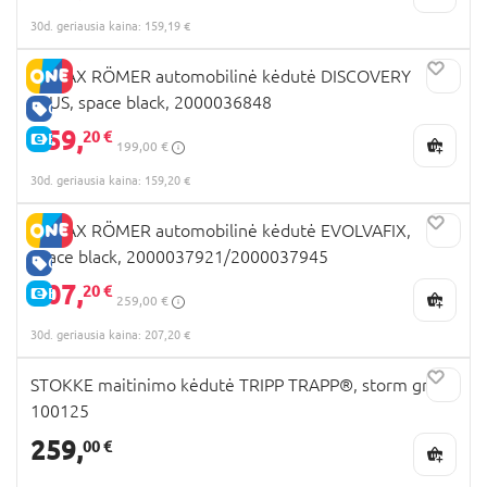
30d. geriausia kaina: 159,19 €
BRITAX RÖMER automobilinė kėdutė DISCOVERY
PLUS, space black, 2000036848
GERA KAINA
159,
20 €
E-KAINA
199,00 €
30d. geriausia kaina: 159,20 €
BRITAX RÖMER automobilinė kėdutė EVOLVAFIX,
space black, 2000037921/2000037945
GERA KAINA
207,
20 €
E-KAINA
259,00 €
30d. geriausia kaina: 207,20 €
STOKKE maitinimo kėdutė TRIPP TRAPP®, storm grey,
100125
259,
00 €