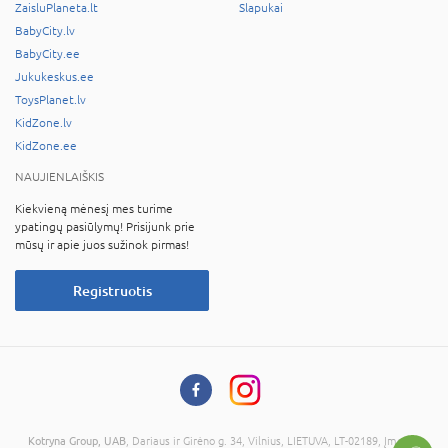
ZaisluPlaneta.lt
Slapukai
BabyCity.lv
BabyCity.ee
Jukukeskus.ee
ToysPlanet.lv
KidZone.lv
KidZone.ee
NAUJIENLAIŠKIS
Kiekvieną mėnesį mes turime
ypatingų pasiūlymų! Prisijunk prie
mūsų ir apie juos sužinok pirmas!
Registruotis
Kotryna Group, UAB
, Dariaus ir Girėno g. 34, Vilnius, LIETUVA, LT-02189, Įmonės