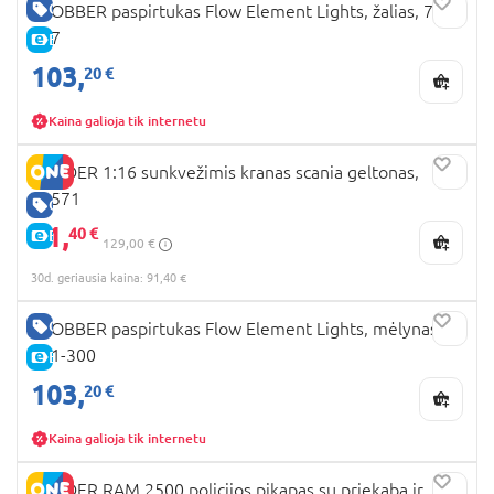
GERA KAINA
GLOBBER paspirtukas Flow Element Lights, žalias, 721-
307
E-KAINA
103,
20 €
Kaina galioja tik internetu
BRUDER 1:16 sunkvežimis kranas scania geltonas,
03571
GERA KAINA
91,
40 €
E-KAINA
129,00 €
30d. geriausia kaina: 91,40 €
GERA KAINA
GLOBBER paspirtukas Flow Element Lights, mėlynas,
721-300
E-KAINA
103,
20 €
Kaina galioja tik internetu
BRUDER RAM 2500 policijos pikapas su priekaba ir