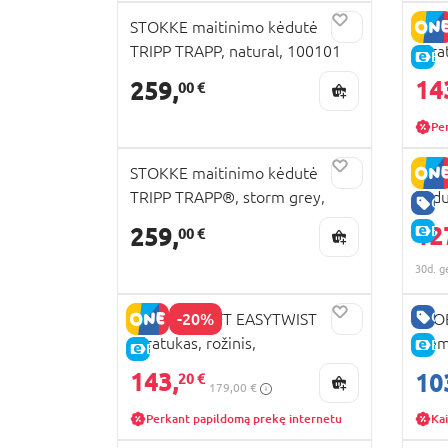
STOKKE maitinimo kėdutė
KIN
TRIPP TRAPP, natural, 100101
trir
E-
000
14
259,
00 €
Pe
STOKKE maitinimo kėdutė
BRI
TRIPP TRAPP®, storm grey,
kėd
GE
100125
spac
12
259,
E-
00 €
30d. g
GE
-20%
KINDERKRAFT EASYTWIST
GLOB
triratukas, rožinis,
Elem
E-
E-KAINA
KKRETWIPNK0000
300
143,
10
20 €
179,00 €
Perkant papildomą prekę internetu
Kai