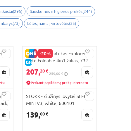
i žaislai
(
295
)
Sauskelnės ir higienos prekės
(
244
)
ambarys
(
73
)
Lėlės, namai, virtuvėlės
(
35
)
-20%
er
GLOBBER triratukas Explorer
Trike Foldable 4in1,žalias, 732-
E-KAINA
104
207,
20 €
259,00 €
etu
Perkant papildomą prekę internetu
nė
STOKKE čiužinys lovytei SLEEPI
ack,
MINI V3, white, 600101
139,
00 €