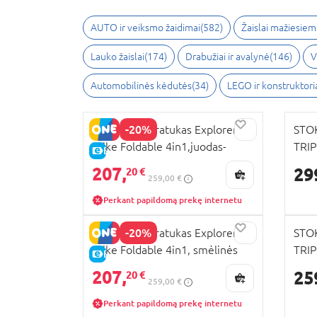
AUTO ir veiksmo žaidimai
(
582
)
Žaislai mažiesiem
Lauko žaislai
(
174
)
Drabužiai ir avalynė
(
146
)
V
Automobilinės kėdutės
(
34
)
LEGO ir konstruktori
-20%
GLOBBER triratukas Explorer
STOK
Trike Foldable 4in1,juodas-
TRIP
E-KAINA
pilkas, 732-120
495
207,
29
20 €
259,00 €
Perkant papildomą prekę internetu
-20%
GLOBBER triratukas Explorer
STOK
Trike Foldable 4in1, smėlinės
TRIP
E-KAINA
spalvos , 732-211
207,
25
20 €
259,00 €
Perkant papildomą prekę internetu