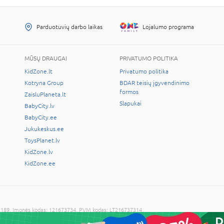
Parduotuvių darbo laikas
Lojalumo programa
MŪSŲ DRAUGAI
PRIVATUMO POLITIKA
KidZone.lt
Privatumo politika
Kotryna Group
BDAR teisių įgyvendinimo
formos
ZaisluPlaneta.lt
Slapukai
BabyCity.lv
BabyCity.ee
Jukukeskus.ee
ToysPlanet.lv
KidZone.lv
KidZone.ee
LT-02189, Įmonės kodas: 121673734, PVM kodas: LT216737314
cijos sutikimo draudžiama