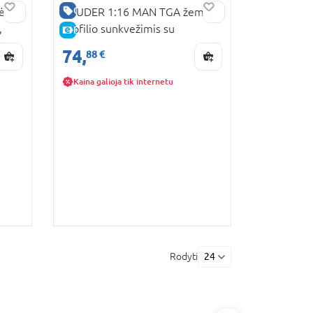
GERA KAINA
ė su
BRUDER 1:16 MAN TGA žemo
,
profilio sunkvežimis su
E-KAINA
teleskopiniu krautuvu MLT 633,
74,
88 €
02774
Kaina galioja tik internetu
Rodyti
24