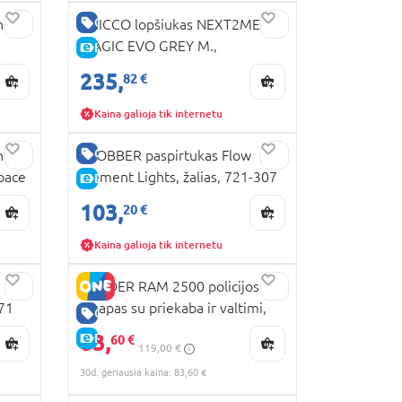
GERA KAINA
nė
CHICCO lopšiukas NEXT2ME
MAGIC EVO GREY M.,
E-KAINA
9
07087041720000
235,
82 €
Kaina galioja tik internetu
GERA KAINA
nė
GLOBBER paspirtukas Flow
pace
Element Lights, žalias, 721-307
E-KAINA
103,
20 €
Kaina galioja tik internetu
BRUDER RAM 2500 policijos
571
pikapas su priekaba ir valtimi,
GERA KAINA
02507
83,
E-KAINA
60 €
119,00 €
30d. geriausia kaina: 83,60 €