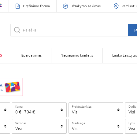
Grąžinimo forma
Užsakymo sekimas
Parduotu
P
S
Išpardavimas
Naujagimio kraitelis
Lauko žaislų gi
Kaina
Prekės ženklas
Dydis
0
€
-
704
€
Visi
Visi
Sezonas
Medžiaga
Lytis
Visi
Visi
Visi