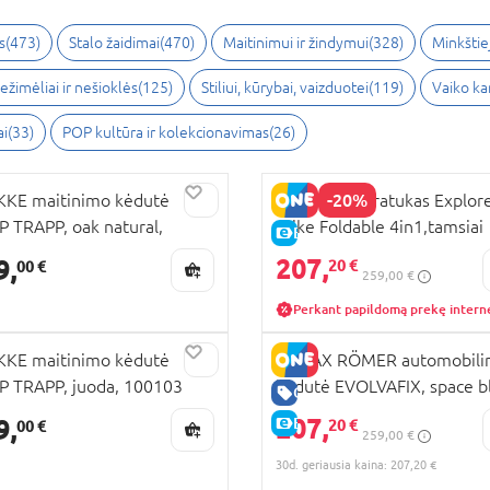
s
(
473
)
Stalo žaidimai
(
470
)
Maitinimui ir žindymui
(
328
)
Minkštiej
ežimėliai ir nešioklės
(
125
)
Stiliui, kūrybai, vaizduotei
(
119
)
Vaiko k
ai
(
33
)
POP kultūra ir kolekcionavimas
(
26
)
-20%
KE maitinimo kėdutė
GLOBBER triratukas Explor
P TRAPP, oak natural,
Trike Foldable 4in1,tamsiai
E-KAINA
201
pastelinis rožinis, 732-210
207,
9,
20 €
00 €
259,00 €
Perkant papildomą prekę intern
KE maitinimo kėdutė
BRITAX RÖMER automobili
P TRAPP, juoda, 100103
kėdutė EVOLVAFIX, space bl
GERA KAINA
2000037921/2000037945
207,
9,
E-KAINA
20 €
00 €
259,00 €
30d. geriausia kaina: 207,20 €