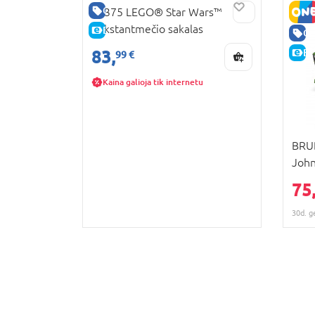
GERA KAINA
75375 LEGO® Star Wars™
Tūkstantmečio sakalas
E-KAINA
GE
83,
E-
99 €
Kaina galioja tik internetu
BRUD
John
75
30d. g