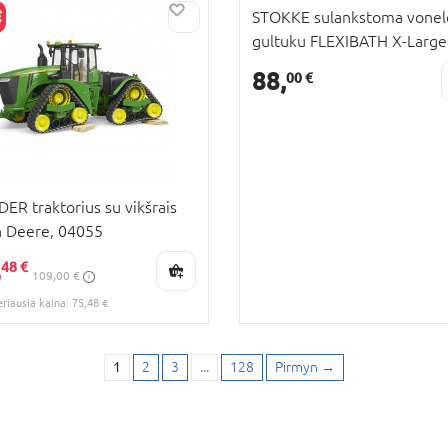
STOKKE sulankstoma vonel
gultuku FLEXIBATH X-Large
RA KAINA
Sandy Beige, 639612
KAINA
88,
00 €
ER traktorius su vikšrais
 Deere, 04055
,
48 €
109,00 €
eriausia kaina: 75,48 €
1
2
3
...
128
Pirmyn
→