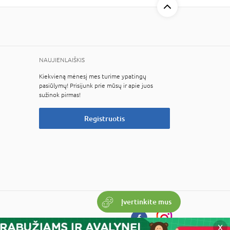
NAUJIENLAIŠKIS
Kiekvieną mėnesį mes turime ypatingų
pasiūlymų! Prisijunk prie mūsų ir apie juos
sužinok pirmas!
Registruotis
Įvertinkite mus
X