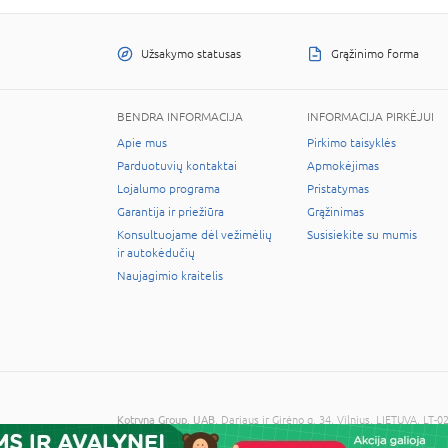
Užsakymo statusas
Grąžinimo forma
BENDRA INFORMACIJA
INFORMACIJA PIRKĖJUI
Apie mus
Pirkimo taisyklės
Parduotuvių kontaktai
Apmokėjimas
Lojalumo programa
Pristatymas
Garantija ir priežiūra
Grąžinimas
Konsultuojame dėl vežimėlių
Susisiekite su mumis
ir autokėdučių
Naujagimio kraitelis
Kotryna Group, UAB
, Dariaus ir Girėno g. 34, Vilnius, LIETUVA, 
© 2026 Visos teisės saugomos. Kopijuoti informaciją be administra