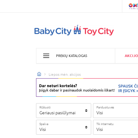
AKCIJO
PREKIŲ KATALOGAS
Liepos mėn. akcijos
Rūšiuoti
Parduotuvės
Geriausi pasiūlymai
Visi
Spalva
Tik internetu
Visi
Visi