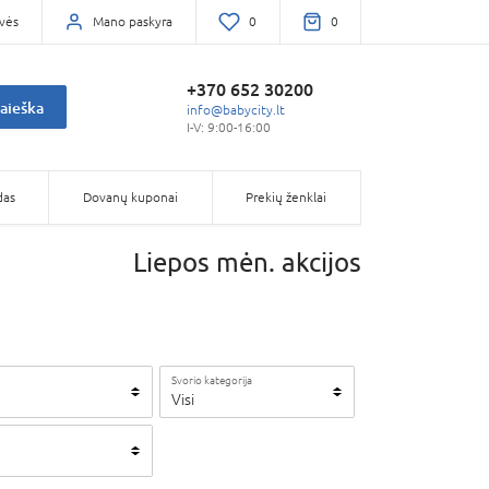
vės
Mano paskyra
0
0
+370 652 30200
aieška
info@babycity.lt
I-V: 9:00-16:00
das
Dovanų kuponai
Prekių ženklai
Liepos mėn. akcijos
Svorio kategorija
Visi