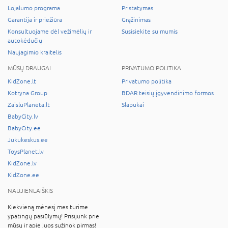
Lojalumo programa
Pristatymas
Garantija ir priežiūra
Grąžinimas
Konsultuojame dėl vežimėlių ir
Susisiekite su mumis
autokėdučių
Naujagimio kraitelis
MŪSŲ DRAUGAI
PRIVATUMO POLITIKA
KidZone.lt
Privatumo politika
Kotryna Group
BDAR teisių įgyvendinimo formos
ZaisluPlaneta.lt
Slapukai
BabyCity.lv
BabyCity.ee
Jukukeskus.ee
ToysPlanet.lv
KidZone.lv
KidZone.ee
NAUJIENLAIŠKIS
Kiekvieną mėnesį mes turime
ypatingų pasiūlymų! Prisijunk prie
mūsų ir apie juos sužinok pirmas!