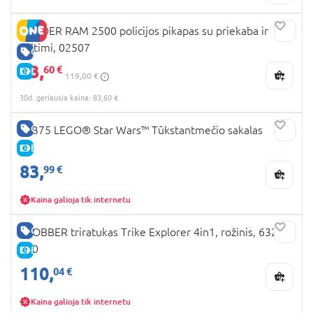
BRUDER RAM 2500 policijos pikapas su priekaba ir
valtimi, 02507
GERA KAINA
83,
60 €
E-KAINA
119,00 €
30d. geriausia kaina: 83,60 €
GERA KAINA
75375 LEGO® Star Wars™ Tūkstantmečio sakalas
E-KAINA
83,
99 €
Kaina galioja tik internetu
GERA KAINA
GLOBBER triratukas Trike Explorer 4in1, rožinis, 632-
110
E-KAINA
110,
04 €
Kaina galioja tik internetu