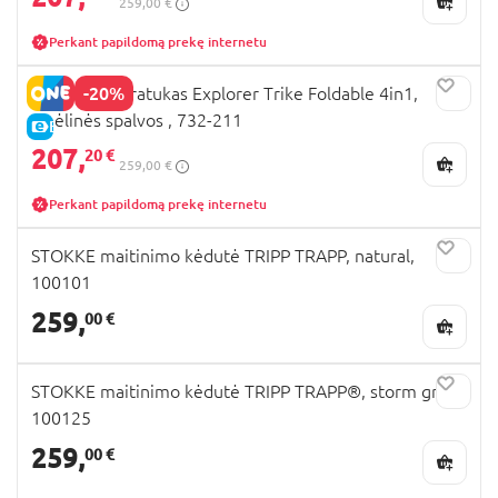
259,00 €
Perkant papildomą prekę internetu
-20%
GLOBBER triratukas Explorer Trike Foldable 4in1,
smėlinės spalvos , 732-211
E-KAINA
207,
20 €
259,00 €
Perkant papildomą prekę internetu
STOKKE maitinimo kėdutė TRIPP TRAPP, natural,
100101
259,
00 €
STOKKE maitinimo kėdutė TRIPP TRAPP®, storm grey,
100125
259,
00 €