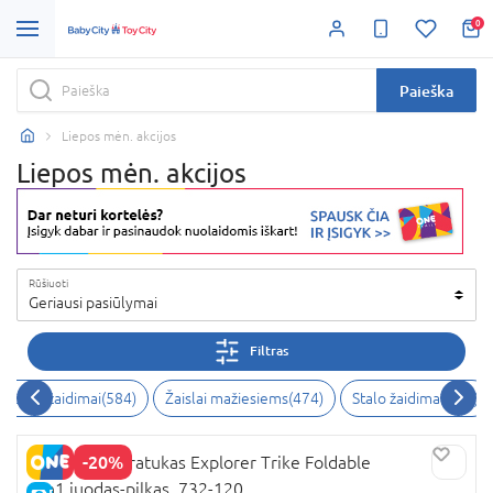
0
Paieška
Liepos mėn. akcijos
Liepos mėn. akcijos
Rūšiuoti
Geriausi pasiūlymai
Filtras
eiksmo žaidimai
(
584
)
Žaislai mažiesiems
(
474
)
Stalo žaidimai
(
472
)
-20%
GLOBBER triratukas Explorer Trike Foldable
4in1,juodas-pilkas, 732-120