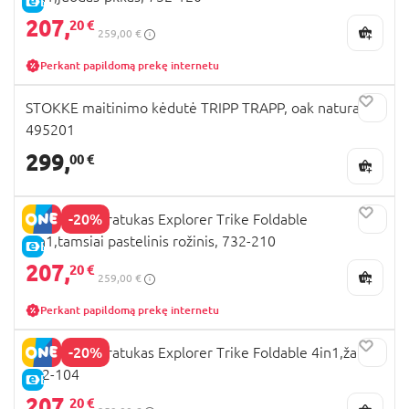
E-KAINA
207,
20 €
259,00 €
Perkant papildomą prekę internetu
STOKKE maitinimo kėdutė TRIPP TRAPP, oak natural,
495201
299,
00 €
-20%
GLOBBER triratukas Explorer Trike Foldable
4in1,tamsiai pastelinis rožinis, 732-210
E-KAINA
207,
20 €
259,00 €
Perkant papildomą prekę internetu
-20%
GLOBBER triratukas Explorer Trike Foldable 4in1,žalias,
732-104
E-KAINA
207,
20 €