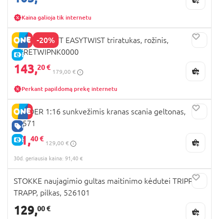
Kaina galioja tik internetu
-20%
KINDERKRAFT EASYTWIST triratukas, rožinis,
KKRETWIPNK0000
E-KAINA
143,
20 €
179,00 €
Perkant papildomą prekę internetu
BRUDER 1:16 sunkvežimis kranas scania geltonas,
03571
GERA KAINA
91,
40 €
E-KAINA
129,00 €
30d. geriausia kaina: 91,40 €
STOKKE naujagimio gultas maitinimo kėdutei TRIPP
TRAPP, pilkas, 526101
129,
00 €