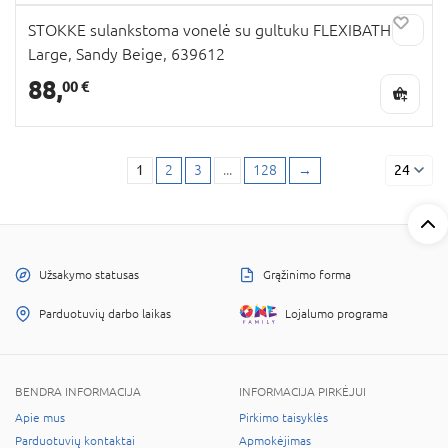
STOKKE sulankstoma vonelė su gultuku FLEXIBATH X-
Large, Sandy Beige, 639612
88,
00 €
1
2
3
...
128
→
24
Užsakymo statusas
Grąžinimo forma
Parduotuvių darbo laikas
Lojalumo programa
BENDRA INFORMACIJA
INFORMACIJA PIRKĖJUI
Apie mus
Pirkimo taisyklės
Parduotuvių kontaktai
Apmokėjimas