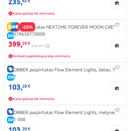
235,
82 €
Kaina galioja tik internetu
-20%
CHICCO lopšiukas NEXT2ME FOREVER MOON GREY,
00079650770000
E-KAINA
399,
20 €
499,00 €
Perkant papildomą prekę internetu
GERA KAINA
GLOBBER paspirtukas Flow Element Lights, žalias, 721-
307
E-KAINA
103,
20 €
Kaina galioja tik internetu
GERA KAINA
GLOBBER paspirtukas Flow Element Lights, mėlynas,
721-300
E-KAINA
103,
20 €