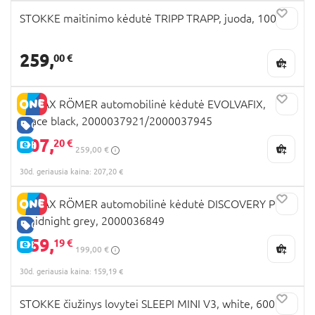
STOKKE maitinimo kėdutė TRIPP TRAPP, juoda, 100103
259,
00 €
BRITAX RÖMER automobilinė kėdutė EVOLVAFIX,
space black, 2000037921/2000037945
GERA KAINA
207,
20 €
E-KAINA
259,00 €
30d. geriausia kaina: 207,20 €
BRITAX RÖMER automobilinė kėdutė DISCOVERY PLUS
, midnight grey, 2000036849
GERA KAINA
159,
19 €
E-KAINA
199,00 €
30d. geriausia kaina: 159,19 €
STOKKE čiužinys lovytei SLEEPI MINI V3, white, 600101