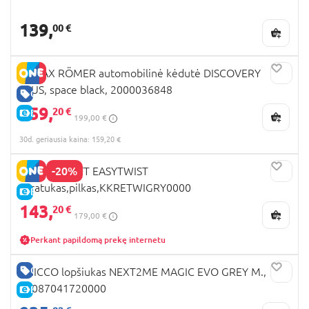
139,
00 €
BRITAX RÖMER automobilinė kėdutė DISCOVERY
PLUS, space black, 2000036848
GERA KAINA
159,
20 €
E-KAINA
199,00 €
30d. geriausia kaina: 159,20 €
-20%
KINDERKRAFT EASYTWIST
triratukas,pilkas,KKRETWIGRY0000
E-KAINA
143,
20 €
179,00 €
Perkant papildomą prekę internetu
GERA KAINA
CHICCO lopšiukas NEXT2ME MAGIC EVO GREY M.,
07087041720000
E-KAINA