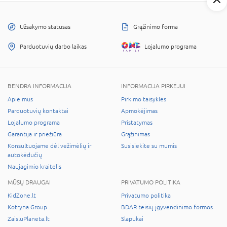
Užsakymo statusas
Grąžinimo forma
Parduotuvių darbo laikas
Lojalumo programa
BENDRA INFORMACIJA
INFORMACIJA PIRKĖJUI
Apie mus
Pirkimo taisyklės
Parduotuvių kontaktai
Apmokėjimas
Lojalumo programa
Pristatymas
Garantija ir priežiūra
Grąžinimas
Konsultuojame dėl vežimėlių ir
Susisiekite su mumis
autokėdučių
Naujagimio kraitelis
MŪSŲ DRAUGAI
PRIVATUMO POLITIKA
KidZone.lt
Privatumo politika
Kotryna Group
BDAR teisių įgyvendinimo formos
ZaisluPlaneta.lt
Slapukai