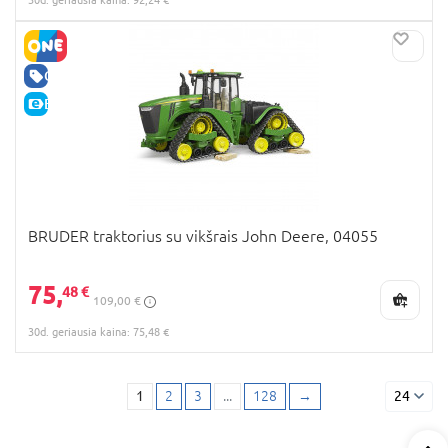
GERA KAINA
E-KAINA
BRUDER traktorius su vikšrais John Deere, 04055
75,
48 €
109,00 €
30d. geriausia kaina: 75,48 €
1
2
3
...
128
→
24