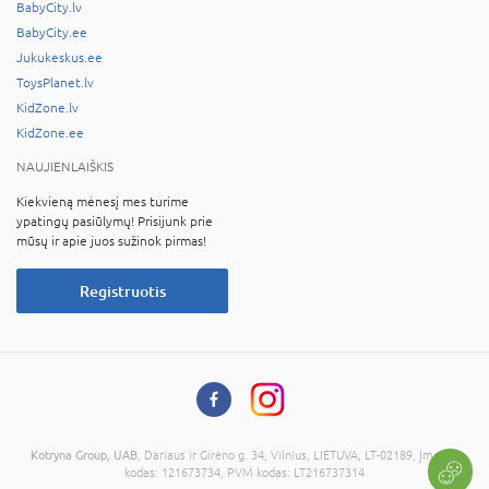
BabyCity.lv
BabyCity.ee
Jukukeskus.ee
ToysPlanet.lv
KidZone.lv
KidZone.ee
NAUJIENLAIŠKIS
Kiekvieną mėnesį mes turime
ypatingų pasiūlymų! Prisijunk prie
mūsų ir apie juos sužinok pirmas!
Registruotis
Kotryna Group, UAB
, Dariaus ir Girėno g. 34, Vilnius, LIETUVA, LT-02189, Įmonės
kodas: 121673734, PVM kodas: LT216737314