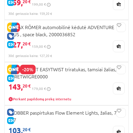
159,
20 €
E-KAINA
199,00 €
30d. geriausia kaina: 159,20 €
BRITAX RÖMER automobilinė kėdutė ADVENTURE
PLUS , space black, 2000036852
GERA KAINA
127,
20 €
E-KAINA
159,00 €
30d. geriausia kaina: 127,20 €
-20%
KINDERKRAFT EASYTWIST triratukas, tamsiai žalias,
KKRETWIGRE0000
E-KAINA
143,
20 €
179,00 €
Perkant papildomą prekę internetu
GERA KAINA
GLOBBER paspirtukas Flow Element Lights, žalias, 721-
307
E-KAINA
103,
20 €