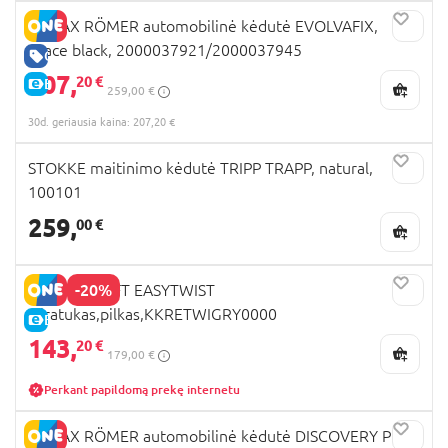
BRITAX RÖMER automobilinė kėdutė EVOLVAFIX,
space black, 2000037921/2000037945
GERA KAINA
207,
20 €
E-KAINA
259,00 €
30d. geriausia kaina: 207,20 €
STOKKE maitinimo kėdutė TRIPP TRAPP, natural,
100101
259,
00 €
-20%
KINDERKRAFT EASYTWIST
triratukas,pilkas,KKRETWIGRY0000
E-KAINA
143,
20 €
179,00 €
Perkant papildomą prekę internetu
BRITAX RÖMER automobilinė kėdutė DISCOVERY PLUS