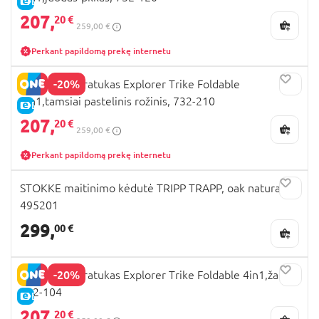
E-KAINA
207,
20 €
259,00 €
Perkant papildomą prekę internetu
-20%
GLOBBER triratukas Explorer Trike Foldable
4in1,tamsiai pastelinis rožinis, 732-210
E-KAINA
207,
20 €
259,00 €
Perkant papildomą prekę internetu
STOKKE maitinimo kėdutė TRIPP TRAPP, oak natural,
495201
299,
00 €
-20%
GLOBBER triratukas Explorer Trike Foldable 4in1,žalias,
732-104
E-KAINA
207,
20 €