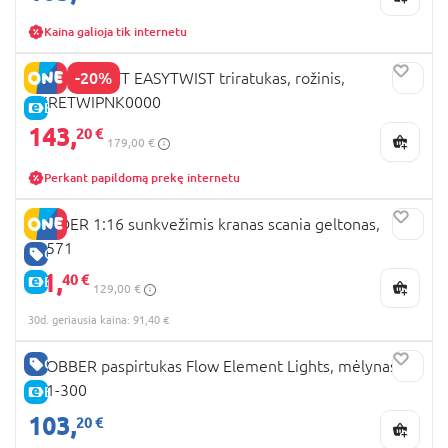
Kaina galioja tik internetu
-20%
KINDERKRAFT EASYTWIST triratukas, rožinis,
KKRETWIPNK0000
E-KAINA
143,
20 €
179,00 €
Perkant papildomą prekę internetu
BRUDER 1:16 sunkvežimis kranas scania geltonas,
03571
GERA KAINA
91,
40 €
E-KAINA
129,00 €
30d. geriausia kaina: 91,40 €
GERA KAINA
GLOBBER paspirtukas Flow Element Lights, mėlynas,
721-300
E-KAINA
103,
20 €