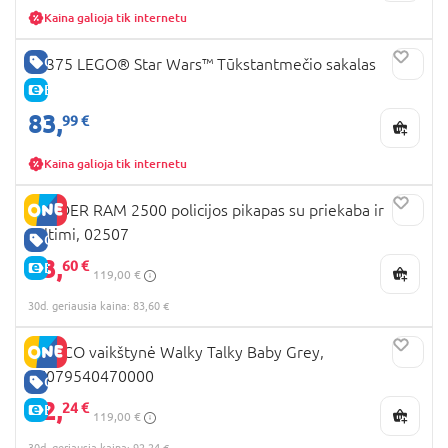
Kaina galioja tik internetu
GERA KAINA
75375 LEGO® Star Wars™ Tūkstantmečio sakalas
E-KAINA
83,
99 €
Kaina galioja tik internetu
BRUDER RAM 2500 policijos pikapas su priekaba ir
valtimi, 02507
GERA KAINA
83,
60 €
E-KAINA
119,00 €
30d. geriausia kaina: 83,60 €
CHICCO vaikštynė Walky Talky Baby Grey,
07079540470000
GERA KAINA
92,
24 €
E-KAINA
119,00 €
30d. geriausia kaina: 92,24 €