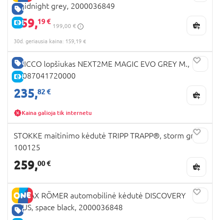
, midnight grey, 2000036849
GERA KAINA
159,
19 €
E-KAINA
199,00 €
30d. geriausia kaina: 159,19 €
GERA KAINA
CHICCO lopšiukas NEXT2ME MAGIC EVO GREY M.,
07087041720000
E-KAINA
235,
82 €
Kaina galioja tik internetu
STOKKE maitinimo kėdutė TRIPP TRAPP®, storm grey,
100125
259,
00 €
BRITAX RÖMER automobilinė kėdutė DISCOVERY
PLUS, space black, 2000036848
GERA KAINA