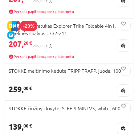
259,00 €
Perkant papildomą prekę internetu
-20%
GLOBBER triratukas Explorer Trike Foldable 4in1,
smėlinės spalvos , 732-211
E-KAINA
207,
20 €
259,00 €
Perkant papildomą prekę internetu
STOKKE maitinimo kėdutė TRIPP TRAPP, juoda, 100103
259,
00 €
STOKKE čiužinys lovytei SLEEPI MINI V3, white, 600101
139,
00 €