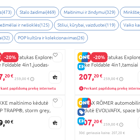
s
(
473
)
Stalo žaidimai
(
469
)
Maitinimui ir žindymui
(
329
)
Minkštiej
ežimėliai ir nešioklės
(
125
)
Stiliui, kūrybai, vaizduotei
(
119
)
Vaiko k
ai
(
32
)
POP kultūra ir kolekcionavimas
(
26
)
-20%
-20%
BER triratukas Explorer
GLOBBER triratukas Explor
e Foldable 4in1,juodas-
Trike Foldable 4in1,tamsiai
KAINA
E-KAINA
as, 732-120
pastelinis rožinis, 732-210
7,
207,
20 €
20 €
259,00 €
259,00 €
rkant papildomą prekę internetu
Perkant papildomą prekę intern
KE maitinimo kėdutė
BRITAX RÖMER automobili
P TRAPP®, storm grey,
kėdutė EVOLVAFIX, space bl
GERA KAINA
125
2000037921/2000037945
207,
9,
E-KAINA
20 €
00 €
259,00 €
30d. geriausia kaina: 207,20 €