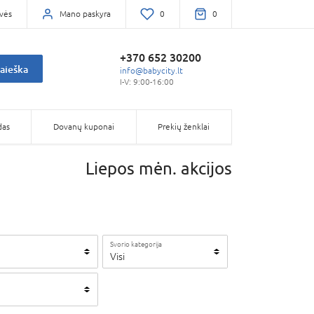
vės
Mano paskyra
0
0
+370 652 30200
aieška
info@babycity.lt
I-V: 9:00-16:00
das
Dovanų kuponai
Prekių ženklai
Liepos mėn. akcijos
Svorio kategorija
Visi