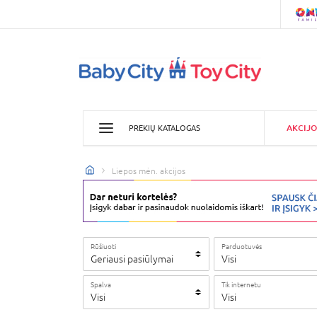
AKCIJO
PREKIŲ KATALOGAS
Liepos mėn. akcijos
Rūšiuoti
Parduotuvės
Geriausi pasiūlymai
Visi
Spalva
Tik internetu
Visi
Visi