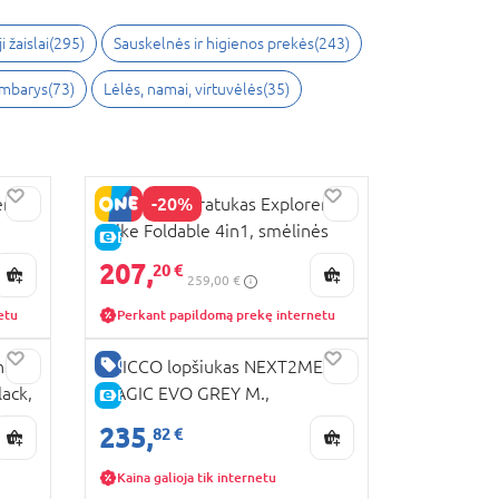
i žaislai
(
295
)
Sauskelnės ir higienos prekės
(
243
)
ambarys
(
73
)
Lėlės, namai, virtuvėlės
(
35
)
-20%
er
GLOBBER triratukas Explorer
Trike Foldable 4in1, smėlinės
E-KAINA
spalvos , 732-211
207,
20 €
259,00 €
etu
Perkant papildomą prekę internetu
GERA KAINA
nė
CHICCO lopšiukas NEXT2ME
ack,
MAGIC EVO GREY M.,
E-KAINA
07087041720000
235,
82 €
Kaina galioja tik internetu