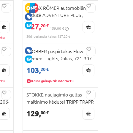
BRITAX RÖMER automobilinė
kėdutė ADVENTURE PLUS ,
GERA KAINA
space black, 2000036852
127,
E-KAINA
20 €
159,00 €
30d. geriausia kaina: 127,20 €
etu
GERA KAINA
GLOBBER paspirtukas Flow
Element Lights, žalias, 721-307
E-KAINA
103,
20 €
etu
Kaina galioja tik internetu
STOKKE naujagimio gultas
-206-
maitinimo kėdutei TRIPP TRAPP,
pilkas, 526101
129,
00 €