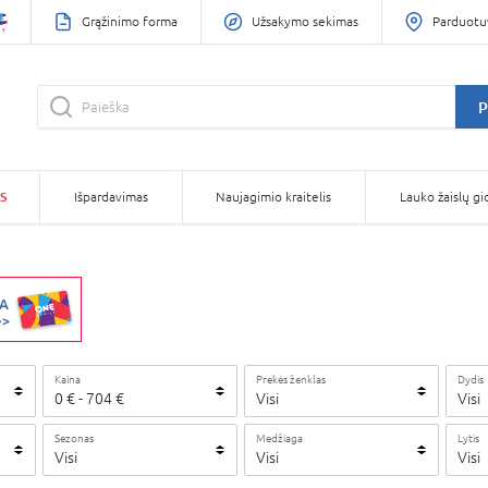
Grąžinimo forma
Užsakymo sekimas
Parduotu
P
S
Išpardavimas
Naujagimio kraitelis
Lauko žaislų gi
Kaina
Prekės ženklas
Dydis
0
€
-
704
€
Visi
Visi
Sezonas
Medžiaga
Lytis
Visi
Visi
Visi