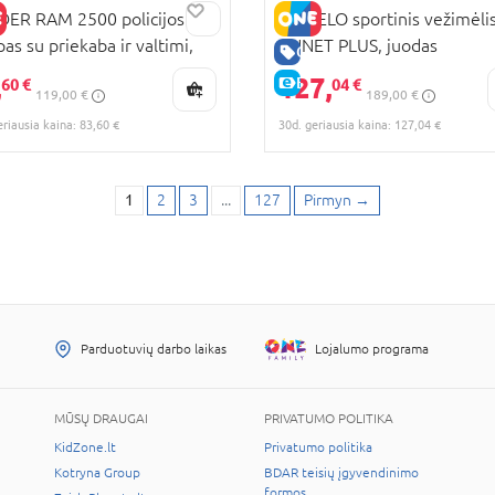
ER RAM 2500 policijos
LIONELO sportinis vežimėli
pas su priekaba ir valtimi,
ANNET PLUS, juodas
RA KAINA
GERA KAINA
07
,
127,
KAINA
E-KAINA
60 €
04 €
119,00 €
189,00 €
eriausia kaina: 83,60 €
30d. geriausia kaina: 127,04 €
1
2
3
...
127
Pirmyn
→
Parduotuvių darbo laikas
Lojalumo programa
MŪSŲ DRAUGAI
PRIVATUMO POLITIKA
KidZone.lt
Privatumo politika
Kotryna Group
BDAR teisių įgyvendinimo
formos