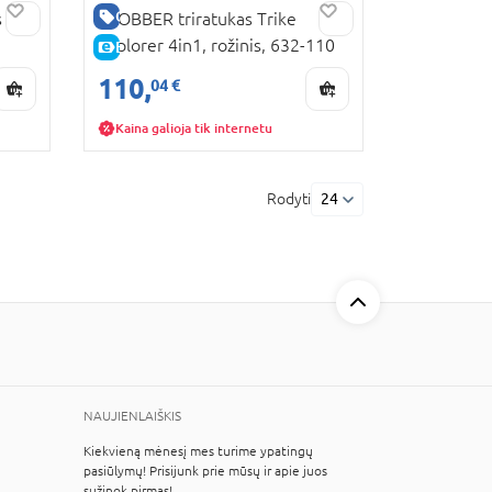
GERA KAINA
s
GLOBBER triratukas Trike
Explorer 4in1, rožinis, 632-110
E-KAINA
110,
04 €
Kaina galioja tik internetu
Rodyti
24
NAUJIENLAIŠKIS
Kiekvieną mėnesį mes turime ypatingų
pasiūlymų! Prisijunk prie mūsų ir apie juos
sužinok pirmas!