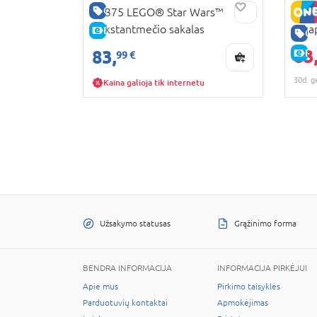
GERA KAINA
75375 LEGO® Star Wars™
BRUD
Tūkstantmečio sakalas
pika
E-KAINA
GE
025
83
83,
E-
99 €
30d. g
Kaina galioja tik internetu
Užsakymo statusas
Grąžinimo forma
BENDRA INFORMACIJA
INFORMACIJA PIRKĖJUI
Apie mus
Pirkimo taisyklės
Parduotuvių kontaktai
Apmokėjimas