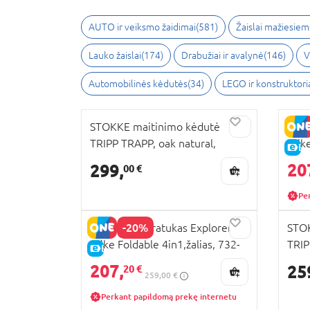
AUTO ir veiksmo žaidimai
(
581
)
Žaislai mažiesiem
Lauko žaislai
(
174
)
Drabužiai ir avalynė
(
146
)
V
Automobilinės kėdutės
(
34
)
LEGO ir konstruktori
STOKKE maitinimo kėdutė
GLOB
TRIPP TRAPP, oak natural,
Trik
E-
495201
pilk
20
299,
00 €
Pe
-20%
GLOBBER triratukas Explorer
STOK
Trike Foldable 4in1,žalias, 732-
TRIP
E-KAINA
104
100
207,
25
20 €
259,00 €
Perkant papildomą prekę internetu