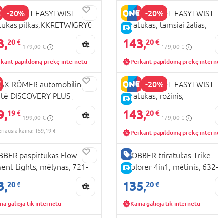
-20%
-20%
DERKRAFT EASYTWIST
KINDERKRAFT EASYTWIST
atukas,pilkas,KKRETWIGRY0
triratukas, tamsiai žalias,
KAINA
E-KAINA
KKRETWIGRE0000
3,
143,
20 €
20 €
179,00 €
179,00 €
rkant papildomą prekę internetu
Perkant papildomą prekę intern
-20%
TAX RÖMER automobilinė
KINDERKRAFT EASYTWIST
tė DISCOVERY PLUS ,
triratukas, rožinis,
RA KAINA
E-KAINA
ight grey, 2000036849
KKRETWIPNK0000
9,
143,
KAINA
19 €
20 €
199,00 €
179,00 €
eriausia kaina: 159,19 €
Perkant papildomą prekę intern
RA KAINA
GERA KAINA
BER paspirtukas Flow
GLOBBER triratukas Trike
ent Lights, mėlynas, 721-
Explorer 4in1, mėtinis, 632
KAINA
E-KAINA
2
3,
135,
20 €
20 €
na galioja tik internetu
Kaina galioja tik internetu