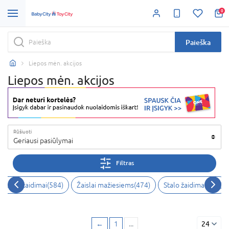
0
Paieška
Liepos mėn. akcijos
Liepos mėn. akcijos
Rūšiuoti
Geriausi pasiūlymai
Filtras
eiksmo žaidimai
(
584
)
Žaislai mažiesiems
(
474
)
Stalo žaidimai
(
472
)
←
1
...
24