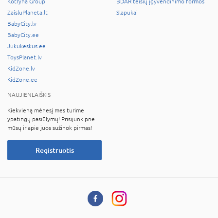
Kotryna Group
BDAR teisių įgyvendinimo formos
ZaisluPlaneta.lt
Slapukai
BabyCity.lv
BabyCity.ee
Jukukeskus.ee
ToysPlanet.lv
KidZone.lv
KidZone.ee
NAUJIENLAIŠKIS
Kiekvieną mėnesį mes turime
ypatingų pasiūlymų! Prisijunk prie
mūsų ir apie juos sužinok pirmas!
Registruotis