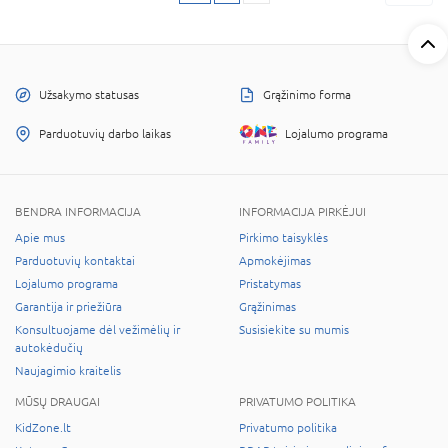
Užsakymo statusas
Grąžinimo forma
Parduotuvių darbo laikas
Lojalumo programa
BENDRA INFORMACIJA
INFORMACIJA PIRKĖJUI
Apie mus
Pirkimo taisyklės
Parduotuvių kontaktai
Apmokėjimas
Lojalumo programa
Pristatymas
Garantija ir priežiūra
Grąžinimas
Konsultuojame dėl vežimėlių ir
Susisiekite su mumis
autokėdučių
Naujagimio kraitelis
MŪSŲ DRAUGAI
PRIVATUMO POLITIKA
KidZone.lt
Privatumo politika