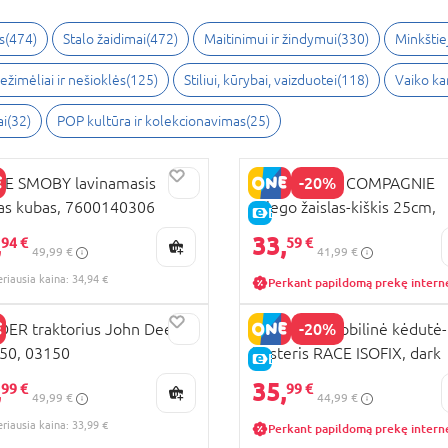
s
(
474
)
Stalo žaidimai
(
472
)
Maitinimui ir žindymui
(
330
)
Minkštiej
ežimėliai ir nešioklės
(
125
)
Stiliui, kūrybai, vaizduotei
(
118
)
Vaiko k
ai
(
32
)
POP kultūra ir kolekcionavimas
(
25
)
-20%
LE SMOBY lavinamasis
DOUDOU ET COMPAGNIE
las kubas, 7600140306
miego žaislas-kiškis 25cm,
RA KAINA
E-KAINA
DC3740
,
33,
KAINA
94 €
59 €
49,99 €
41,99 €
eriausia kaina: 34,94 €
Perkant papildomą prekę intern
-20%
ER traktorius John Deere
MILLI automobilinė kėdutė-
50, 03150
busteris RACE ISOFIX, dark
RA KAINA
E-KAINA
grey+blue, CC15-R129
,
35,
KAINA
99 €
99 €
49,99 €
44,99 €
eriausia kaina: 33,99 €
Perkant papildomą prekę intern