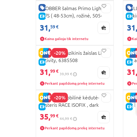
GERA KAINA
GE
GLOBBER šalmas Primo Lights,
VULL
XS/S ( 48-53cm), rožinė, 505-
rink
E-KAINA
E-
110
010
31,
31
59 €
Kaina galioja tik internetu
Kai
-20%
PLAYGRO muzikinis žaislas Lion
HAPE
Activity, 6385508
Up a
E-KAINA
E-
31,
31
99 €
39,99 €
Perkant papildomą prekę internetu
Pe
-20%
MILLI automobilinė kėdutė-
busteris RACE ISOFIX , dark
E-KAINA
E-
grey+light grey, CC15-R129
35,
99 €
44,99 €
Perkant papildomą prekę internetu