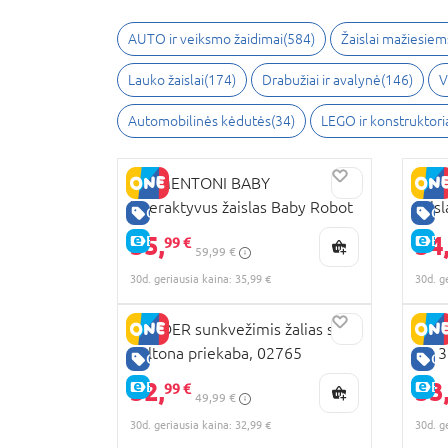
AUTO ir veiksmo žaidimai
(
584
)
Žaislai mažiesiem
Lauko žaislai
(
174
)
Drabužiai ir avalynė
(
146
)
V
Automobilinės kėdutės
(
34
)
LEGO ir konstruktori
CLEMENTONI BABY
LITT
interaktyvus žaislas Baby Robot
žais
GERA KAINA
GE
(LT, LV, EE), 50371
35,
34
E-KAINA
E-
99 €
59,99 €
30d. geriausia kaina: 35,99 €
30d. g
BRUDER sunkvežimis žalias su
BRUD
geltona priekaba, 02765
7R 3
GERA KAINA
GE
32,
33
E-KAINA
E-
99 €
49,99 €
30d. geriausia kaina: 32,99 €
30d. g