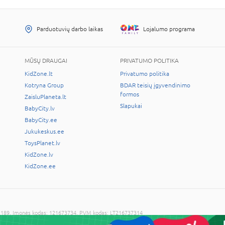
Parduotuvių darbo laikas
Lojalumo programa
MŪSŲ DRAUGAI
PRIVATUMO POLITIKA
KidZone.lt
Privatumo politika
Kotryna Group
BDAR teisių įgyvendinimo
formos
ZaisluPlaneta.lt
Slapukai
BabyCity.lv
BabyCity.ee
Jukukeskus.ee
ToysPlanet.lv
KidZone.lv
KidZone.ee
LT-02189, Įmonės kodas: 121673734, PVM kodas: LT216737314