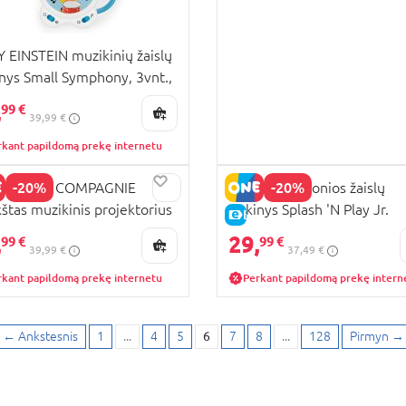
 EINSTEIN muzikinių žaislų
inys Small Symphony, 3vnt.,
75
,
99 €
39,99 €
rkant papildomą prekę internetu
-20%
-20%
DOU ET COMPAGNIE
BB JUNIOR vonios žaislų
štas muzikinis projektorius
rinkinys Splash 'N Play Jr.
KAINA
E-KAINA
is 19cm, DC4202
Captain's, 16-89009
,
29,
99 €
99 €
39,99 €
37,49 €
rkant papildomą prekę internetu
Perkant papildomą prekę intern
←
Ankstesnis
1
...
4
5
6
7
8
...
128
Pirmyn
→