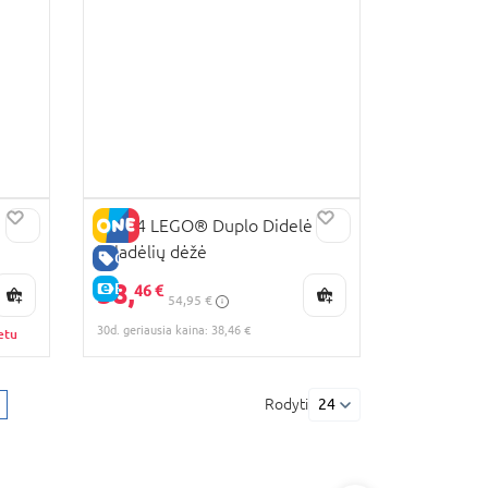
10914 LEGO® Duplo Didelė
kaladėlių dėžė
GERA KAINA
38,
E-KAINA
46 €
54,95 €
30d. geriausia kaina: 38,46 €
etu
Rodyti
24