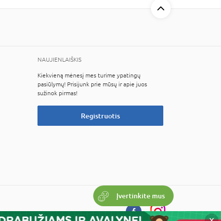
NAUJIENLAIŠKIS
Kiekvieną mėnesį mes turime ypatingų
pasiūlymų! Prisijunk prie mūsų ir apie juos
sužinok pirmas!
Registruotis
Įvertinkite mus
X