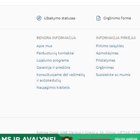
Užsakymo statusas
Grąžinimo forma
BENDRA INFORMACIJA
INFORMACIJA PIRKĖJUI
Apie mus
Pirkimo taisyklės
Parduotuvių kontaktai
Apmokėjimas
Lojalumo programa
Pristatymas
Garantija ir priežiūra
Grąžinimas
Konsultuojame dėl vežimėlių
Susisiekite su mumis
ir autokėdučių
Naujagimio kraitelis
Kotryna Group, UAB
, Dariaus ir Girėno g. 34, Vilnius, LIETUVA, 