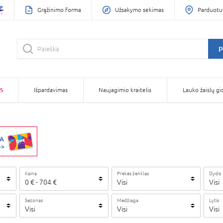
Grąžinimo forma
Užsakymo sekimas
Parduotu
P
S
Išpardavimas
Naujagimio kraitelis
Lauko žaislų gi
Kaina
Prekės ženklas
Dydis
0
€
-
704
€
Visi
Visi
Sezonas
Medžiaga
Lytis
Visi
Visi
Visi