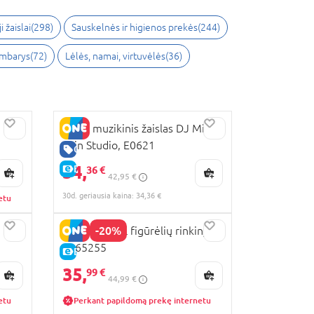
i žaislai
(
298
)
Sauskelnės ir higienos prekės
(
244
)
ambarys
(
72
)
Lėlės, namai, virtuvėlės
(
36
)
HAPE muzikinis žaislas DJ Mix &
Spin Studio, E0621
GERA KAINA
34,
E-KAINA
36 €
42,95 €
30d. geriausia kaina: 34,36 €
etu
-20%
PAW PATROL figūrėlių rinkinys,
6065255
E-KAINA
35,
99 €
44,99 €
etu
Perkant papildomą prekę internetu