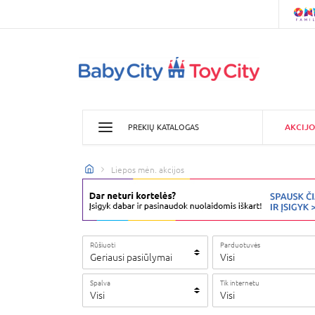
AKCIJO
PREKIŲ KATALOGAS
Liepos mėn. akcijos
Rūšiuoti
Parduotuvės
Geriausi pasiūlymai
Visi
Spalva
Tik internetu
Visi
Visi