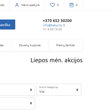
vės
Mano paskyra
0
0
+370 652 30200
aieška
info@babycity.lt
I-V: 9:00-16:00
das
Dovanų kuponai
Prekių ženklai
Liepos mėn. akcijos
Svorio kategorija
Visi