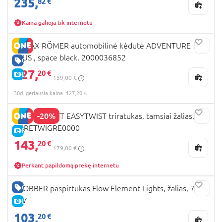
235,
82 €
Kaina galioja tik internetu
BRITAX RÖMER automobilinė kėdutė ADVENTURE
PLUS , space black, 2000036852
GERA KAINA
127,
20 €
E-KAINA
159,00 €
30d. geriausia kaina: 127,20 €
-20%
KINDERKRAFT EASYTWIST triratukas, tamsiai žalias,
KKRETWIGRE0000
E-KAINA
143,
20 €
179,00 €
Perkant papildomą prekę internetu
GERA KAINA
GLOBBER paspirtukas Flow Element Lights, žalias, 721-
307
E-KAINA
103,
20 €