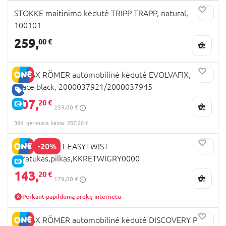
STOKKE maitinimo kėdutė TRIPP TRAPP, natural,
100101
259,
00 €
BRITAX RÖMER automobilinė kėdutė EVOLVAFIX,
space black, 2000037921/2000037945
GERA KAINA
207,
20 €
E-KAINA
259,00 €
30d. geriausia kaina: 207,20 €
-20%
KINDERKRAFT EASYTWIST
triratukas,pilkas,KKRETWIGRY0000
E-KAINA
143,
20 €
179,00 €
Perkant papildomą prekę internetu
BRITAX RÖMER automobilinė kėdutė DISCOVERY PLUS