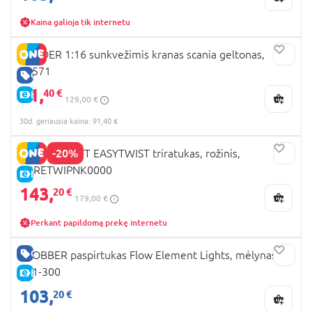
Kaina galioja tik internetu
BRUDER 1:16 sunkvežimis kranas scania geltonas,
03571
GERA KAINA
91,
40 €
E-KAINA
129,00 €
30d. geriausia kaina: 91,40 €
-20%
KINDERKRAFT EASYTWIST triratukas, rožinis,
KKRETWIPNK0000
E-KAINA
143,
20 €
179,00 €
Perkant papildomą prekę internetu
GERA KAINA
GLOBBER paspirtukas Flow Element Lights, mėlynas,
721-300
E-KAINA
103,
20 €