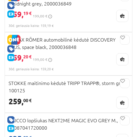
, midnight grey, 2000036849
GERA KAINA
159,
19 €
E-KAINA
199,00 €
30d. geriausia kaina: 159,19 €
BRITAX RÖMER automobilinė kėdutė DISCOVERY
PLUS, space black, 2000036848
GERA KAINA
159,
20 €
E-KAINA
199,00 €
30d. geriausia kaina: 159,20 €
STOKKE maitinimo kėdutė TRIPP TRAPP®, storm grey,
100125
259,
00 €
GERA KAINA
CHICCO lopšiukas NEXT2ME MAGIC EVO GREY M.,
07087041720000
E-KAINA