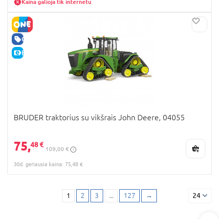
Kaina galioja tik internetu
GERA KAINA
E-KAINA
BRUDER traktorius su vikšrais John Deere, 04055
75,
48 €
109,00 €
30d. geriausia kaina: 75,48 €
1
2
3
...
127
→
24