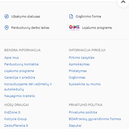
Užsakymo statusas
Grąžinimo forma
Parduotuvių darbo laikas
Lojalumo programa
BENDRA INFORMACIJA
INFORMACIJA PIRKĖJUI
Apie mus
Pirkimo taisyklės
Parduotuvių kontaktai
Apmokėjimas
Lojalumo programa
Pristatymas
Garantija ir priežiūra
Grąžinimas
Konsultuojame dėl vežimėlių ir
Susisiekite su mumis
autokėdučių
Naujagimio kraitelis
MŪSŲ DRAUGAI
PRIVATUMO POLITIKA
KidZone.lt
Privatumo politika
Kotryna Group
BDAR teisių įgyvendinimo formos
ZaisluPlaneta.lt
Slapukai