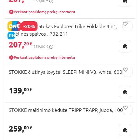
259,00 €
Perkant papildomą prekę internetu
-20%
GLOBBER triratukas Explorer Trike Foldable 4in1,
smėlinės spalvos , 732-211
E-KAINA
207,
20 €
259,00 €
Perkant papildomą prekę internetu
STOKKE čiužinys lovytei SLEEPI MINI V3, white, 600101
139,
00 €
STOKKE maitinimo kėdutė TRIPP TRAPP, juoda, 100103
259,
00 €