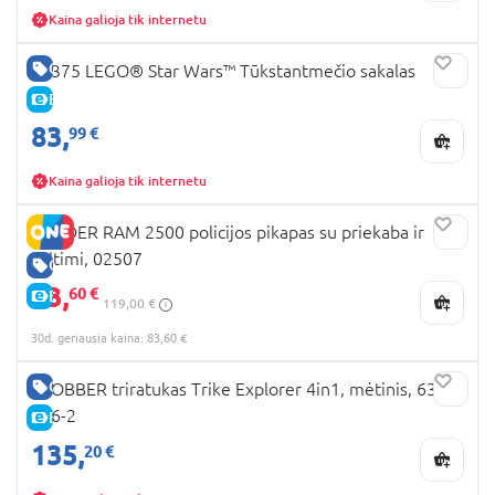
Kaina galioja tik internetu
GERA KAINA
75375 LEGO® Star Wars™ Tūkstantmečio sakalas
E-KAINA
83,
99 €
Kaina galioja tik internetu
BRUDER RAM 2500 policijos pikapas su priekaba ir
valtimi, 02507
GERA KAINA
83,
60 €
E-KAINA
119,00 €
30d. geriausia kaina: 83,60 €
GERA KAINA
GLOBBER triratukas Trike Explorer 4in1, mėtinis, 632-
206-2
E-KAINA
135,
20 €