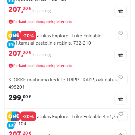
E-KAINA
207,
20 €
259,00 €
Perkant papildomą prekę internetu
-20%
GLOBBER triratukas Explorer Trike Foldable
4in1,tamsiai pastelinis rožinis, 732-210
E-KAINA
207,
20 €
259,00 €
Perkant papildomą prekę internetu
STOKKE maitinimo kėdutė TRIPP TRAPP, oak natural,
495201
299,
00 €
-20%
GLOBBER triratukas Explorer Trike Foldable 4in1,žalias,
732-104
E-KAINA
207,
20 €