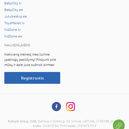
BabyCity.lv
BabyCity.ee
Jukukeskus.ee
ToysPlanet.lv
KidZone.lv
KidZone.ee
NAUJIENLAIŠKIS
Kiekvieną mėnesį mes turime
ypatingų pasiūlymų! Prisijunk prie
mūsų ir apie juos sužinok pirmas!
Registruotis
Kotryna Group, UAB
, Dariaus ir Girėno g. 34, Vilnius, LIETUVA, LT-02189, Įmonės
kodas: 121673734, PVM kodas: LT216737314