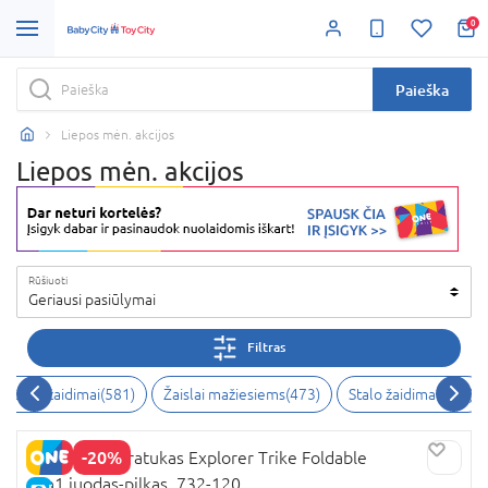
0
Paieška
Liepos mėn. akcijos
Liepos mėn. akcijos
Rūšiuoti
Geriausi pasiūlymai
Filtras
eiksmo žaidimai
(
581
)
Žaislai mažiesiems
(
473
)
Stalo žaidimai
(
469
)
-20%
GLOBBER triratukas Explorer Trike Foldable
4in1,juodas-pilkas, 732-120