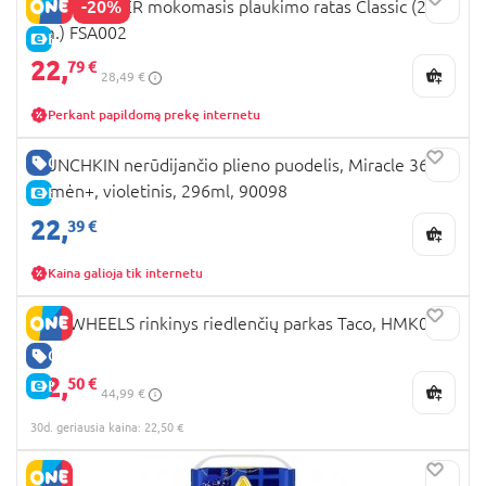
-20%
SWIMTRAINER mokomasis plaukimo ratas Classic (2-
6m.) FSA002
E-KAINA
22,
79 €
28,49 €
Perkant papildomą prekę internetu
GERA KAINA
MUNCHKIN nerūdijančio plieno puodelis, Miracle 360,
12mėn+, violetinis, 296ml, 90098
E-KAINA
22,
39 €
Kaina galioja tik internetu
HOT WHEELS rinkinys riedlenčių parkas Taco, HMK00
GERA KAINA
22,
50 €
E-KAINA
44,99 €
30d. geriausia kaina: 22,50 €