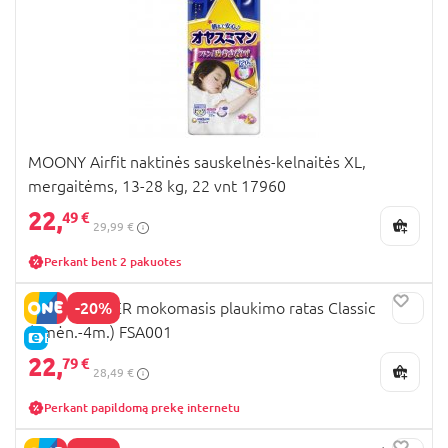
MOONY Airfit naktinės sauskelnės-kelnaitės XL,
mergaitėms, 13-28 kg, 22 vnt 17960
22,
49 €
29,99 €
Perkant bent 2 pakuotes
-20%
SWIMTRAINER mokomasis plaukimo ratas Classic
(3mėn.-4m.) FSA001
E-KAINA
22,
79 €
28,49 €
Perkant papildomą prekę internetu