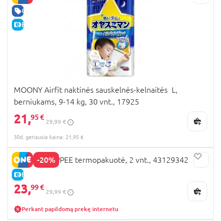
GERA KAINA
E-KAINA
MOONY Airfit naktinės sauskelnės-kelnaitės L,
berniukams, 9-14 kg, 30 vnt., 17925
21,
95 €
29,99 €
30d. geriausia kaina: 21,95 €
-20%
TOMMEE TIPPEE termopakuotė, 2 vnt., 43129342
E-KAINA
23,
99 €
29,99 €
Perkant papildomą prekę internetu