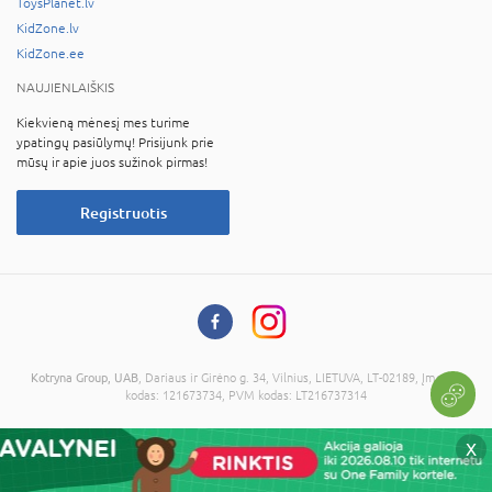
ToysPlanet.lv
KidZone.lv
KidZone.ee
NAUJIENLAIŠKIS
Kiekvieną mėnesį mes turime
ypatingų pasiūlymų! Prisijunk prie
mūsų ir apie juos sužinok pirmas!
Registruotis
Kotryna Group, UAB
, Dariaus ir Girėno g. 34, Vilnius, LIETUVA, LT-02189, Įmonės
kodas: 121673734, PVM kodas: LT216737314
© 2026 Visos teisės saugomos. Kopijuoti informaciją be administracijos sutikimo
X
draudžiama