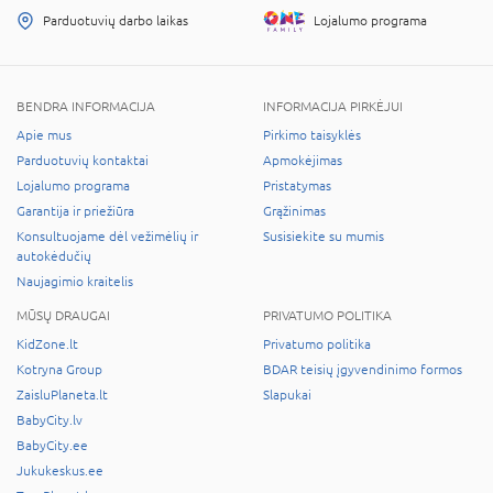
Parduotuvių darbo laikas
Lojalumo programa
BENDRA INFORMACIJA
INFORMACIJA PIRKĖJUI
Apie mus
Pirkimo taisyklės
Parduotuvių kontaktai
Apmokėjimas
Lojalumo programa
Pristatymas
Garantija ir priežiūra
Grąžinimas
Konsultuojame dėl vežimėlių ir
Susisiekite su mumis
autokėdučių
Naujagimio kraitelis
MŪSŲ DRAUGAI
PRIVATUMO POLITIKA
KidZone.lt
Privatumo politika
Kotryna Group
BDAR teisių įgyvendinimo formos
ZaisluPlaneta.lt
Slapukai
BabyCity.lv
BabyCity.ee
Jukukeskus.ee