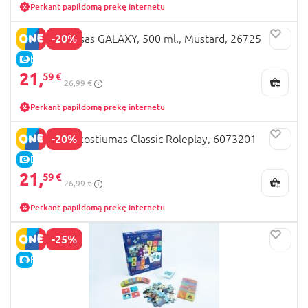
Perkant papildomą prekę internetu
-20%
SARO termosas GALAXY, 500 ml., Mustard, 26725
E-KAINA
21,
59 €
26,99 €
Perkant papildomą prekę internetu
-20%
SUPERMAN kostiumas Classic Roleplay, 6073201
E-KAINA
21,
59 €
26,99 €
Perkant papildomą prekę internetu
-25%
E-KAINA