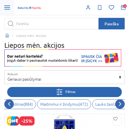
0
Paieška
Liepos mėn. akcijos
Liepos mėn. akcijos
Rūšiuoti
Geriausi pasiūlymai
Filtras
ksmo žaidimai
(
884
)
Maitinimui ir žindymui
(
472
)
Lauko žaislai
(
439
)
-25%