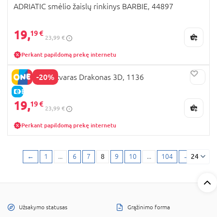
ADRIATIC smėlio žaislų rinkinys BARBIE, 44897
19,
19 €
23,99 €
Perkant papildomą prekę internetu
-20%
GUNTHER aitvaras Drakonas 3D, 1136
E-KAINA
19,
19 €
23,99 €
Perkant papildomą prekę internetu
←
1
...
6
7
8
9
10
...
104
→
24
Užsakymo statusas
Grąžinimo forma