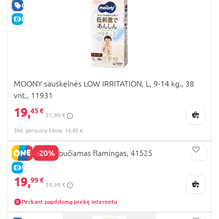
GERA KAINA
E-KAINA
MOONY sauskelnės LOW IRRITATION, L, 9-14 kg., 38
vnt., 11931
19,
45 €
31,99 €
30d. geriausia kaina: 19,45 €
-20%
BESTWAY pripučiamas flamingas, 41525
E-KAINA
19,
99 €
24,99 €
Perkant papildomą prekę internetu