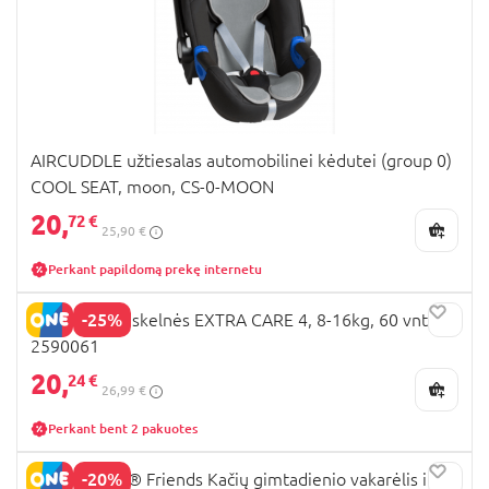
AIRCUDDLE užtiesalas automobilinei kėdutei (group 0)
COOL SEAT, moon, CS-0-MOON
20,
72 €
25,90 €
Perkant papildomą prekę internetu
-25%
HUGGIES sauskelnės EXTRA CARE 4, 8-16kg, 60 vnt.,
2590061
20,
24 €
26,99 €
Perkant bent 2 pakuotes
-20%
42666 LEGO® Friends Kačių gimtadienio vakarėlis ir