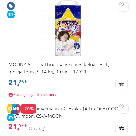
GERA KAINA
E-KAINA
MOONY Airfit naktinės sauskelnės-kelnaitės L,
mergaitėms, 9-14 kg, 30 vnt., 17931
21,
26 €
Kaina galioja tik internetu
-20%
AIRCUDDLE universalus užtiesalas (All in One) COOL
SEAT, moon, CS-A-MOON
E-KAINA
21,
52 €
26,90 €