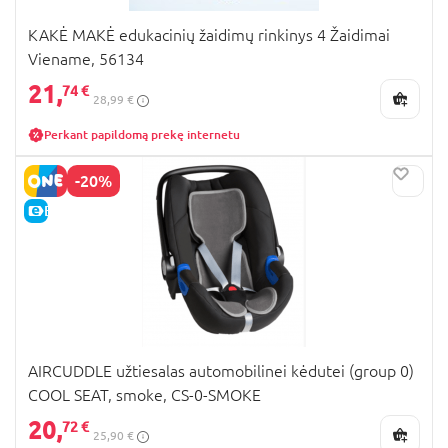
KAKĖ MAKĖ edukacinių žaidimų rinkinys 4 Žaidimai
Viename, 56134
21,
74 €
28,99 €
Perkant papildomą prekę internetu
-20%
E-KAINA
AIRCUDDLE užtiesalas automobilinei kėdutei (group 0)
COOL SEAT, smoke, CS-0-SMOKE
20,
72 €
25,90 €