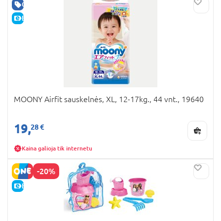
GERA KAINA
E-KAINA
MOONY Airfit sauskelnės, XL, 12-17kg., 44 vnt., 19640
19,
28 €
Kaina galioja tik internetu
-20%
E-KAINA