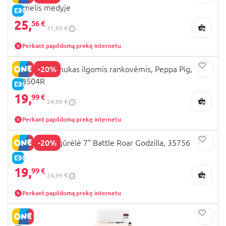
namelis medyje
E-KAINA
25,
56 €
31,95 €
Perkant papildomą prekę internetu
-20%
BIBADO seilinukas ilgomis rankovėmis, Peppa Pig,
BIB504R
E-KAINA
19,
99 €
24,99 €
Perkant papildomą prekę internetu
-20%
GODZILLA figūrėlė 7" Battle Roar Godzilla, 35756
E-KAINA
19,
99 €
24,99 €
Perkant papildomą prekę internetu