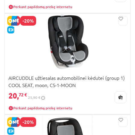
Perkant papildomą prekę internetu
-20%
E-KAINA
AIRCUDDLE užtiesalas automobilinei kėdutei (group 1)
COOL SEAT, moon, CS-1-MOON
20,
72 €
25,90 €
Perkant papildomą prekę internetu
-20%
E-KAINA