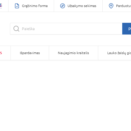
Grąžinimo forma
Užsakymo sekimas
Parduotu
P
S
Išpardavimas
Naujagimio kraitelis
Lauko žaislų gi