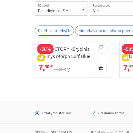
Rūšiuoti
Parduotuvės
Pavadinimas: Z-A
Visi
Kinetinis smėlis(1)
Modeliavimo ir lipdymo priem
-50%
-50
ORB FACTORY kūrybinis
ORB 
rinkinys Morph Surf Blue,
rink
IŠPARDAVIMAS
IŠ
ORB77174
ORB
7,
7,
50 €
5
14,99 €
Užsakymo statusas
Grąžinimo forma
BENDRA INFORMACIJA
INFORMACIJA PIRKĖJUI