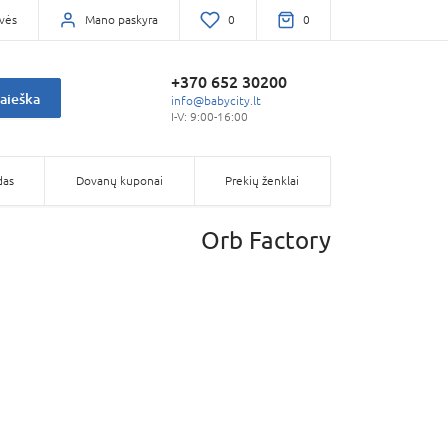
vės
Mano paskyra
0
0
+370 652 30200
aieška
info@babycity.lt
I-V: 9:00-16:00
das
Dovanų kuponai
Prekių ženklai
Orb Factory