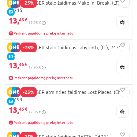
-25%
RAVENSBURGER stalo žaidimas Make ’n’ Break, (LT),
24715
E-KAINA
13,
46 €
17,95 €
Perkant papildomą prekę internetu
-25%
RAVENSBURGER stalo žaidimas Labyrinth, (LT), 24714
E-KAINA
13,
46 €
17,95 €
Perkant papildomą prekę internetu
-25%
RAVENSBURGER atminties žaidimas Lost Places, (EN),
23499
E-KAINA
13,
46 €
17,95 €
Perkant papildomą prekę internetu
-25%
RAVENSBURGER stalo žaidimas BASTA!, 26734