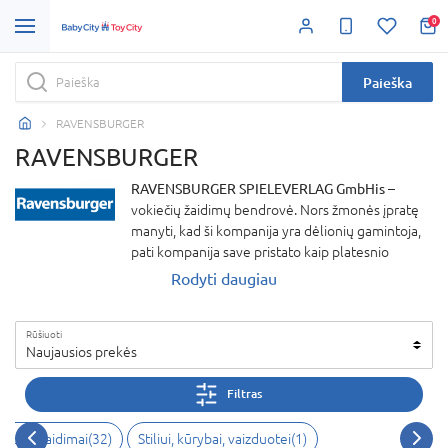
0
Paieška
RAVENSBURGER
RAVENSBURGER
RAVENSBURGER SPIELEVERLAG GmbHis
–
vokiečių žaidimų bendrovė. Nors žmonės įpratę
manyti, kad ši kompanija yra dėlionių gamintoja,
pati kompanija save pristato kaip platesnio
asortimento gamintoją. Įmonė taip pat gamina
Rodyti daugiau
knygas bei žaidimus ir yra vienas žymiausių
darbdavių Europos rinkoje. Mėlynas trikampis –
Rūšiuoti
vienas žymiausių prekinių logotipų Vokietijoje.
Naujausios prekės
Kompanijos asortimente puikuojasi apie 8000
skirtingų prekių.
Filtras
Stalo žaidimai(32)
Stiliui, kūrybai, vaizduotei(1)