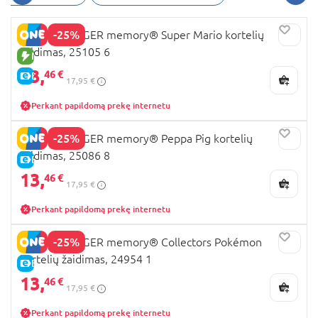
-25%
RAVENSBURGER memory® Super Mario kortelių
žaidimas, 25105 6
NAUJA PREKĖ
13,
46 €
E-KAINA
17,95 €
Perkant papildomą prekę internetu
-25%
RAVENSBURGER memory® Peppa Pig kortelių
žaidimas, 25086 8
E-KAINA
13,
46 €
17,95 €
Perkant papildomą prekę internetu
-25%
RAVENSBURGER memory® Collectors Pokémon
kortelių žaidimas, 24954 1
E-KAINA
13,
46 €
17,95 €
Perkant papildomą prekę internetu