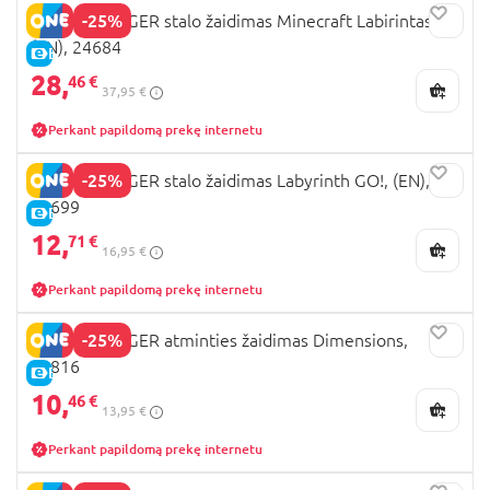
-25%
RAVENSBURGER stalo žaidimas Minecraft Labirintas,
(EN), 24684
E-KAINA
28,
46 €
37,95 €
Perkant papildomą prekę internetu
-25%
RAVENSBURGER stalo žaidimas Labyrinth GO!, (EN),
24699
E-KAINA
12,
71 €
16,95 €
Perkant papildomą prekę internetu
-25%
RAVENSBURGER atminties žaidimas Dimensions,
24816
E-KAINA
10,
46 €
13,95 €
Perkant papildomą prekę internetu