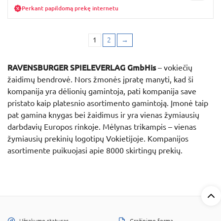
Perkant papildomą prekę internetu
1
2
→
RAVENSBURGER SPIELEVERLAG GmbHis
– vokiečių
žaidimų bendrovė. Nors žmonės įpratę manyti, kad ši
kompanija yra dėlionių gamintoja, pati kompanija save
pristato kaip platesnio asortimento gamintoją. Įmonė taip
pat gamina knygas bei žaidimus ir yra vienas žymiausių
darbdavių Europos rinkoje. Mėlynas trikampis – vienas
žymiausių prekinių logotipų Vokietijoje. Kompanijos
asortimente puikuojasi apie 8000 skirtingų prekių.
Užsakymo statusas
Grąžinimo forma