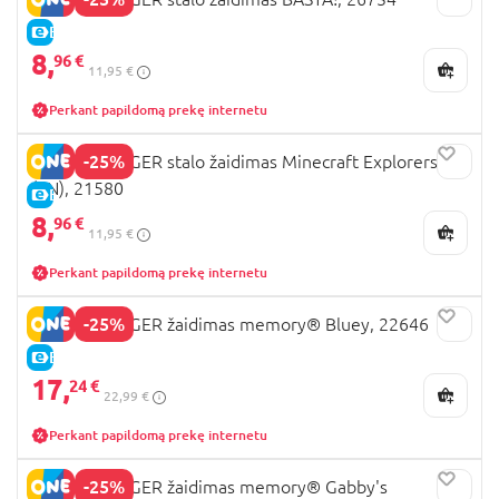
E-KAINA
8,
96 €
11,95 €
Perkant papildomą prekę internetu
-25%
RAVENSBURGER stalo žaidimas Minecraft Explorers,
(EN), 21580
E-KAINA
8,
96 €
11,95 €
Perkant papildomą prekę internetu
-25%
RAVENSBURGER žaidimas memory® Bluey, 22646
E-KAINA
17,
24 €
22,99 €
Perkant papildomą prekę internetu
-25%
RAVENSBURGER žaidimas memory® Gabby's