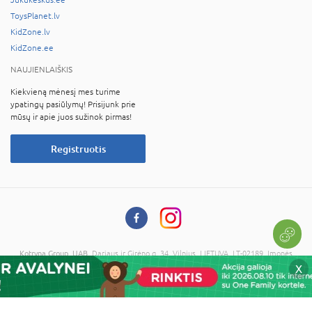
ToysPlanet.lv
KidZone.lv
KidZone.ee
NAUJIENLAIŠKIS
Kiekvieną mėnesį mes turime
ypatingų pasiūlymų! Prisijunk prie
mūsų ir apie juos sužinok pirmas!
Registruotis
Kotryna Group, UAB
, Dariaus ir Girėno g. 34, Vilnius, LIETUVA, LT-02189, Įmonės
kodas: 121673734, PVM kodas: LT216737314
X
© 2026 Visos teisės saugomos. Kopijuoti informaciją be administracijos sutikimo
draudžiama