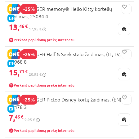
-25%
RAVENSBURGER memory® Hello Kitty kortelių
žaidimas, 25084 4
E-KAINA
13,
46 €
17,95 €
Perkant papildomą prekę internetu
-25%
RAVENSBURGER Half & Seek stalo žaidimas, (LT, LV, EE),
24968 8
E-KAINA
15,
71 €
20,95 €
Perkant papildomą prekę internetu
-25%
RAVENSBURGER Pictoo Disney kortų žaidimas, (EN),
23478 3
E-KAINA
7,
46 €
9,95 €
Perkant papildomą prekę internetu