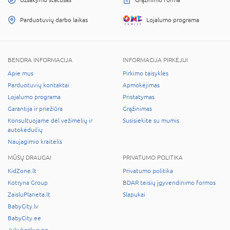
Parduotuvių darbo laikas
Lojalumo programa
BENDRA INFORMACIJA
INFORMACIJA PIRKĖJUI
Apie mus
Pirkimo taisyklės
Parduotuvių kontaktai
Apmokėjimas
Lojalumo programa
Pristatymas
Garantija ir priežiūra
Grąžinimas
Konsultuojame dėl vežimėlių ir
Susisiekite su mumis
autokėdučių
Naujagimio kraitelis
MŪSŲ DRAUGAI
PRIVATUMO POLITIKA
KidZone.lt
Privatumo politika
Kotryna Group
BDAR teisių įgyvendinimo formos
ZaisluPlaneta.lt
Slapukai
BabyCity.lv
BabyCity.ee
Jukukeskus.ee