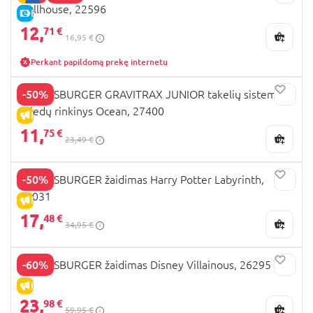
Dollhouse, 22596
E-KAINA
12,
71 €
16,95 €
Perkant papildomą prekę internetu
-50%
RAVENSBURGER GRAVITRAX JUNIOR takelių sistemos
priedų rinkinys Ocean, 27400
IŠPARDAVIMAS
11,
75 €
23,49 €
-50%
RAVENSBURGER žaidimas Harry Potter Labyrinth,
26031
IŠPARDAVIMAS
17,
48 €
34,95 €
-60%
RAVENSBURGER žaidimas Disney Villainous, 26295
IŠPARDAVIMAS
23,
98 €
59,95 €