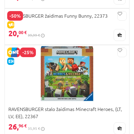
-50%
RAVENSBURGER žaidimas Funny Bunny, 22373
IŠPARDAVIMAS
20,
00 €
39,99 €
-25%
E-KAINA
RAVENSBURGER stalo žaidimas Minecraft Heroes, (LT,
LV, EE), 22367
26,
96 €
35,95 €