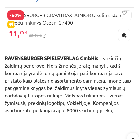
-50%
RAVENSBURGER GRAVITRAX JUNIOR takelių sistemos
priedų rinkinys Ocean, 27400
IŠPARDAVIMAS
11,
75 €
23,49 €
RAVENSBURGER SPIELEVERLAG GmbHis
– vokiečių
žaidimų bendrovė. Nors žmonės įpratę manyti, kad ši
kompanija yra dėlionių gamintoja, pati kompanija save
pristato kaip platesnio asortimento gamintoją. Įmonė taip
pat gamina knygas bei žaidimus ir yra vienas žymiausių
darbdavių Europos rinkoje. Mėlynas trikampis – vienas
žymiausių prekinių logotipų Vokietijoje. Kompanijos
asortimente puikuojasi apie 8000 skirtingų prekių.