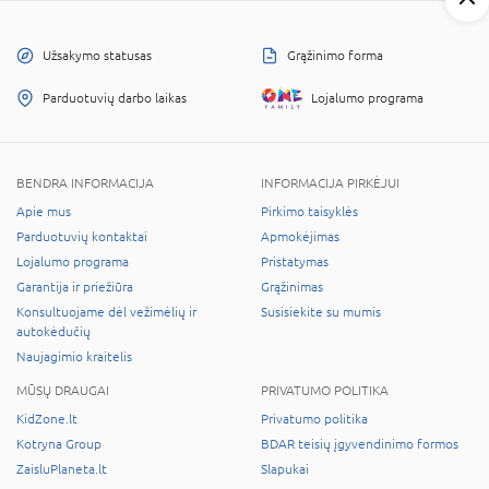
Užsakymo statusas
Grąžinimo forma
Parduotuvių darbo laikas
Lojalumo programa
BENDRA INFORMACIJA
INFORMACIJA PIRKĖJUI
Apie mus
Pirkimo taisyklės
Parduotuvių kontaktai
Apmokėjimas
Lojalumo programa
Pristatymas
Garantija ir priežiūra
Grąžinimas
Konsultuojame dėl vežimėlių ir
Susisiekite su mumis
autokėdučių
Naujagimio kraitelis
MŪSŲ DRAUGAI
PRIVATUMO POLITIKA
KidZone.lt
Privatumo politika
Kotryna Group
BDAR teisių įgyvendinimo formos
ZaisluPlaneta.lt
Slapukai