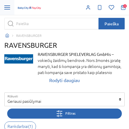
0
Paieška
RAVENSBURGER
RAVENSBURGER
RAVENSBURGER SPIELEVERLAG GmbHis
–
vokiečių žaidimų bendrovė. Nors žmonės įpratę
manyti, kad ši kompanija yra dėlionių gamintoja,
pati kompanija save pristato kaip platesnio
asortimento gamintoją. Įmonė taip pat gamina
Rodyti daugiau
knygas bei žaidimus ir yra vienas žymiausių
darbdavių Europos rinkoje. Mėlynas trikampis –
Rūšiuoti
vienas žymiausių prekinių logotipų Vokietijoje.
Geriausi pasiūlymai
Kompanijos asortimente puikuojasi apie 8000
skirtingų prekių.
Filtras
Rankdarbiai(1)