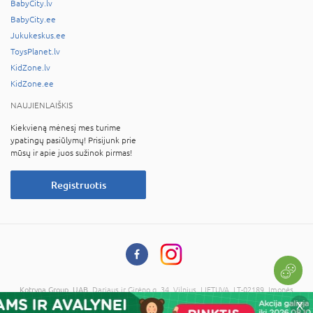
BabyCity.lv
BabyCity.ee
Jukukeskus.ee
ToysPlanet.lv
KidZone.lv
KidZone.ee
NAUJIENLAIŠKIS
Kiekvieną mėnesį mes turime
ypatingų pasiūlymų! Prisijunk prie
mūsų ir apie juos sužinok pirmas!
Registruotis
Kotryna Group, UAB
, Dariaus ir Girėno g. 34, Vilnius, LIETUVA, LT-02189, Įmonės
kodas: 121673734, PVM kodas: LT216737314
X