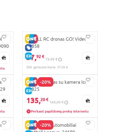
bilis
REVELL RC dronas GO! Video,
9090
23858
GERA KAINA
37,
E-KAINA
92 €
79,99 €
30d. geriausia kaina: 37,92 €
etu
-20%
arnis
REVELL dronas su kamera Icon,
829
23825
E-KAINA
135,
20 €
169,00 €
etu
Perkant papildomą prekę internetu
-20%
ash
REVELL RC automobiliai