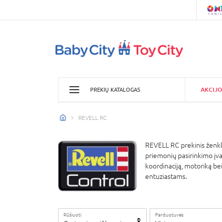
AKCIJO
PREKIŲ KATALOGAS
REVELL RC
REVELL RC prekinis ženkla
priemonių pasirinkimo įvair
koordinaciją, motoriką be
entuziastams.
Rūšiuoti
Parduotuvės