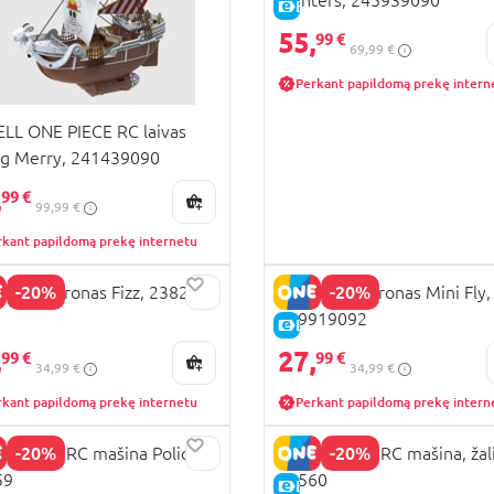
Fighters, 245939090
KAINA
E-KAINA
55,
99 €
69,99 €
Perkant papildomą prekę intern
LL ONE PIECE RC laivas
g Merry, 241439090
,
99 €
99,99 €
rkant papildomą prekę internetu
-20%
-20%
LL RC dronas Fizz, 23823
REVELL RC dronas Mini Fly,
239919092
KAINA
E-KAINA
,
27,
99 €
99 €
34,99 €
34,99 €
rkant papildomą prekę internetu
Perkant papildomą prekę intern
-20%
-20%
LL mini RC mašina Police,
REVELL mini RC mašina, žali
59
23560
KAINA
E-KAINA