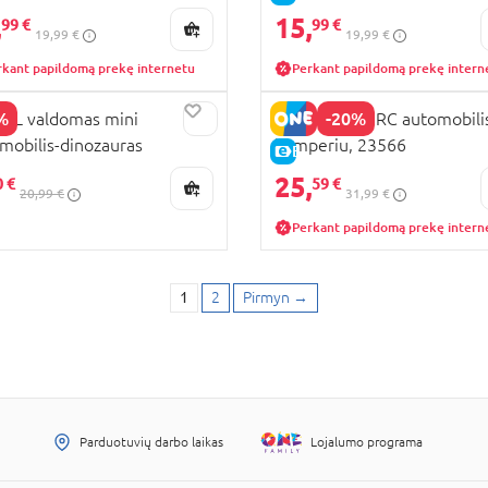
,
15,
99 €
99 €
19,99 €
19,99 €
rkant papildomą prekę internetu
Perkant papildomą prekę intern
%
-20%
LL valdomas mini
REVELL mini RC automobili
mobilis-dinozauras
kemperiu, 23566
PARDAVIMAS
E-KAINA
osaurus, 23563
25,
0 €
59 €
20,99 €
31,99 €
Perkant papildomą prekę intern
1
2
Pirmyn
→
Parduotuvių darbo laikas
Lojalumo programa