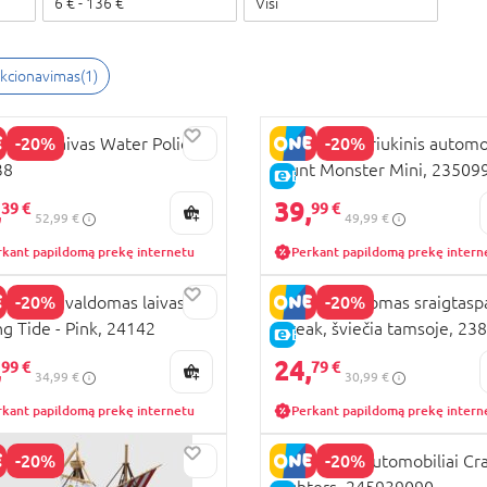
6
€
-
136
€
Visi
ekcionavimas
(
1
)
-20%
-20%
LL RC laivas Water Police,
REVELL RC triukinis automo
38
Stunt Monster Mini, 23509
KAINA
E-KAINA
,
39,
39 €
99 €
52,99 €
49,99 €
rkant papildomą prekę internetu
Perkant papildomą prekę intern
-20%
-20%
LL 1:24 valdomas laivas
REVELL valdomas sraigtasp
ng Tide - Pink, 24142
Streak, šviečia tamsoje, 23
KAINA
E-KAINA
,
24,
99 €
79 €
34,99 €
30,99 €
rkant papildomą prekę internetu
Perkant papildomą prekę intern
-20%
-20%
REVELL RC automobiliai Cr