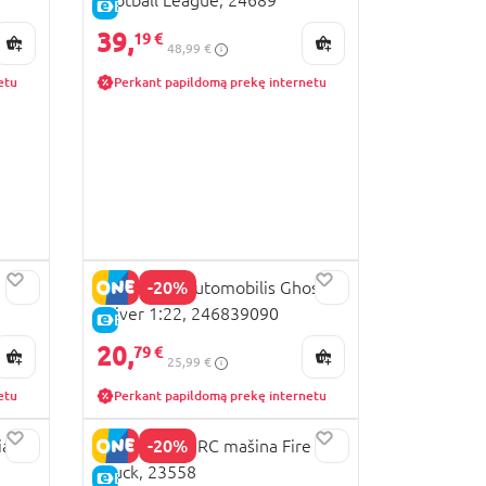
Football League, 24689
E-KAINA
39,
19 €
48,99 €
etu
Perkant papildomą prekę internetu
-20%
REVELL RC automobilis Ghost
Driver 1:22, 246839090
E-KAINA
20,
79 €
25,99 €
etu
Perkant papildomą prekę internetu
-20%
a,
REVELL mini RC mašina Fire
Truck, 23558
E-KAINA