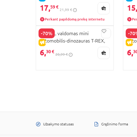
17,
15
59 €
21,99 €
Perkant papildomą prekę internetu
Pe
-70%
-70
REVELL valdomas mini
REVE
automobilis-dinozauras T-REX,
auto
IŠPARDAVIMAS
IŠ
23562
Steg
6,
6,
30 €
3
20,99 €
Užsakymo statusas
Grąžinimo forma