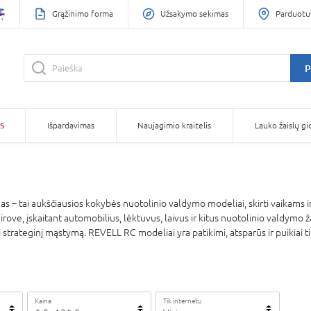
Grąžinimo forma
Užsakymo sekimas
Parduotu
P
S
Išpardavimas
Naujagimio kraitelis
Lauko žaislų gi
s – tai aukščiausios kokybės nuotolinio valdymo modeliai, skirti vaikams
ove, įskaitant automobilius, lėktuvus, laivus ir kitus nuotolinio valdymo žais
i strateginį mąstymą. REVELL RC modeliai yra patikimi, atsparūs ir puikiai 
Kaina
Tik internetu