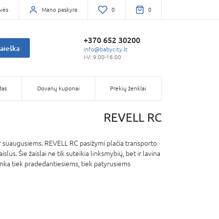
vės
Mano paskyra
0
0
+370 652 30200
aieška
info@babycity.lt
I-V: 9:00-16:00
das
Dovanų kuponai
Prekių ženklai
REVELL RC
 ir suaugusiems. REVELL RC pasižymi plačia transporto
lus. Šie žaislai ne tik suteikia linksmybių, bet ir lavina
tinka tiek pradedantiesiems, tiek patyrusiems