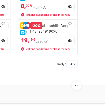
8,
00 €
10,00 €
etu
Perkant papildomą prekę internetu
-20%
s su
REVELL RC automobilis Dodge
Ram 1:43, 234919090
E-KAINA
19,
19 €
23,99 €
etu
Perkant papildomą prekę internetu
Rodyti
24