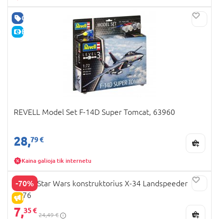
GERA KAINA
E-KAINA
REVELL Model Set F-14D Super Tomcat, 63960
28,
79 €
Kaina galioja tik internetu
-70%
Revell Star Wars konstruktorius X-34 Landspeeder
6676
IŠPARDAVIMAS
7,
35 €
24,49 €