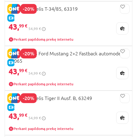
-20%
REVELL modelis T-34/85, 63319
E-KAINA
43,
99 €
54,99 €
Perkant papildomą prekę internetu
-20%
REVELL 1965 Ford Mustang 2+2 Fastback automodelis,
67065
E-KAINA
43,
99 €
54,99 €
Perkant papildomą prekę internetu
-20%
REVELL modelis Tiger II Ausf. B, 63249
E-KAINA
43,
99 €
54,99 €
Perkant papildomą prekę internetu