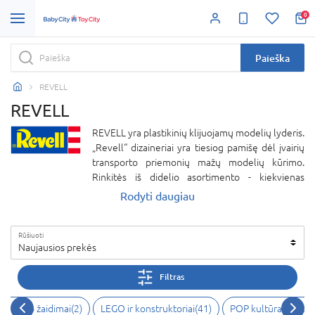
0
Paieška
REVELL
REVELL
REVELL yra plastikinių klijuojamų modelių lyderis.
„Revell“ dizaineriai yra tiesiog pamišę dėl įvairių
transporto priemonių mažų modelių kūrimo.
Rinkitės iš didelio asortimento - kiekvienas
automobilis, laivas, lėktuvas itin tiksliai atkartotas.
Rodyti daugiau
Modelio suklijavimas ir nudažymas suteiks daug
džiaugsmo ir pasididžiavimo savimi kiekvienam
Rūšiuoti
vaikui. REVELL klijuojami modeliai patiks ir
Naujausios prekės
kolekcionieriams.
Filtras
veiksmo žaidimai(2)
LEGO ir konstruktoriai(41)
POP kultūra ir kole