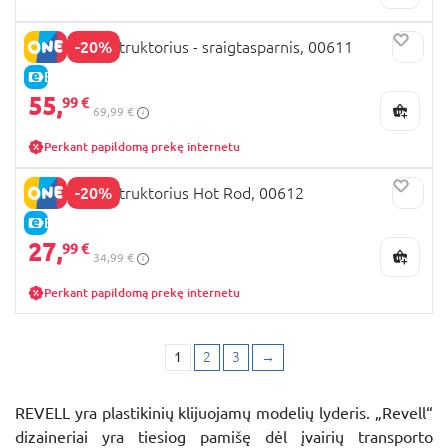
-20%
REVELL konstruktorius - sraigtasparnis, 00611
E-KAINA
55,
99 €
69,99 €
Perkant papildomą prekę internetu
-20%
REVELL konstruktorius Hot Rod, 00612
E-KAINA
27,
99 €
34,99 €
Perkant papildomą prekę internetu
1
2
3
→
REVELL yra plastikinių klijuojamų modelių lyderis. „Revell“
dizaineriai yra tiesiog pamišę dėl įvairių transporto