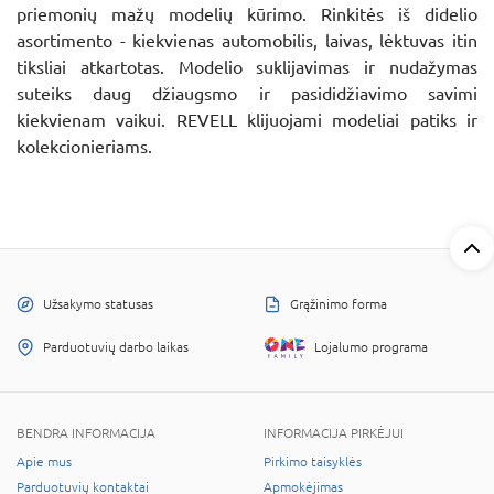
priemonių mažų modelių kūrimo. Rinkitės iš didelio
asortimento - kiekvienas automobilis, laivas, lėktuvas itin
tiksliai atkartotas. Modelio suklijavimas ir nudažymas
suteiks daug džiaugsmo ir pasididžiavimo savimi
kiekvienam vaikui. REVELL klijuojami modeliai patiks ir
kolekcionieriams.
Užsakymo statusas
Grąžinimo forma
Parduotuvių darbo laikas
Lojalumo programa
BENDRA INFORMACIJA
INFORMACIJA PIRKĖJUI
Apie mus
Pirkimo taisyklės
Parduotuvių kontaktai
Apmokėjimas