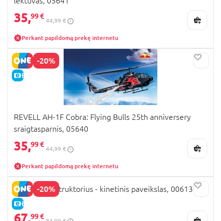
lėktuvas, 05641
35,
99 €
44,99 €
Perkant papildomą prekę internetu
-20%
E-KAINA
REVELL AH-1F Cobra: Flying Bulls 25th anniversery
sraigtasparnis, 05640
35,
99 €
44,99 €
Perkant papildomą prekę internetu
-20%
REVELL konstruktorius - kinetinis paveikslas, 00613
E-KAINA
67,
99 €
84,99 €