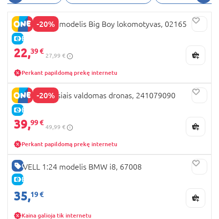
-20%
REVELL 1:87 modelis Big Boy lokomotyvas, 02165
E-KAINA
22,
39 €
27,99 €
Perkant papildomą prekę internetu
-20%
REVELL judesiais valdomas dronas, 241079090
E-KAINA
39,
99 €
49,99 €
Perkant papildomą prekę internetu
GERA KAINA
REVELL 1:24 modelis BMW i8, 67008
E-KAINA
35,
19 €
Kaina galioja tik internetu