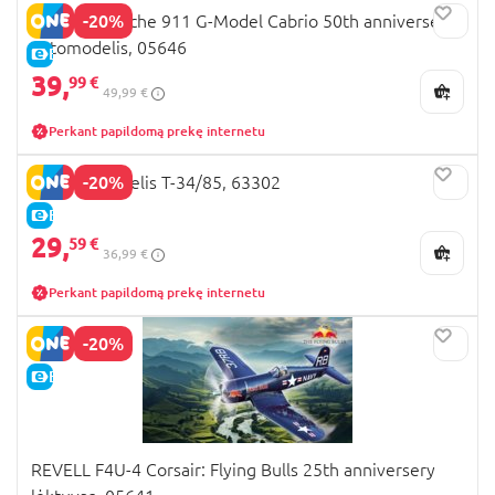
-20%
REVELL Porsche 911 G-Model Cabrio 50th anniversery
automodelis, 05646
E-KAINA
39,
99 €
49,99 €
Perkant papildomą prekę internetu
-20%
REVELL modelis T-34/85, 63302
E-KAINA
29,
59 €
36,99 €
Perkant papildomą prekę internetu
-20%
E-KAINA
REVELL F4U-4 Corsair: Flying Bulls 25th anniversery