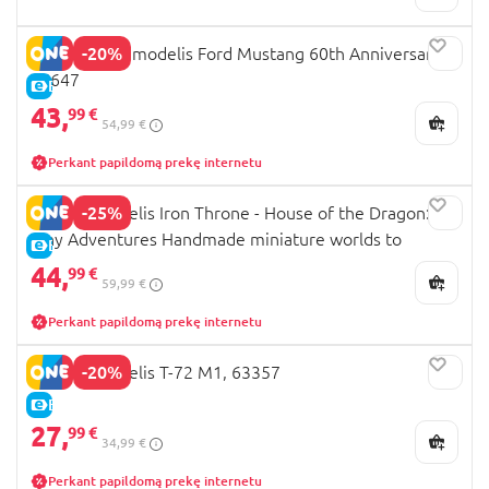
-20%
REVELL 1:24 modelis Ford Mustang 60th Anniversary,
05647
E-KAINA
43,
99 €
54,99 €
Perkant papildomą prekę internetu
-25%
REVELL modelis Iron Throne - House of the Dragon:
Tiny Adventures Handmade miniature worlds to
E-KAINA
assemble, 00531
44,
99 €
59,99 €
Perkant papildomą prekę internetu
-20%
REVELL modelis T-72 M1, 63357
E-KAINA
27,
99 €
34,99 €
Perkant papildomą prekę internetu