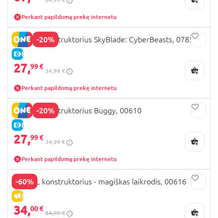
Perkant papildomą prekę internetu
-20%
REVELL konstruktorius SkyBlade: CyberBeasts, 07850
E-KAINA
27,
99 €
34,99 €
Perkant papildomą prekę internetu
-20%
REVELL konstruktorius Buggy, 00610
E-KAINA
27,
99 €
34,99 €
Perkant papildomą prekę internetu
-60%
REVELL konstruktorius - magiškas laikrodis, 00616
IŠPARDAVIMAS
34,
00 €
84,99 €