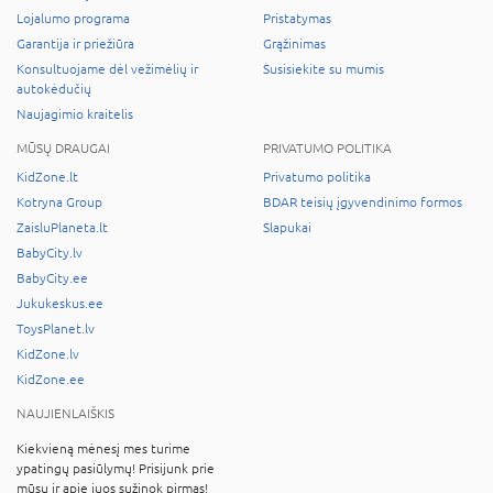
Lojalumo programa
Pristatymas
Garantija ir priežiūra
Grąžinimas
Konsultuojame dėl vežimėlių ir
Susisiekite su mumis
autokėdučių
Naujagimio kraitelis
MŪSŲ DRAUGAI
PRIVATUMO POLITIKA
KidZone.lt
Privatumo politika
Kotryna Group
BDAR teisių įgyvendinimo formos
ZaisluPlaneta.lt
Slapukai
BabyCity.lv
BabyCity.ee
Jukukeskus.ee
ToysPlanet.lv
KidZone.lv
KidZone.ee
NAUJIENLAIŠKIS
Kiekvieną mėnesį mes turime
ypatingų pasiūlymų! Prisijunk prie
mūsų ir apie juos sužinok pirmas!