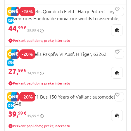
-25%
REVELL modelis Quidditch Field - Harry Potter: Tiny
Adventures Handmade miniature worlds to assemble,
E-KAINA
00532
44,
99 €
59,99 €
Perkant papildomą prekę internetu
-20%
REVELL modelis PzKpfw VI Ausf. H Tiger, 63262
E-KAINA
27,
99 €
34,99 €
Perkant papildomą prekę internetu
-20%
REVELL VW T1 Bus 150 Years of Vaillant automodelis,
05648
E-KAINA
39,
99 €
49,99 €
Perkant papildomą prekę internetu