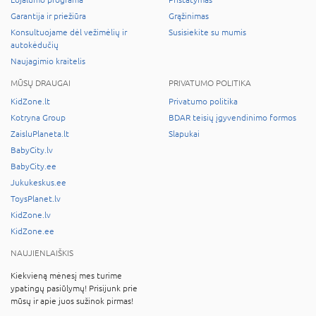
Garantija ir priežiūra
Grąžinimas
Konsultuojame dėl vežimėlių ir
Susisiekite su mumis
autokėdučių
Naujagimio kraitelis
MŪSŲ DRAUGAI
PRIVATUMO POLITIKA
KidZone.lt
Privatumo politika
Kotryna Group
BDAR teisių įgyvendinimo formos
ZaisluPlaneta.lt
Slapukai
BabyCity.lv
BabyCity.ee
Jukukeskus.ee
ToysPlanet.lv
KidZone.lv
KidZone.ee
NAUJIENLAIŠKIS
Kiekvieną mėnesį mes turime
ypatingų pasiūlymų! Prisijunk prie
mūsų ir apie juos sužinok pirmas!