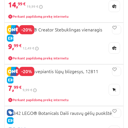
14,
99 €
19,99 €
Perkant papildomą prekę internetu
-20%
31140 LEGO® Creator Stebuklingas vienaragis
E-KAINA
9,
99 €
12,49 €
Perkant papildomą prekę internetu
-20%
TOPMODEL kvepiantis lūpų blizgesys, 12811
E-KAINA
7,
99 €
9,99 €
Perkant papildomą prekę internetu
GERA KAINA
10342 LEGO® Botanicals Daili rausvų gėlių puokštė
E-KAINA