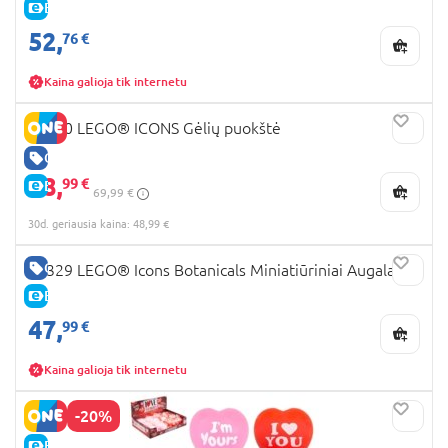
E-KAINA
52,
76 €
Kaina galioja tik internetu
10280 LEGO® ICONS Gėlių puokštė
GERA KAINA
48,
99 €
E-KAINA
69,99 €
30d. geriausia kaina: 48,99 €
GERA KAINA
10329 LEGO® Icons Botanicals Miniatiūriniai Augalai
E-KAINA
47,
99 €
Kaina galioja tik internetu
-20%
E-KAINA