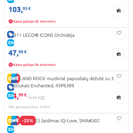
103,
93 €
Kaina galioja tik internetu
GERA KAINA
10311 LEGO® ICONS Orchidėja
E-KAINA
47,
99 €
Kaina galioja tik internetu
FLOSS AND ROCK muzikinė papuošalų dėžutė su 3
stalčiukais Enchanted, 43P6389
GERA KAINA
24,
99 €
E-KAINA
36,99 €
30d. geriausia kaina: 24,99 €
-25%
SMART GAMES žaidimas IQ-Love, SMA#302
E-KAINA