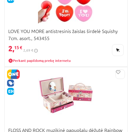
LOVE YOU MORE antistresinis žaislas širdelė Squishy
7cm. asort., 543455
2,
15 €
2,69 €
Perkant papildomą prekę internetu
GERA KAINA
E-KAINA
FLOSS AND ROCK muzikinė papuošalų dėžutė Rainbow