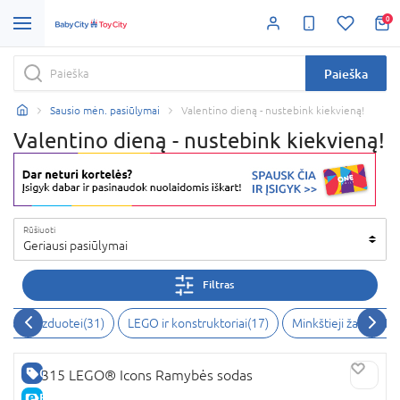
0
Paieška
Sausio mėn. pasiūlymai
Valentino dieną - nustebink kiekvieną!
Valentino dieną - nustebink kiekvieną!
Rūšiuoti
Geriausi pasiūlymai
Filtras
ūrybai, vaizduotei
(
31
)
LEGO ir konstruktoriai
(
17
)
Minkštieji žaislai
(
15
)
GERA KAINA
10315 LEGO® Icons Ramybės sodas
E-KAINA