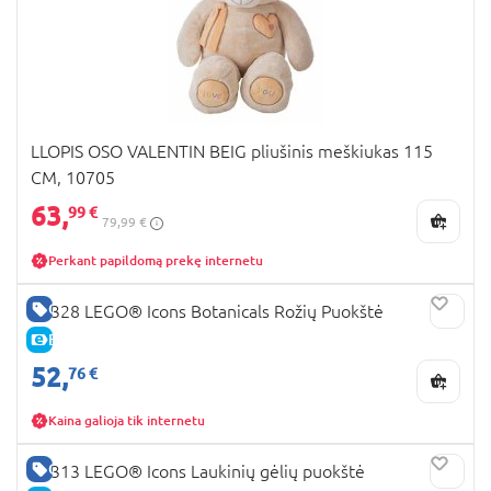
LLOPIS OSO VALENTIN BEIG pliušinis meškiukas 115
CM, 10705
63,
99 €
79,99 €
Perkant papildomą prekę internetu
GERA KAINA
10328 LEGO® Icons Botanicals Rožių Puokštė
E-KAINA
52,
76 €
Kaina galioja tik internetu
GERA KAINA
10313 LEGO® Icons Laukinių gėlių puokštė