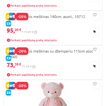
Perkant papildomą prekę internetu
-20%
LLOPIS pliušinis meškinas 140cm. asort., 10712
E-KAINA
95,
20 €
119,00 €
Perkant papildomą prekę internetu
-20%
LLOPIS pliušinis meškinas su džemperiu 115cm assort,
10660
E-KAINA
73,
59 €
91,99 €
Perkant papildomą prekę internetu
-20%
E-KAINA