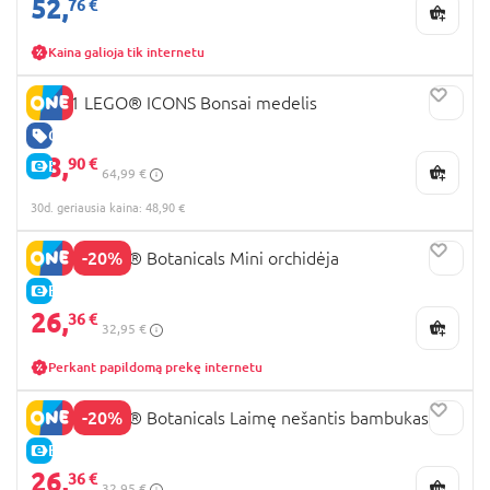
52,
76 €
Kaina galioja tik internetu
10281 LEGO® ICONS Bonsai medelis
GERA KAINA
48,
90 €
E-KAINA
64,99 €
30d. geriausia kaina: 48,90 €
-20%
10343 LEGO® Botanicals Mini orchidėja
E-KAINA
26,
36 €
32,95 €
Perkant papildomą prekę internetu
-20%
10344 LEGO® Botanicals Laimę nešantis bambukas
E-KAINA
26,
36 €
32,95 €