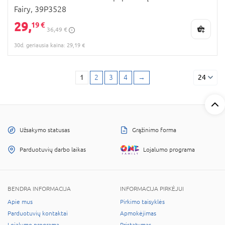
Fairy, 39P3528
29,
19 €
36,49 €
30d. geriausia kaina: 29,19 €
1
2
3
4
→
24
Užsakymo statusas
Grąžinimo forma
Parduotuvių darbo laikas
Lojalumo programa
BENDRA INFORMACIJA
INFORMACIJA PIRKĖJUI
Apie mus
Pirkimo taisyklės
Parduotuvių kontaktai
Apmokėjimas
Lojalumo programa
Pristatymas