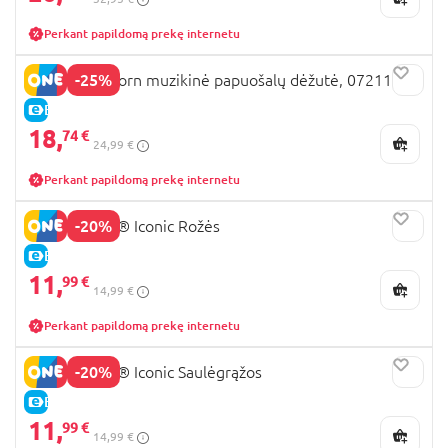
Perkant papildomą prekę internetu
-25%
TOTUM Unicorn muzikinė papuošalų dėžutė, 072114
E-KAINA
18,
74 €
24,99 €
Perkant papildomą prekę internetu
-20%
40460 LEGO® Iconic Rožės
E-KAINA
11,
99 €
14,99 €
Perkant papildomą prekę internetu
-20%
40524 LEGO® Iconic Saulėgrąžos
E-KAINA
11,
99 €
14,99 €