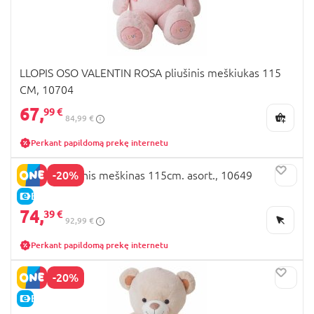
LLOPIS OSO VALENTIN ROSA pliušinis meškiukas 115
CM, 10704
67,
99 €
84,99 €
Perkant papildomą prekę internetu
-20%
LLOPIS pliušinis meškinas 115cm. asort., 10649
E-KAINA
74,
39 €
92,99 €
Perkant papildomą prekę internetu
-20%
E-KAINA